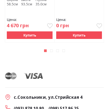
58.5см
93.5см
35.0см
Цена:
Цена:
Ц
4 670 грн
0 грн
0
Купить
Купить
с.Сокольники, ул.Стрийская 4
(093) 878 10 80
(098) 517 86 25