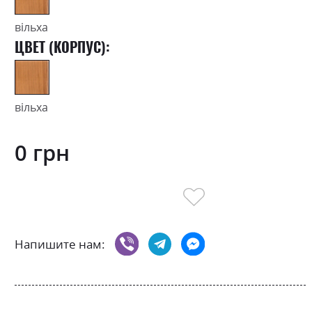
вільха
ЦВЕТ (КОРПУС):
вільха
0 грн
Напишите нам: