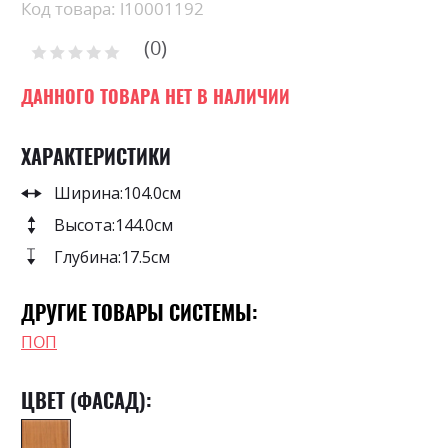
beginning
Код товара: l10001192
of
0
the
Рейтинг:
images
0
100
% of
gallery
ДАННОГО ТОВАРА НЕТ В НАЛИЧИИ
ХАРАКТЕРИСТИКИ
Ширина:
104.0см
Высота:
144.0см
Глубина:
17.5см
ДРУГИЕ ТОВАРЫ СИСТЕМЫ:
ПОП
ЦВЕТ (ФАСАД):