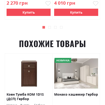
2 270 грн
4 010 грн
2
Купить
Купить
ПОХОЖИЕ ТОВАРЫ
НОВИНКА
Коен Тумба KOM 1D1S
Монако кашемир Гербор
Т
(ДСП) Гербор
с
Ширина
Высота
Глубина