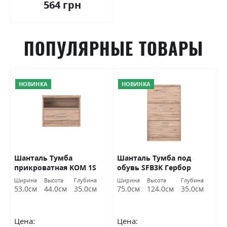
564 грн
ПОПУЛЯРНЫЕ ТОВАРЫ
НОВИНКА
НОВИНКА
р
Шанталь Тумба
Шанталь Тумба под
Ш
прикроватная KOM 1S
обувь SFB3K Гербор
о
Гербор
а
Ширина
Высота
Глубина
Ширина
Высота
Глубина
Ш
м
53.0см
44.0см
35.0см
75.0см
124.0см
35.0см
7
Цена:
Цена:
Ц