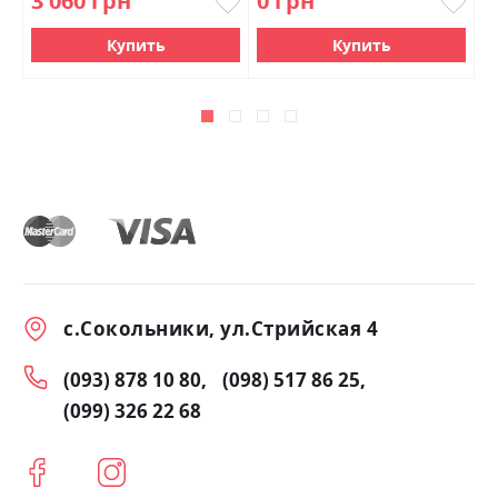
3 060 грн
0 грн
1
Купить
Купить
с.Сокольники, ул.Стрийская 4
(093) 878 10 80
(098) 517 86 25
(099) 326 22 68