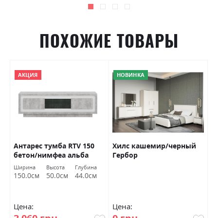
ПОХОЖИЕ ТОВАРЫ
АКЦИЯ
НОВИНКА
Антарес тумба RTV 150
Хилс кашемир/черный
С
бетон/нимфеа альба
Гербор
Г
Гербор
а
Ширина
Высота
Глубина
Ш
м
150.0см
50.0см
44.0см
8
Цена:
Цена:
Ц