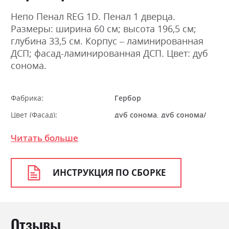
Непо Пенал REG 1D. Пенал 1 дверца.
Размеры: ширина 60 см; высота 196,5 см;
глубина 33,5 см. Корпус – ламинированная
ДСП; фасад-ламинированная ДСП. Цвет: дуб
сонома.
Фабрика:
Гербор
Цвет (Фасад):
дуб сонома, дуб сонома/
німфея альба
Читать больше
Цвет (Корпус):
дуб сонома
Цвет материала
дуб сонома
ИНСТРУКЦИЯ ПО СБОРКЕ
Стиль
мінімалізм, модерн
Материал
ламінована ДСП
Отзывы