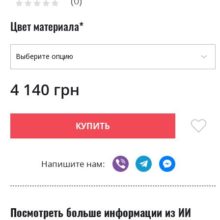
0
the
Рейтинг:
0
100
beginning
% of
of
Цвет материала
the
images
gallery
4 140 грн
КУПИТЬ
Напишите нам:
Посмотреть больше информации из ИИ