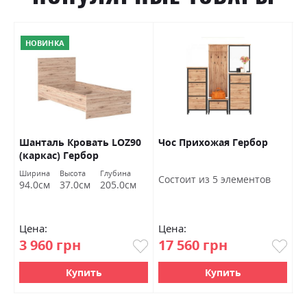
НОВИНКА
Шанталь Кровать LOZ90
Чос Прихожая Гербор
Ш
(каркас) Гербор
о
Ширина
Высота
Глубина
Ш
Состоит из 5 элементов
94.0см
37.0см
205.0см
7
Цена:
Цена:
Ц
3 960 грн
17 560 грн
4
Купить
Купить