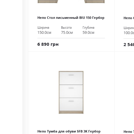
Непо Стол письменный BIU 150 Гербор
Непо 
Ширина
Высота
Глубина
Ширин
150.0см
75.0см
59.0см
100.0
6 890 грн
2 54
Непо Тумба для обуви SFB 3K Гербор
Непо 