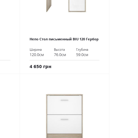
Непо Стол письменный BIU 120 Гербор
Ширина
Высота
Глубина
120.0см
76.0см
59.0см
4 650 грн