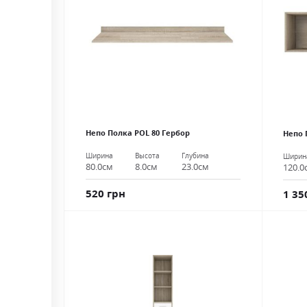
Непо Полка POL 80 Гербор
Непо 
Ширина
Высота
Глубина
Ширин
80.0см
8.0см
23.0см
120.0
520 грн
1 35