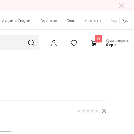
Укр
Рус
Акции и Скидки
Гарантия
Блог
Контакты
0
Сумма покупок:
0 грн
0
Рейтинг:
0
100
% of