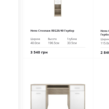
Непо Стеллаж REG2S/40 Гербор
Непо 
Гербо
Ширина
Высота
Глубина
Ширин
40.0см
196.5см
33.5см
115.0
3 540 грн
2 84