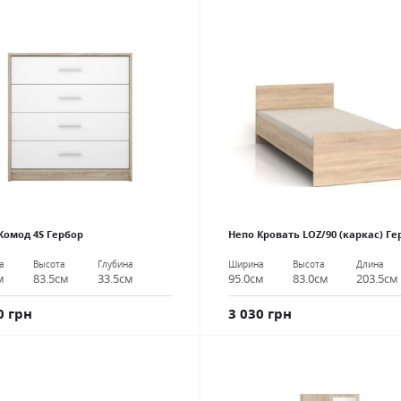
Комод 4S Гербор
Непо Кровать LOZ/90 (каркас) Ге
а
Высота
Глубина
Ширина
Высота
Длина
м
83.5см
33.5см
95.0см
83.0см
203.5см
0 грн
3 030 грн