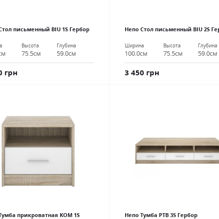
Стол письменный BIU 1S Гербор
Непо Стол письменный BIU 2S Ге
а
Высота
Глубина
Ширина
Высота
Глубина
см
75.5см
59.0см
100.0см
75.5см
59.0см
0 грн
3 450 грн
Тумба прикроватная KOM 1S
Непо Тумба РТВ 3S Гербор