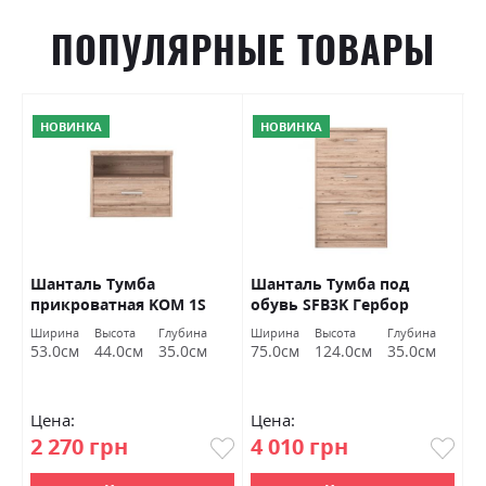
ПОПУЛЯРНЫЕ ТОВАРЫ
НОВИНКА
НОВИНКА
р
Шанталь Тумба
Шанталь Тумба под
Ш
прикроватная KOM 1S
обувь SFB3K Гербор
о
Гербор
а
Ширина
Высота
Глубина
Ширина
Высота
Глубина
Ш
м
53.0см
44.0см
35.0см
75.0см
124.0см
35.0см
7
Цена:
Цена:
Ц
2 270 грн
4 010 грн
2