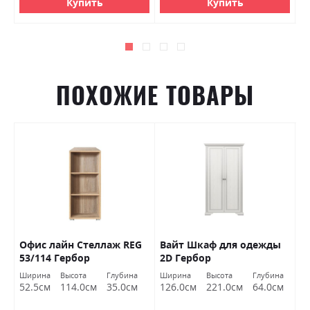
Купить
Купить
ПОХОЖИЕ ТОВАРЫ
S
Офис лайн Стеллаж REG
Вайт Шкаф для одежды
К
53/114 Гербор
2D Гербор
L
д
Ширина
Высота
Глубина
Ширина
Высота
Глубина
Ш
Г
52.5см
114.0см
35.0см
126.0см
221.0см
64.0см
1