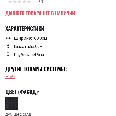
0
the
Рейтинг:
0
100
beginning
% of
of
ДАННОГО ТОВАРА НЕТ В НАЛИЧИИ
the
images
ХАРАКТЕРИСТИКИ
gallery
Ширина:
160.0см
Высота:
53.0см
Глубина:
44.5см
ДРУГИЕ ТОВАРЫ СИСТЕМЫ:
Найт
ЦВЕТ (ФАСАД):
дуб шеффілд