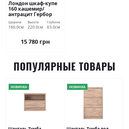
Лондон шкаф-купе
160 кашемир/
антрацит Гербор
Україна
Ширина
Высота
Глубина
160.0см
220.0см
63.0см
15 780 грн
ПОПУЛЯРНЫЕ ТОВАРЫ
НОВИНКА
НОВИНКА
р
Шанталь Тумба
Шанталь Тумба под
Ш