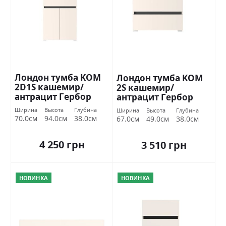
Лондон тумба KOM
Лондон тумба KOM
2D1S кашемир/
2S кашемир/
антрацит Гербор
антрацит Гербор
Україна
Україна
Ширина
Высота
Глубина
Ширина
Высота
Глубина
70.0см
94.0см
38.0см
67.0см
49.0см
38.0см
4 250 грн
3 510 грн
НОВИНКА
НОВИНКА