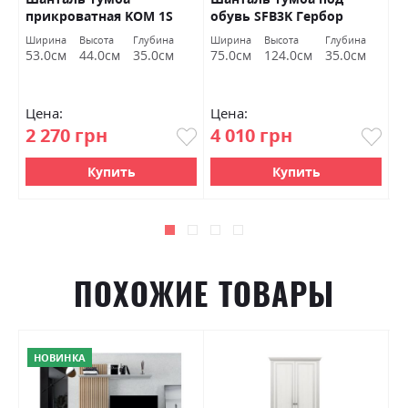
прикроватная KOM 1S
обувь SFB3K Гербор
о
Гербор
а
Ширина
Высота
Глубина
Ширина
Высота
Глубина
Ш
м
53.0см
44.0см
35.0см
75.0см
124.0см
35.0см
7
Цена:
Цена:
Ц
2 270 грн
4 010 грн
2
Купить
Купить
ПОХОЖИЕ ТОВАРЫ
НОВИНКА