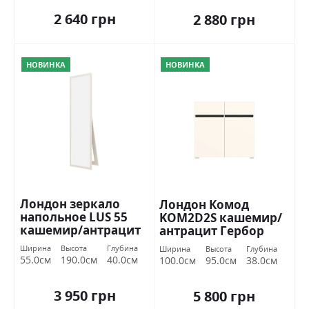
2 640 грн
2 880 грн
НОВИНКА
НОВИНКА
Лондон зеркало
Лондон Комод
напольное LUS 55
KOM2D2S кашемир/
кашемир/антрацит
антрацит Гербор
Гербор Україна
Ширина
Высота
Глубина
Ширина
Высота
Глубина
55.0см
190.0см
40.0см
100.0см
95.0см
38.0см
3 950 грн
5 800 грн