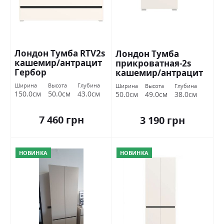
Лондон Тумба RTV2s
Лондон Тумба
кашемир/антрацит
прикроватная-2s
Гербор
кашемир/антрацит
Гербор Україна
Ширина
Высота
Глубина
Ширина
Высота
Глубина
150.0см
50.0см
43.0см
50.0см
49.0см
38.0см
7 460 грн
3 190 грн
НОВИНКА
НОВИНКА