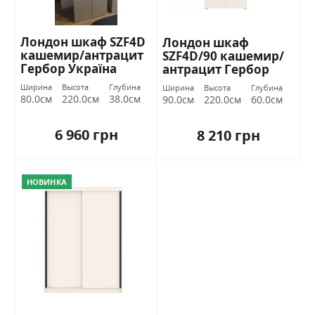
Лондон шкаф SZF4D
Лондон шкаф
кашемир/антрацит
SZF4D/90 кашемир/
Гербор Україна
антрацит Гербор
Україна
Ширина
Высота
Глубина
Ширина
Высота
Глубина
80.0см
220.0см
38.0см
90.0см
220.0см
60.0см
6 960 грн
8 210 грн
НОВИНКА