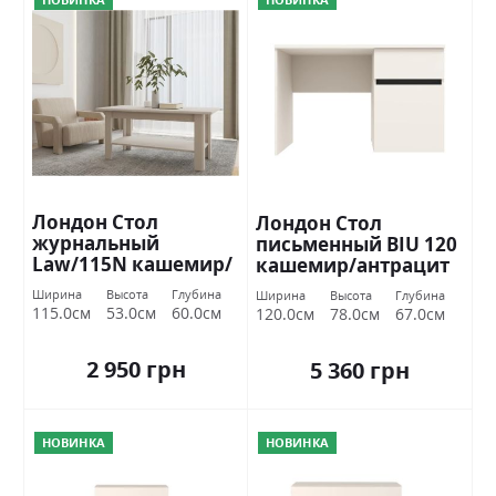
Лондон Стол
Лондон Стол
журнальный
письменный BIU 120
Law/115N кашемир/
кашемир/антрацит
антрацит Гербор
Гербор Україна
Ширина
Высота
Глубина
Ширина
Высота
Глубина
Україна
115.0см
53.0см
60.0см
120.0см
78.0см
67.0см
2 950 грн
5 360 грн
НОВИНКА
НОВИНКА