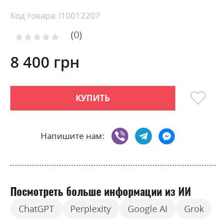
the
beginning
Код товара: l10012207
of
0
the
Рейтинг:
images
0
100
% of
gallery
8 400 грн
КУПИТЬ
Напишите нам:
Посмотреть больше информации из ИИ
ChatGPT
Perplexity
Google AI
Grok