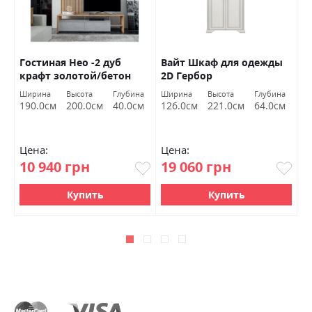
Гостиная Нео -2 дуб
Вайт Шкаф для одежды
С
крафт золотой/бетон
2D Гербор
А
стайп Гербор
Ширина
Высота
Глубина
Ширина
Высота
Глубина
Ш
190.0см
200.0см
40.0см
126.0см
221.0см
64.0см
9
Цена:
Цена:
Ц
10 940 грн
19 060 грн
3
Купить
Купить