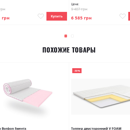
Цена:
грн
9 407 грн
Купить
1 грн
6 585 грн
ПОХОЖИЕ ТОВАРЫ
-30%
р Bonbon Sweets
Топпер двусторонний V FOAM