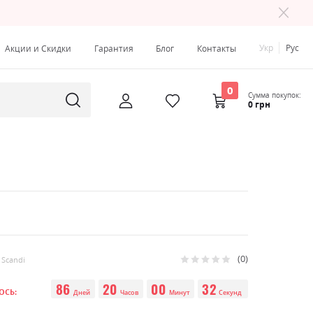
Укр
Рус
Акции и Скидки
Гарантия
Блог
Контакты
0
Сумма покупок:
0 грн
0
Рейтинг:
 Scandi
0
100
% of
86
20
00
31
ОСЬ:
Дней
Часов
Минут
Секунд