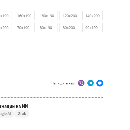
0х190
160х190
180х190
120х200
140х200
0х200
70х190
80х190
80х200
90х190
Напишите нам:
рмации из ИИ
ogle AI
Grok