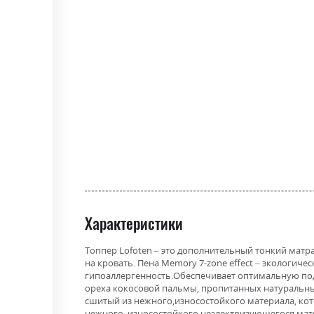
the
beginning
of
the
images
gallery
Характеристики
Топпер Lofoten – это дополнительный тонкий матра
на кровать. Пена Memory 7-zone effect – экологич
гипоаллергенность.Обеспечивает оптимальную подд
ореха кокосовой пальмы, пропитанных натуральным
сшитый из нежного,износостойкого материала, котор
нежного, износостойкого неэлектризующегося матери