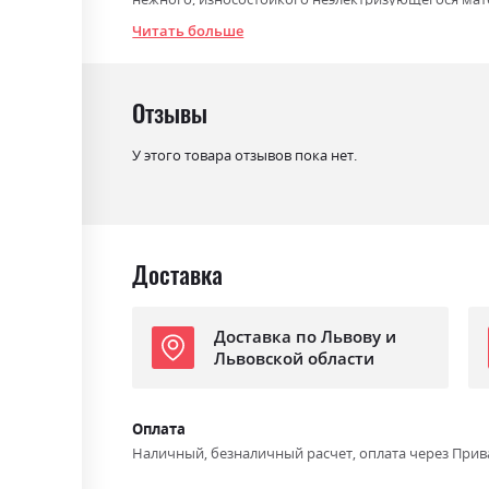
Читать больше
Фабрика:
Scandi
Тип
Міні-матраци
Отзывы
Нагрузка на одно спальное
150
место
У этого товара отзывов пока нет.
Особенность
вакуумна упаковка
Материал чехла
Nordic comfort
Доставка
Доставка по Львову и
Львовской области
Оплата
Наличный, безналичный расчет, оплата через Прив