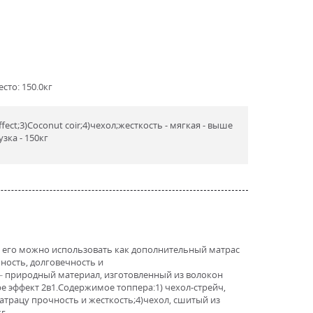
сто: 150.0кг
fect;3)Coconut coir;4)чехол;жесткость - мягкая - выше
узка - 150кг
же его можно использовать как дополнительный матрас
чность, долговечность и
 – природный материал, изготовленный из волокон
е эффект 2в1.Содержимое топпера:1) чехол-стрейч,
матрацу прочность и жесткость;4)чехол, сшитый из
кг