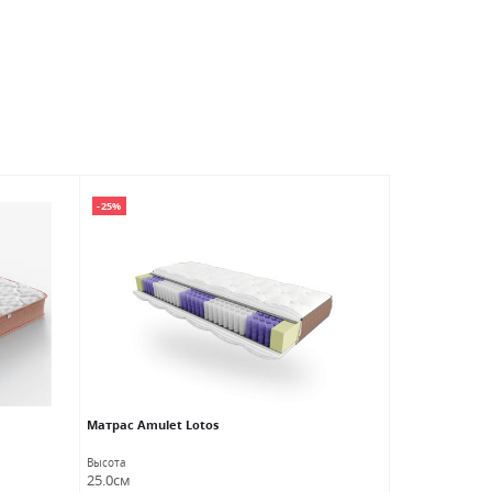
-25%
-25%
Матраc Amulet Lotos
Матраc Asana 
Высота
Высота
25.0см
23.0см