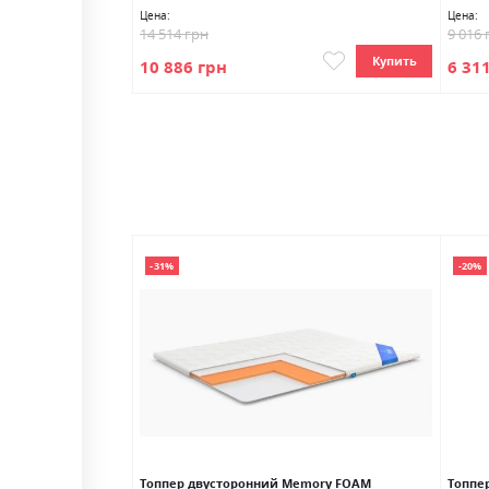
Цена:
Цена:
14 514 грн
9 016 
Купить
Купить
10 886 грн
6 31
-31%
-20%
Sleep & Fly Mini
Топпер двусторонний Memory FOAM
Топпе