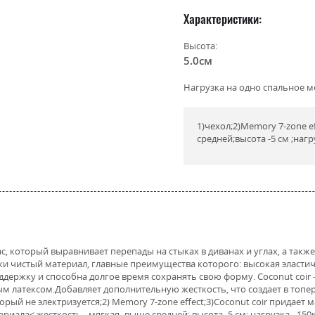
Характеристики
Высота:
5.0см
Нагрузка на одно спальное ме
1)чехол;2)Memory 7-zone ef
средней;высота -5 см ;нагр
с, который выравнивает перепады на стыках в диванах и углах, а так
ески чистый материал, главные преимущества которого: высокая эласти
ержку и способна долгое время сохранять свою форму. Coconut coir
 латексом.Добавляет дополнительную жесткость, что создает в топер
ый не электризуется;2) Memory 7-zone effect;3)Coconut coir придает 
ала< жесткость - мягкая- выше средней; высота -5 см; нагрузка - 150