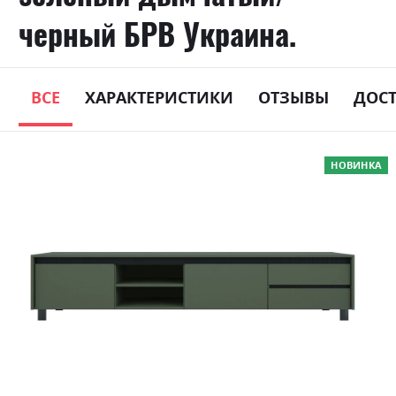
черный БРВ Украина.
ВСЕ
ХАРАКТЕРИСТИКИ
ОТЗЫВЫ
ДОС
Skip
НОВИНКА
to
the
end
of
the
images
gallery