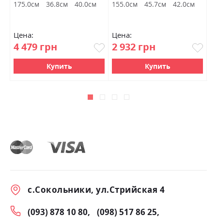
175.0см
36.8см
40.0см
155.0см
45.7см
42.0см
1
Цена:
Цена:
Ц
4 479 грн
2 932 грн
6
Купить
Купить
с.Сокольники, ул.Стрийская 4
(093) 878 10 80
(098) 517 86 25