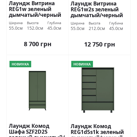
Лаундж Витрина
Лаундж Витрина
REG1w зеленый
REG1w2s зеленый
дымчатый/черный
дымчатый/черный
БРВ Украина
БРВ Украина
Ширина
Высота
Глубина
Ширина
Высота
Глубина
55.0см
152.0см
45.0см
55.0см
212.0см
45.0см
8 700 грн
12 750 грн
НОВИНКА
НОВИНКА
Лаундж Комод
Лаундж Комод
Шафа SZF2D2S
REG1d5s1k зеленый