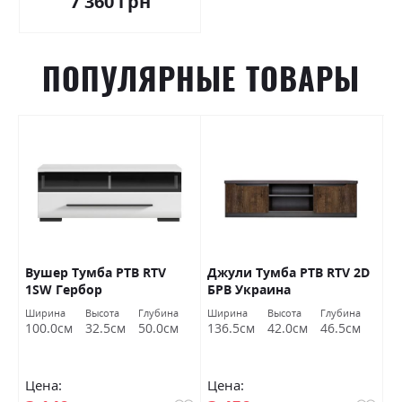
7 360 грн
ПОПУЛЯРНЫЕ ТОВАРЫ
Вушер Тумба РТВ RTV
Джули Тумба РТВ RTV 2D
Д
1SW Гербор
БРВ ​​Украина
Б
Ширина
Высота
Глубина
Ширина
Высота
Глубина
Ш
100.0см
32.5см
50.0см
136.5см
42.0см
46.5см
9
Цена:
Цена:
Ц