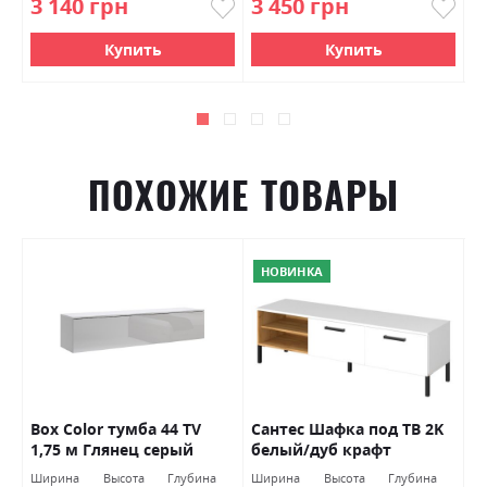
3 140 грн
3 450 грн
4
Купить
Купить
ПОХОЖИЕ ТОВАРЫ
НОВИНКА
Box Color тумба 44 TV
Сантес Шафка под ТВ 2K
Ф
1,75 м Глянец серый
белый/дуб крафт
Ф
шиншиллы Миромарк
золотой ВМВ Холдинг
Ширина
Высота
Глубина
Ширина
Высота
Глубина
Ш