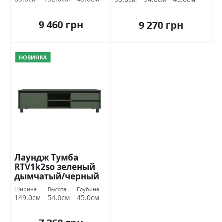
9 460 грн
9 270 грн
НОВИНКА
Лаундж Тумба
RTV1k2so зеленый
дымчатый/черный
БРВ Украина.
Ширина
Высота
Глубина
149.0см
54.0см
45.0см