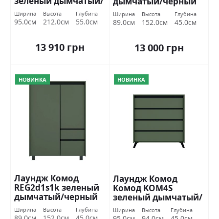
зеленый дымчатый/
дымчатый/черный
черный БРВ
БРВ Украина.
Ширина
Высота
Глубина
Ширина
Высота
Глубина
Украина.
95.0см
212.0см
55.0см
89.0см
152.0см
45.0см
13 910 грн
13 000 грн
НОВИНКА
НОВИНКА
Лаундж Комод
Лаундж Комод
REG2d1s1k зеленый
Комод KOM4S
дымчатый/черный
зеленый дымчатый/
БРВ Украина.
черный БРВ
Ширина
Высота
Глубина
Ширина
Высота
Глубина
Украина.
89.0см
152.0см
45.0см
95.0см
94.0см
45.0см