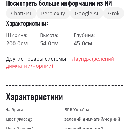
Посмотреть больше информации из ИИ
ChatGPT
Perplexity
Google AI
Grok
Характеристики
Ширина:
Высота:
Глубина:
200.0см
54.0см
45.0см
Другие товары системы:
Лаундж (зелений
димчатий/чорний)
Характеристики
Фабрика:
БРВ Україна
Цвет (Фасад):
зелений димчатий/чорний
Цвет (Корпус):
зелений димчатий