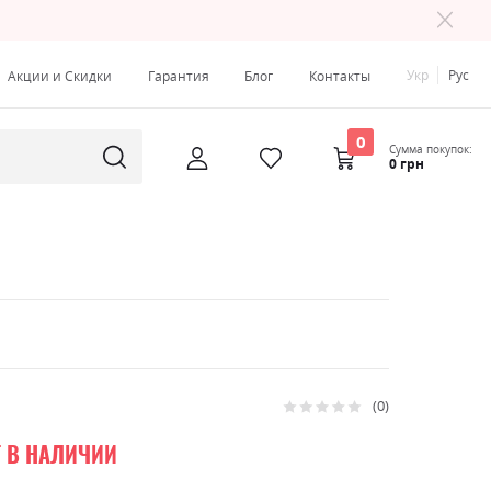
Укр
Рус
Акции и Скидки
Гарантия
Блог
Контакты
0
Сумма покупок:
0 грн
0
Рейтинг:
0
100
% of
Т В НАЛИЧИИ