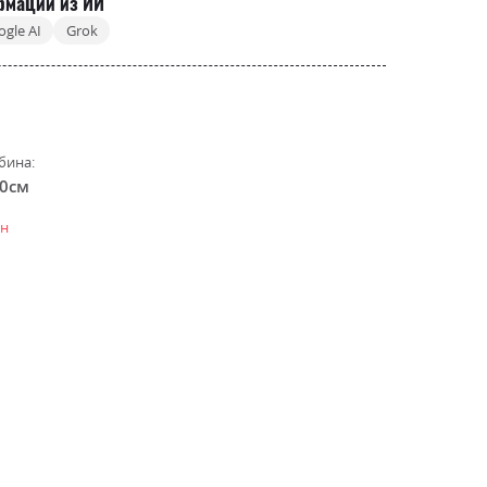
рмации из ИИ
ogle AI
Grok
бина:
.0см
н