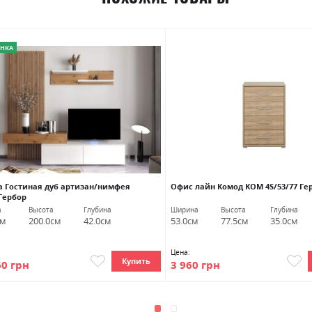
НКА
а Гостиная дуб артизан/нимфея
Офис лайн Комод KOМ 4S/53/77 Ге
Гербор
а
Высота
Глубина
Ширина
Высота
Глубина
см
200.0см
42.0см
53.0см
77.5см
35.0см
Цена:
Купить
60 грн
3 960 грн