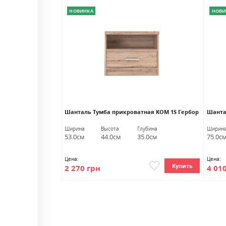
НОВИНКА
НОВИ
Шанталь Тумба прикроватная KOM 1S Гербор
Шанта
Глубина
Ширина
Высота
Глубина
Ширин
35.0см
53.0см
44.0см
35.0см
75.0с
Цена:
Цена:
Купить
Купить
2 270 грн
4 01