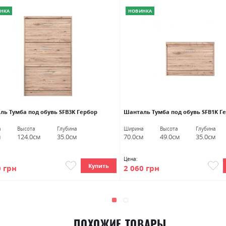
НКА
НОВИНКА
ль Тумба под обувь SFB3K Гербор
Шанталь Тумба под обувь SFB1K Г
а
Высота
Глубина
Ширина
Высота
Глубина
м
124.0см
35.0см
70.0см
49.0см
35.0см
Цена:
Купить
0 грн
2 060 грн
ПОХОЖИЕ ТОВАРЫ