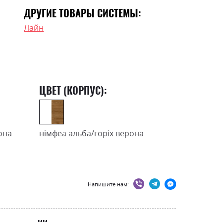
ДРУГИЕ ТОВАРЫ СИСТЕМЫ:
Лайн
ЦВЕТ (КОРПУС):
она
німфеа альба/горіх верона
Напишите нам: