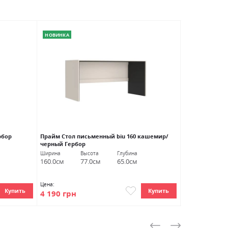
НОВИНКА
рбор
Прайм Стол письменный biu 160 кашемир/
Соната Кровать
черный Гербор
Ширина
Высота
Глубина
Ширина
В
160.0см
77.0см
65.0см
107.0см
8
Цена:
Цена:
Купить
Купить
4 190 грн
7 040 грн