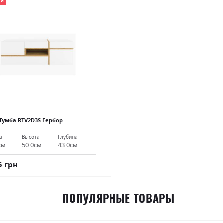
ИЯ
Тумба RTV2D3S Гербор
а
Высота
Глубина
см
50.0см
43.0см
5 грн
ПОПУЛЯРНЫЕ ТОВАРЫ