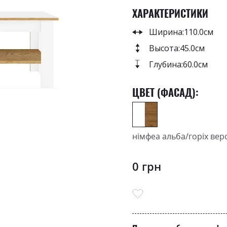
ХАРАКТЕРИСТИКИ
Ширина:
110.0см
Высота:
45.0см
Глубина:
60.0см
ЦВЕТ (ФАСАД):
німфеа альба/горіх вер
0 грн