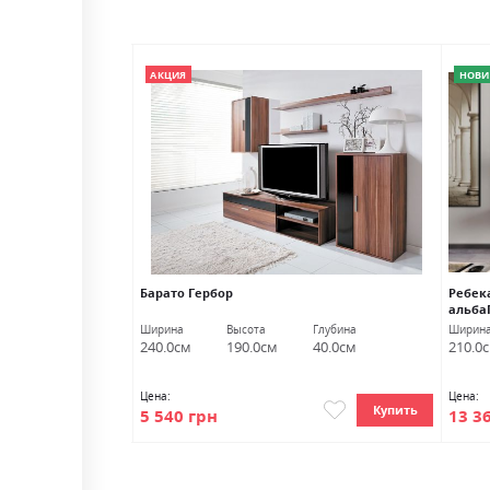
АКЦИЯ
НОВИ
D 117wz Акция
Барато Гербор
Ребек
альба
Глубина
Ширина
Высота
Глубина
Ширин
38.0см
240.0см
190.0см
40.0см
210.0
Цена:
Цена:
Купить
Купить
5 540 грн
13 3