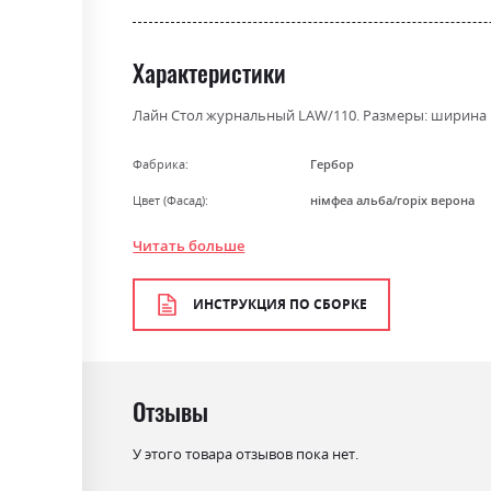
Характеристики
Лайн Стол журнальный LAW/110. Размеры: ширина 11
Фабрика:
Гербор
Цвет (Фасад):
німфеа альба/горіх верона
Цвет (Корпус):
німфеа альба/горіх верона
Читать больше
Цвет материала
німфеа альба/горіх верона
ИНСТРУКЦИЯ ПО СБОРКЕ
Стиль
мінімалізм, модерн
Материал
ламінована ДСП
Отзывы
У этого товара отзывов пока нет.