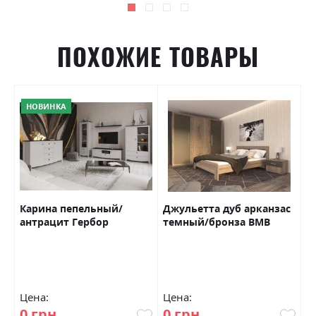
ПОХОЖИЕ ТОВАРЫ
НОВИНКА
Карина пепельный/
Джульетта дуб арканзас
В
антрацит Гербор
темный/бронза ВМВ
б
Холдинг
Цена:
Цена:
Ц
0 грн
0 грн
0