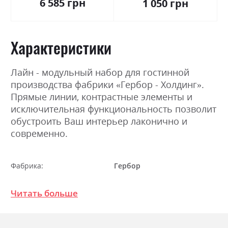
6 585 грн
1 050 грн
Характеристики
Лайн - модульный набор для гостинной
производства фабрики «Гербор - Холдинг».
Прямые линии, контрастные элементы и
исключительная функциональность позволит
обустроить Ваш интерьер лаконично и
современно.
Фабрика:
Гербор
Цвет (Фасад):
німфеа альба/горіх верона
Читать больше
Цвет (Корпус):
німфеа альба/горіх верона
Цвет материала
німфеа альба/горіх верона