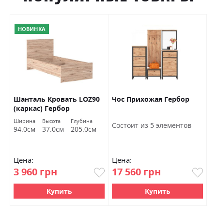
НОВИНКА
Шанталь Кровать LOZ90
Чос Прихожая Гербор
Ш
(каркас) Гербор
о
Ширина
Высота
Глубина
Ш
Состоит из 5 элементов
94.0см
37.0см
205.0см
7
Цена:
Цена:
Ц
3 960 грн
17 560 грн
4
Купить
Купить