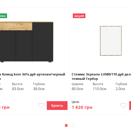
НКА
АКЦИЯ
а Комод kom 3d1s дуб артизан/черный
Стемма Зеркало LUS80/110 дуб де
р
темный Гербор
а
Высота
Глубина
Ширина
Высота
Глубина
см
83.0см
38.0см
80.0см
110.0см
2.0см
Цена:
Купить
0 грн
1 620 грн