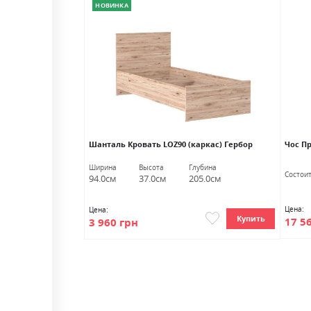
НОВИНКА
бор
Шанталь Кровать LOZ90 (каркас) Гербор
Чос П
Глубина
Ширина
Высота
Глубина
Состои
54.0см
94.0см
37.0см
205.0см
Цена:
Цена:
Купить
Купить
17 5
3 960 грн