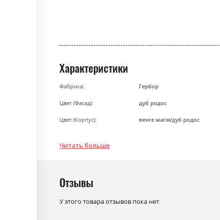
the
beginning
of
the
images
gallery
Характеристики
Фабрика:
Гербор
Цвет (Фасад):
дуб родос
Цвет (Корпус):
венге магія/дуб родос
Цвет материала
венге магія/дуб родос
Читать больше
Стиль
мінімалізм, модерн
Материал
ламінована ДСП
Отзывы
У этого товара отзывов пока нет.