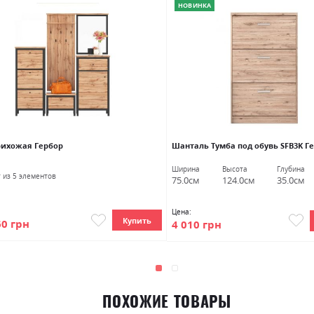
НОВИНКА
рихожая Гербор
Шанталь Тумба под обувь SFB3K Г
Ширина
Высота
Глубина
т из 5 элементов
75.0см
124.0см
35.0см
Цена:
Купить
60 грн
4 010 грн
ПОХОЖИЕ ТОВАРЫ