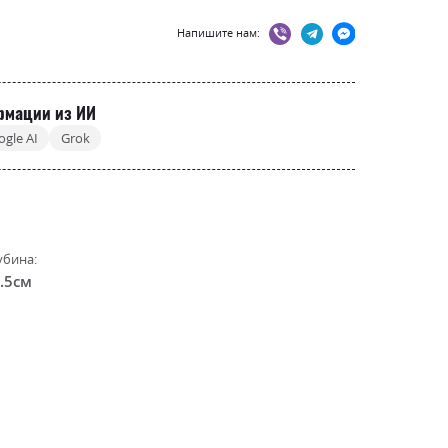
Напишите нам:
рмации из ИИ
ogle AI
Grok
убина:
.5см