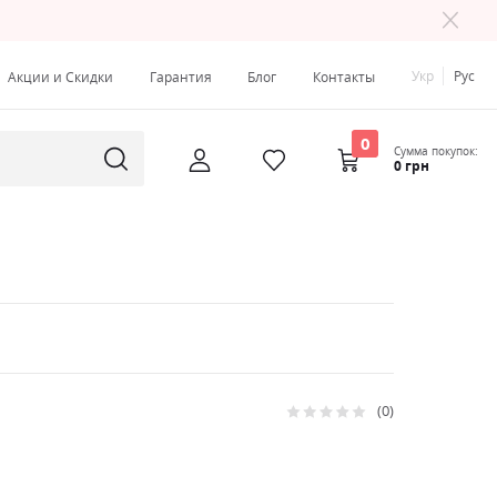
Укр
Рус
Акции и Скидки
Гарантия
Блог
Контакты
0
Сумма покупок:
0 грн
0
Рейтинг:
0
100
% of