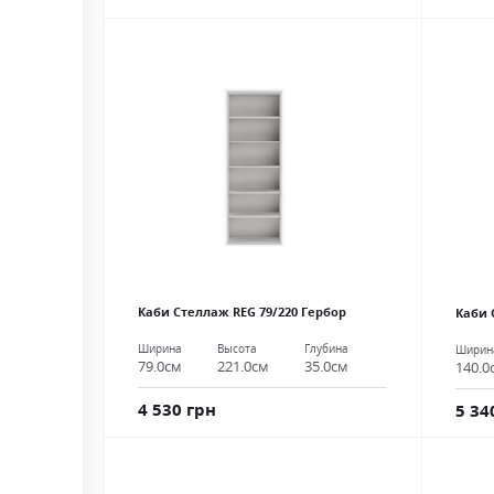
Каби Стеллаж REG 79/220 Гербор
Каби 
Ширина
Высота
Глубина
Ширин
79.0см
221.0см
35.0см
140.0
4 530 грн
5 34