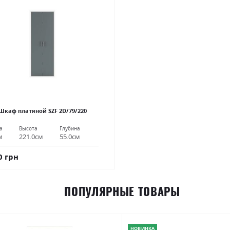
Шкаф платяной SZF 2D/79/220
а
Высота
Глубина
м
221.0см
55.0см
0 грн
ПОПУЛЯРНЫЕ ТОВАРЫ
НОВИНКА