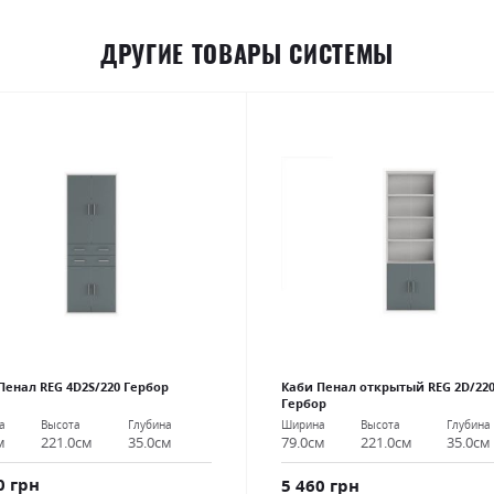
ДРУГИЕ ТОВАРЫ СИСТЕМЫ
Пенал REG 4D2S/220 Гербор
Каби Пенал открытый REG 2D/22
Гербор
а
Высота
Глубина
Ширина
Высота
Глубина
м
221.0см
35.0см
79.0см
221.0см
35.0см
0 грн
5 460 грн