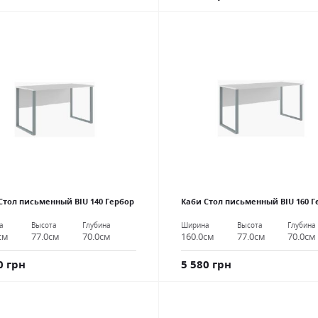
Стол письменный BIU 140 Гербор
Каби Стол письменный BIU 160 Г
а
Высота
Глубина
Ширина
Высота
Глубина
см
77.0см
70.0см
160.0см
77.0см
70.0см
0 грн
5 580 грн