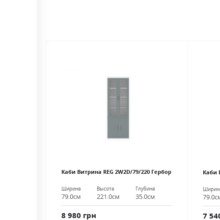
Каби Витрина REG 2W2D/79/220 Гербор
Каби 
Ширина
Высота
Глубина
Ширин
79.0см
221.0см
35.0см
79.0с
8 980 грн
7 54