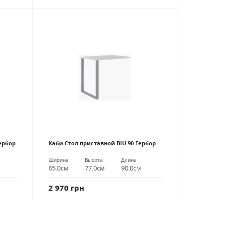
ербор
Каби Стол приставной BIU 90 Гербор
Ширина
Высота
Длина
65.0см
77.0см
90.0см
2 970 грн