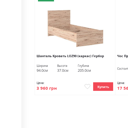
бор
Шанталь Кровать LOZ90 (каркас) Гербор
Чос П
Глубина
Ширина
Высота
Глубина
Состои
54.0см
94.0см
37.0см
205.0см
Цена:
Цена:
Купить
Купить
17 5
3 960 грн