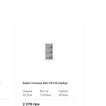
0
Каби Стеллаж REG 53/114 Гербор
Ширина
Высота
Глубина
52.5см
114.0см
35.0см
2 270 грн