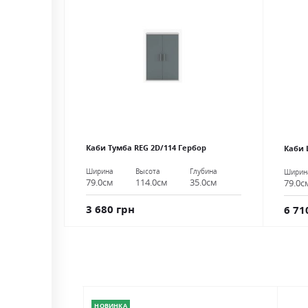
Каби Тумба REG 2D/114 Гербор
Каби 
Ширина
Высота
Глубина
Ширин
79.0см
114.0см
35.0см
79.0с
3 680 грн
6 71
НОВИНКА