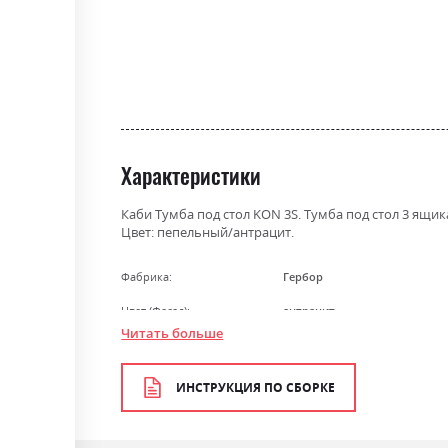
gallery
Характеристики
Каби Тумба под стол KON 3S. Тумба под стол 3 ящик
Цвет: пепельный/антрацит.
Фабрика:
Гербор
Цвет (Фасад):
антрацит
Читать больше
Цвет (Корпус):
попелястий
Цвет материала
попелястий/антрацит
ИНСТРУКЦИЯ ПО СБОРКЕ
Стиль
мінімалізм, модерн
Материал
ламінована ДСП