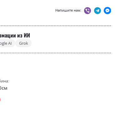
Напишите нам:
рмации из ИИ
ogle AI
Grok
бина:
0см
і