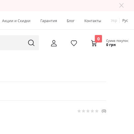
Укр
Рус
Акции и Скидки
Гарантия
Блог
Контакты
0
Сумма покупок:
0 грн
0
Рейтинг:
0
100
% of