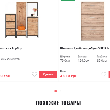
рихожая Гербор
Шанталь Тумба под обувь SFB3K Г
Ширина
Высота
Глубина
т из 5 элементов
75.0см
124.0см
35.0см
Цена:
Купить
60 грн
4 010 грн
ПОХОЖИЕ ТОВАРЫ