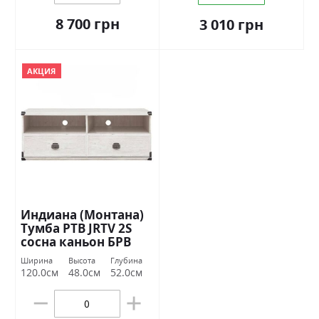
8 700 грн
3 010 грн
АКЦИЯ
Индиана (Монтана)
Тумба РТВ JRTV 2S
сосна каньон БРВ
Украина
Ширина
Высота
Глубина
120.0см
48.0см
52.0см