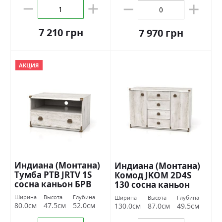
7 210 грн
7 970 грн
АКЦИЯ
Индиана (Монтана)
Индиана (Монтана)
Тумба РТВ JRTV 1S
Комод JKOM 2D4S
сосна каньон БРВ
130 сосна каньон
Украина
БРВ Украина
Ширина
Высота
Глубина
Ширина
Высота
Глубина
80.0см
47.5см
52.0см
130.0см
87.0см
49.5см