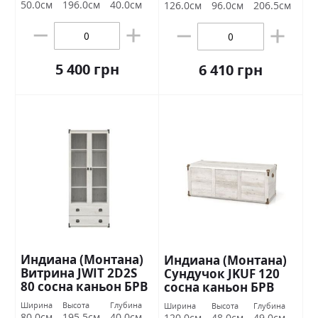
50.0см
196.0см
40.0см
126.0см
96.0см
206.5см
5 400 грн
6 410 грн
Индиана (Монтана)
Индиана (Монтана)
Витрина JWIT 2D2S
Сундучок JKUF 120
80 сосна каньон БРВ
сосна каньон БРВ
Украина
Украина
Ширина
Высота
Глубина
Ширина
Высота
Глубина
80.0см
195.5см
40.0см
120.0см
48.0см
49.0см