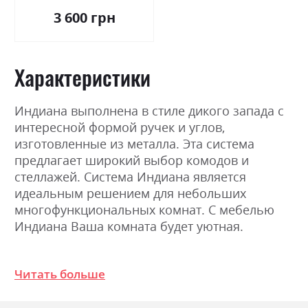
3 600 грн
Характеристики
Индиана выполнена в стиле дикого запада с
интересной формой ручек и углов,
изготовленные из металла. Эта система
предлагает широкий выбор комодов и
стеллажей. Система Индиана является
идеальным решением для небольших
многофункциональных комнат. С мебелью
Индиана Ваша комната будет уютная.
Фабрика:
БРВ Україна
Читать больше
Цвет (Фасад):
сосна каньйон