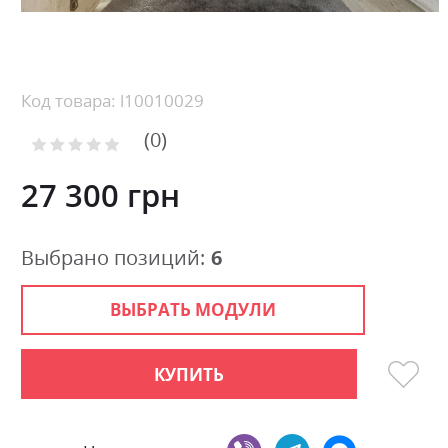
Skip
to
the
beginning
Код товара: l10010029
of
0
the
Рейтинг:
images
0
100
% of
gallery
27 300 грн
Выбрано позиций:
6
ВЫБРАТЬ МОДУЛИ
КУПИТЬ