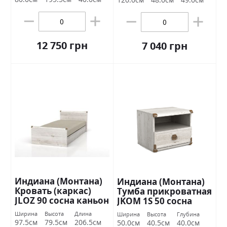
12 750 грн
7 040 грн
Индиана (Монтана)
Индиана (Монтана)
Кровать (каркас)
Тумба прикроватная
JLOZ 90 сосна каньон
JKOM 1S 50 сосна
БРВ Украина
каньон БРВ Украина
Ширина
Высота
Длина
Ширина
Высота
Глубина
97.5см
79.5см
206.5см
50.0см
40.5см
40.0см