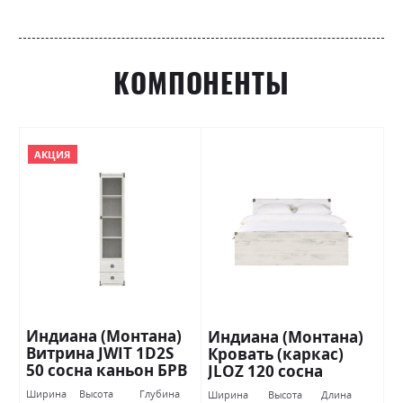
КОМПОНЕНТЫ
АКЦИЯ
Индиана (Монтана)
Индиана (Монтана)
Витрина JWIT 1D2S
Кровать (каркас)
50 сосна каньон БРВ
JLOZ 120 сосна
Украина
каньон БРВ Украина
Ширина
Высота
Глубина
Ширина
Высота
Длина