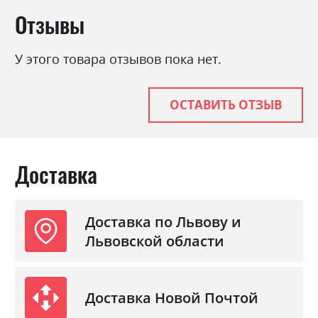
Цвет (Корпус):
сосна каньйон
Отзывы
Цвет материала
сосна каньйон
Стиль
кантрі, класика, прованс,
У этого товара отзывов пока нет.
ретро
Материал
ламінована ДСП з МДФ
ОСТАВИТЬ ОТЗЫВ
Доставка
Доставка по Львову и
Львовской области
Доставка Новой Почтой