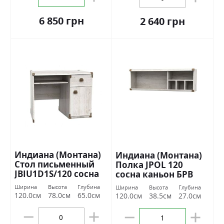
6 850 грн
2 640 грн
Индиана (Монтана)
Индиана (Монтана)
Стол письменный
Полка JPOL 120
JBIU1D1S/120 сосна
сосна каньон БРВ
каньон БРВ Украина
Украина
Ширина
Высота
Глубина
Ширина
Высота
Глубина
120.0см
78.0см
65.0см
120.0см
38.5см
27.0см