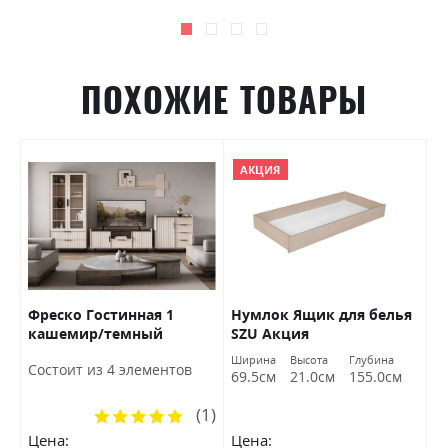
ПОХОЖИЕ ТОВАРЫ
АКЦИЯ
Фреско Гостинная 1
Нумлок Ящик для белья
Ф
кашемир/темный
SZU Акция
к
к
мармур БРВ Украина
м
Ширина
Высота
Глубина
Ш
Состоит из 4 элементов
69.5см
21.0см
155.0см
8
(1)
Рейтинг:
100%
Цена:
Цена:
Ц