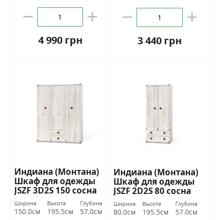
4 990 грн
3 440 грн
Индиана (Монтана)
Индиана (Монтана)
Шкаф для одежды
Шкаф для одежды
JSZF 3D2S 150 сосна
JSZF 2D2S 80 сосна
каньон БРВ Украина
каньон БРВ Украина
Ширина
Высота
Глубина
Ширина
Высота
Глубина
150.0см
195.5см
57.0см
80.0см
195.5см
57.0см