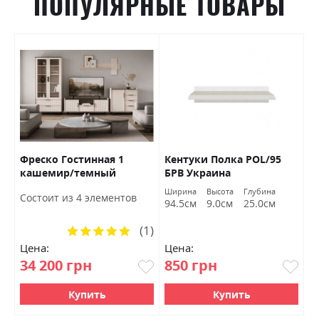
ПОПУЛЯРНЫЕ ТОВАРЫ
Фреско Гостинная 1
Кентуки Полка POL/95
К
кашемир/темный
БРВ Украина
S
мармур БРВ Украина
а
Ширина
Высота
Глубина
Ш
Состоит из 4 элементов
м
94.5см
9.0см
25.0см
9
(1)
Рейтинг:
100%
Цена:
Цена:
Ц
34 200 грн
850 грн
1
Купить
Купить