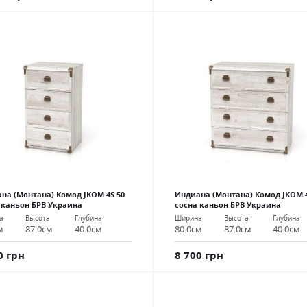
на (Монтана) Комод JKOM 4S 50
Индиана (Монтана) Комод JKOM 4
 каньон БРВ Украина
сосна каньон БРВ Украина
а
Высота
Глубина
Ширина
Высота
Глубина
м
87.0см
40.0см
80.0см
87.0см
40.0см
0 грн
8 700 грн