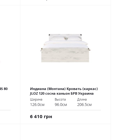
S 80
Индиана (Монтана) Кровать (каркас)
JLOZ 120 сосна каньон БРВ Украина
Ширина
Высота
Длина
126.0см
96.0см
206.5см
6 410 грн