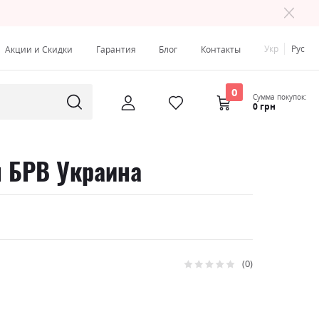
Укр
Рус
Акции и Скидки
Гарантия
Блог
Контакты
0
Сумма покупок:
0 грн
н БРВ Украина
0
Рейтинг:
0
100
% of