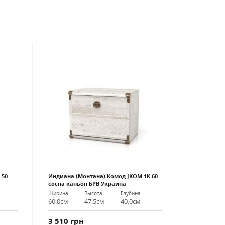
 50
Индиана (Монтана) Комод JKOM 1K 60
сосна каньон БРВ Украина
Ширина
Высота
Глубина
60.0см
47.5см
40.0см
3 510 грн