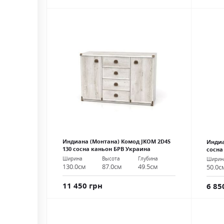
Индиана (Монтана) Комод JKOM 2D4S
Индиа
130 сосна каньон БРВ Украина
сосна
Ширина
Высота
Глубина
Ширин
130.0см
87.0см
49.5см
50.0с
11 450 грн
6 85