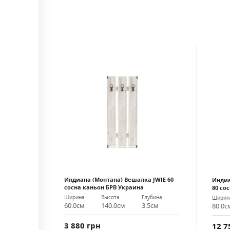
Индиана (Монтана) Вешалка JWIE 60
Индиа
сосна каньон БРВ Украина
80 со
Ширина
Высота
Глубина
Ширин
60.0см
140.0см
3.5см
80.0с
3 880 грн
12 7