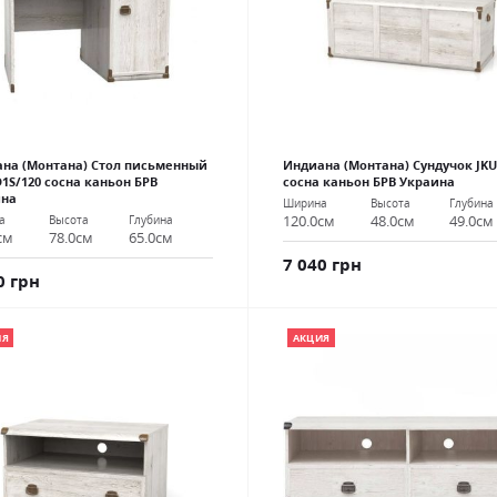
на (Монтана) Стол письменный
Индиана (Монтана) Сундучок JKU
D1S/120 сосна каньон БРВ
сосна каньон БРВ Украина
ина
Ширина
Высота
Глубина
120.0см
48.0см
49.0см
а
Высота
Глубина
см
78.0см
65.0см
7 040 грн
0 грн
ИЯ
АКЦИЯ