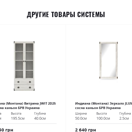
ДРУГИЕ ТОВАРЫ СИСТЕМЫ
на (Монтана) Витрина JWIT 2D2S
Индиана (Монтана) Зеркало JLUS
сна каньон БРВ Украина
сосна каньон БРВ Украина
а
Высота
Глубина
Ширина
Высота
Глубина
м
195.5см
40.0см
50.0см
100.0см
2.5см
50 грн
2 640 грн