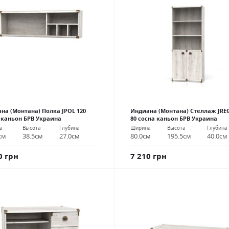
на (Монтана) Полка JPOL 120
Индиана (Монтана) Стеллаж JRE
 каньон БРВ Украина
80 сосна каньон БРВ Украина
а
Высота
Глубина
Ширина
Высота
Глубина
см
38.5см
27.0см
80.0см
195.5см
40.0см
0 грн
7 210 грн