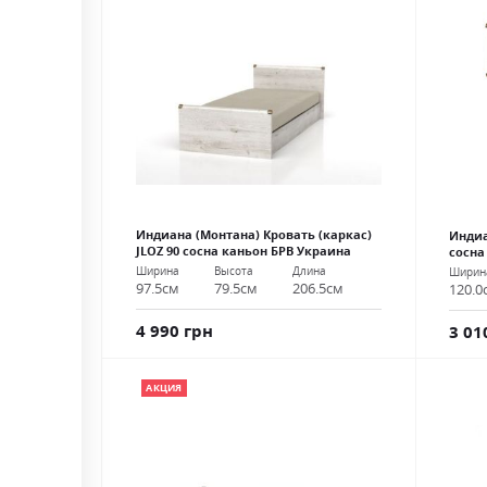
Индиана (Монтана) Кровать (каркас)
Индиа
JLOZ 90 сосна каньон БРВ Украина
сосна
Ширина
Высота
Длина
Ширин
97.5см
79.5см
206.5см
120.0
4 990 грн
3 01
АКЦИЯ