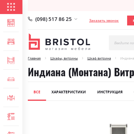
КАТАЛОГ ТОВАРОВ
(098) 517 86 25
Заказать звонок
ГОСТИНАЯ
СПАЛЬНЯ
Введите по
Главная
Шкафы, витрины
Шкаф витрина
Индиана
ДЕТСКАЯ
Индиана (Монтана) Витр
МЯГКАЯ МЕБЕЛЬ
ВСЕ
ХАРАКТЕРИСТИКИ
ИНСТРУКЦИЯ
СТОЛЫ И СТУЛЬЯ
Skip
ПРИХОЖАЯ
to
the
end