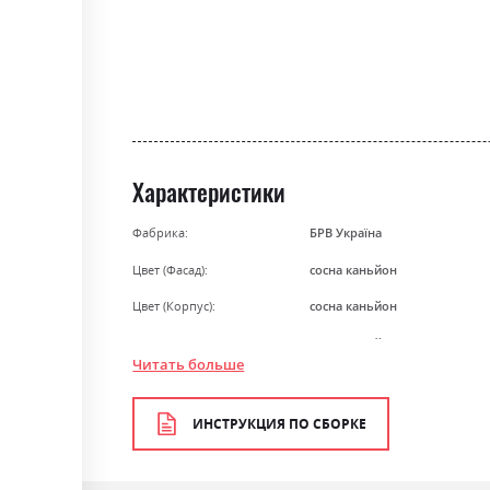
gallery
Характеристики
Фабрика:
БРВ Україна
Цвет (Фасад):
сосна каньйон
Цвет (Корпус):
сосна каньйон
Цвет материала
сосна каньйон
Читать больше
Стиль
кантрі, класика, прованс, рет
Материал
ламінована ДСП з МДФ
ИНСТРУКЦИЯ ПО СБОРКЕ