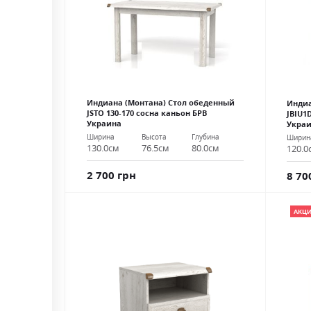
Индиана (Монтана) Стол обеденный
Индиа
JSTO 130-170 сосна каньон БРВ
JBIU1
Украина
Укра
Ширина
Высота
Глубина
Ширин
130.0см
76.5см
80.0см
120.0
2 700 грн
8 70
АКЦ