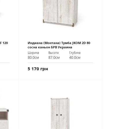
F 120
Индиана (Монтана) Тумба JKOM 2D 80
сосна каньон БРВ Украина
Ширина
Высота
Глубина
80.0см
87.0см
40.0см
5 170 грн