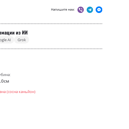
Напишите нам:
рмации из ИИ
ogle AI
Grok
убина:
.0см
іана (сосна каньйон)