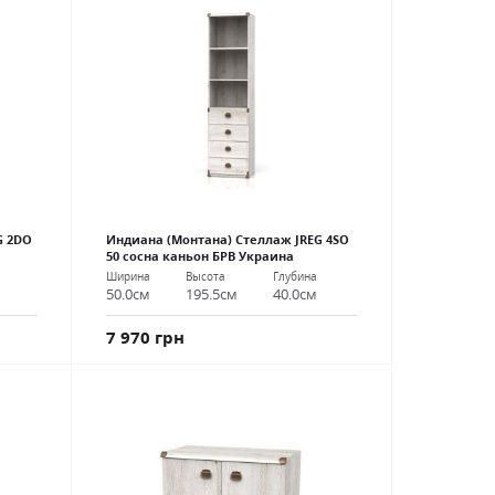
G 2DO
Индиана (Монтана) Стеллаж JREG 4SO
50 сосна каньон БРВ Украина
Ширина
Высота
Глубина
50.0см
195.5см
40.0см
7 970 грн