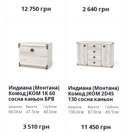
12 750 грн
2 640 грн
Индиана (Монтана)
Индиана (Монтана)
Комод JKOM 1K 60
Комод JKOM 2D4S
сосна каньон БРВ
130 сосна каньон
Украина
БРВ Украина
Ширина
Высота
Глубина
Ширина
Высота
Глубина
60.0см
47.5см
40.0см
130.0см
87.0см
49.5см
3 510 грн
11 450 грн