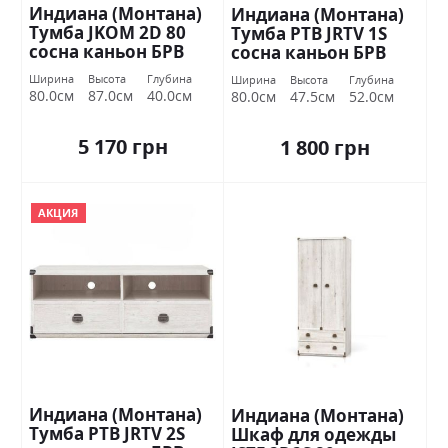
Индиана (Монтана)
Индиана (Монтана)
Тумба JKOM 2D 80
Тумба РТВ JRTV 1S
сосна каньон БРВ
сосна каньон БРВ
Украина
Украина
Ширина
Высота
Глубина
Ширина
Высота
Глубина
80.0см
87.0см
40.0см
80.0см
47.5см
52.0см
5 170 грн
1 800 грн
АКЦИЯ
Индиана (Монтана)
Индиана (Монтана)
Тумба РТВ JRTV 2S
Шкаф для одежды