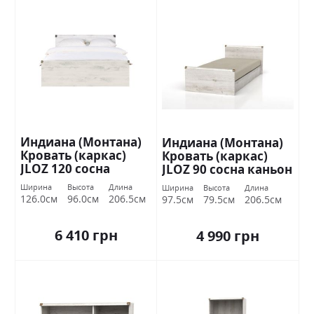
Индиана (Монтана)
Индиана (Монтана)
Кровать (каркас)
Кровать (каркас)
JLOZ 120 сосна
JLOZ 90 сосна каньон
каньон БРВ Украина
БРВ Украина
Ширина
Высота
Длина
Ширина
Высота
Длина
126.0см
96.0см
206.5см
97.5см
79.5см
206.5см
6 410 грн
4 990 грн