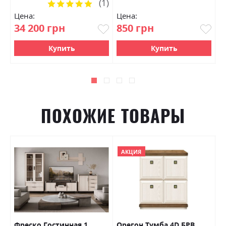
(1)
Рейтинг:
100%
Цена:
Цена:
Ц
34 200 грн
850 грн
1
Купить
Купить
ПОХОЖИЕ ТОВАРЫ
АКЦИЯ
Фреско Гостинная 1
Орегон Тумба 4D БРВ
Б