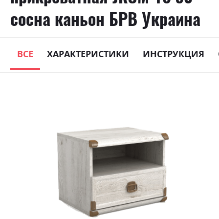
сосна каньон БРВ Украина
ВСЕ
ХАРАКТЕРИСТИКИ
ИНСТРУКЦИЯ
Skip
to
the
end
of
the
images
gallery