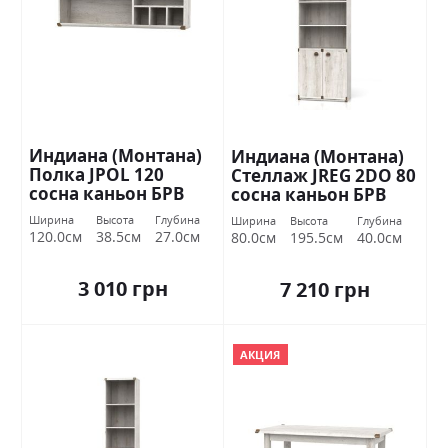
Индиана (Монтана)
Индиана (Монтана)
Полка JPOL 120
Стеллаж JREG 2DO 80
сосна каньон БРВ
сосна каньон БРВ
Украина
Украина
Ширина
Высота
Глубина
Ширина
Высота
Глубина
120.0см
38.5см
27.0см
80.0см
195.5см
40.0см
3 010 грн
7 210 грн
АКЦИЯ