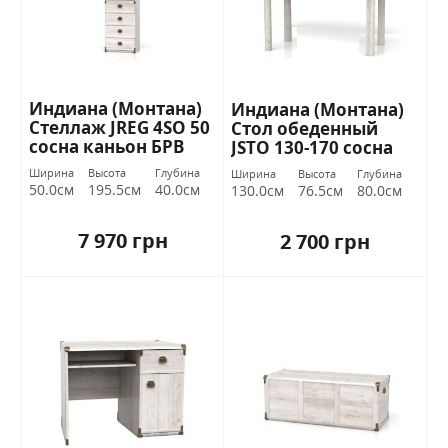
Индиана (Монтана)
Индиана (Монтана)
Стеллаж JREG 4SO 50
Стол обеденный
сосна каньон БРВ
JSTO 130-170 сосна
Украина
каньон БРВ Украина
Ширина
Высота
Глубина
Ширина
Высота
Глубина
50.0см
195.5см
40.0см
130.0см
76.5см
80.0см
7 970 грн
2 700 грн