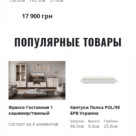
150.0см
195.5см
57.0см
17 900 грн
ПОПУЛЯРНЫЕ ТОВАРЫ
Фреско Гостинная 1
Кентуки Полка POL/95
К
кашемир/темный
БРВ Украина
S
мармур БРВ Украина
а
Ширина
Высота
Глубина
Ш
Состоит из 4 элементов
м
94.5см
9.0см
25.0см
9