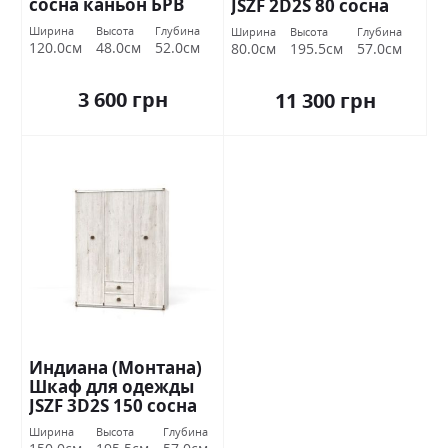
сосна каньон БРВ
JSZF 2D2S 80 сосна
Украина
каньон БРВ Украина
Ширина
Высота
Глубина
Ширина
Высота
Глубина
120.0см
48.0см
52.0см
80.0см
195.5см
57.0см
3 600 грн
11 300 грн
Индиана (Монтана)
Шкаф для одежды
JSZF 3D2S 150 сосна
каньон БРВ Украина
Ширина
Высота
Глубина