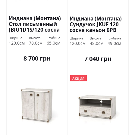
Индиана (Монтана)
Индиана (Монтана)
Стол письменный
Сундучок JKUF 120
JBIU1D1S/120 сосна
сосна каньон БРВ
каньон БРВ Украина
Украина
Ширина
Высота
Глубина
Ширина
Высота
Глубина
120.0см
78.0см
65.0см
120.0см
48.0см
49.0см
8 700 грн
7 040 грн
АКЦИЯ