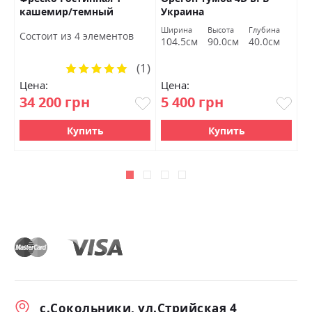
кашемир/темный
Украина
У
мармур БРВ Украина
Ширина
Высота
Глубина
Состоит из 4 элементов
С
104.5см
90.0см
40.0см
(1)
Рейтинг:
100%
Цена:
Цена:
Ц
34 200 грн
5 400 грн
3
Купить
Купить
с.Сокольники, ул.Стрийская 4