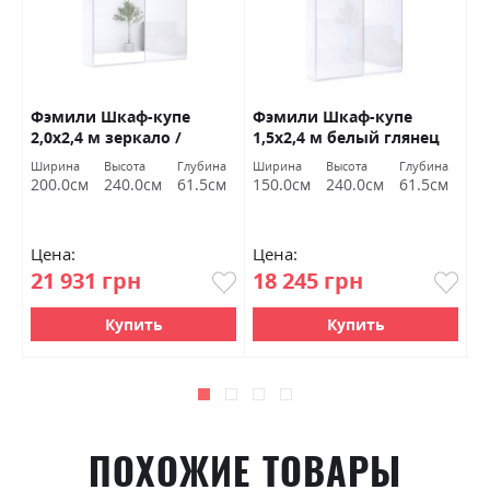
Фэмили Шкаф-купе
Фэмили Шкаф-купе
Ф
2,0х2,4 м зеркало /
1,5х2,4 м белый глянец
1
белый глянец Миромарк
Миромарк
б
Ширина
Высота
Глубина
Ширина
Высота
Глубина
Ш
200.0см
240.0см
61.5см
150.0см
240.0см
61.5см
1
Цена:
Цена:
Ц
21 931 грн
18 245 грн
1
Купить
Купить
ПОХОЖИЕ ТОВАРЫ