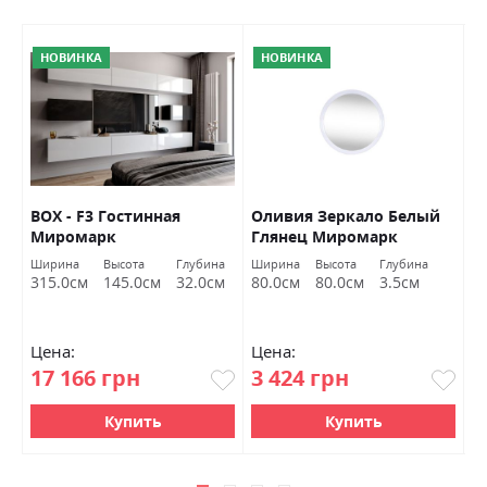
НОВИНКА
НОВИНКА
ВОХ - F3 Гостинная
Оливия Зеркало Белый
Л
ый
Миромарк
Глянец Миромарк
м
М
Ширина
Высота
Глубина
Ширина
Высота
Глубина
Ш
315.0см
145.0см
32.0см
80.0см
80.0см
3.5см
2
Цена:
Цена:
Ц
17 166 грн
3 424 грн
1
Купить
Купить