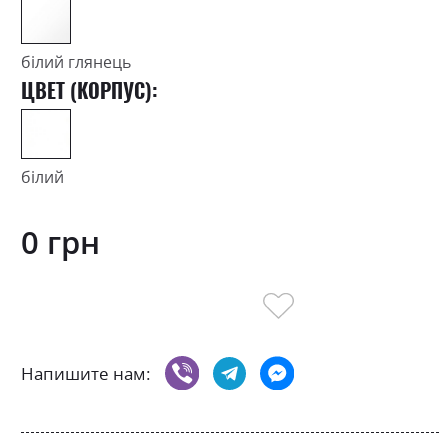
білий глянець
ЦВЕТ (КОРПУС):
білий
0 грн
Напишите нам: