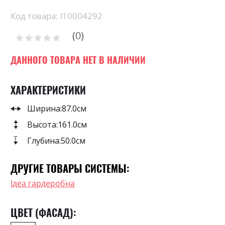
the
beginning
Код товара: l10004292
of
0
the
Рейтинг:
images
0
100
% of
gallery
ДАННОГО ТОВАРА НЕТ В НАЛИЧИИ
ХАРАКТЕРИСТИКИ
Ширина:
87.0см
Высота:
161.0см
Глубина:
50.0см
ДРУГИЕ ТОВАРЫ СИСТЕМЫ:
Ідеа гардеробна
ЦВЕТ (ФАСАД):