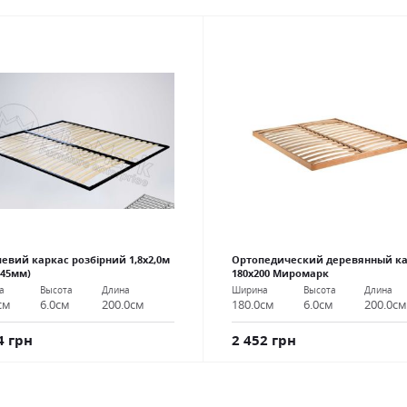
евий каркас розбірний 1,8х2,0м
Ортопедический деревянный к
 45мм)
180х200 Миромарк
а
Высота
Длина
Ширина
Высота
Длина
см
6.0см
200.0см
180.0см
6.0см
200.0с
4 грн
2 452 грн