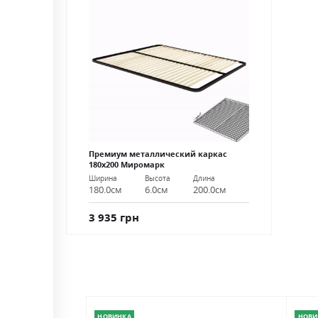
Премиум металлический каркас
180х200 Миромарк
Ширина
Высота
Длина
180.0см
6.0см
200.0см
3 935 грн
НОВИНКА
НОВИ