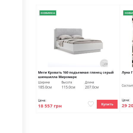
НОВИНКА
НОВИ
глянец Миромарк
Меги Кровать 160 подъемная глянец серый
Луна 
шиншилла Миромарк
Глубина
Ширина
Высота
Длина
Состои
50.0см
185.0см
115.0см
207.0см
Цена:
Цена:
Купить
Купить
29 2
18 557 грн