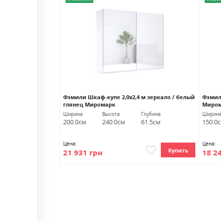
 1шх глянец
Фэмили Шкаф-купе 2,0х2,4 м зеркало / белый
Фэмил
глянец Миромарк
Миро
лубина
Ширина
Высота
Глубина
Ширин
1.0см
200.0см
240.0см
61.5см
150.0
Цена:
Цена:
Купить
Купить
21 931 грн
18 2