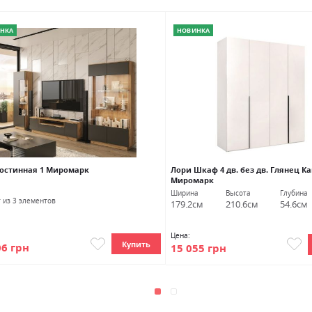
НКА
НОВИНКА
Гостинная 1 Миромарк
Лори Шкаф 4 дв. без дв. Глянец 
Миромарк
Ширина
Высота
Глубина
т из 3 элементов
179.2см
210.6см
54.6см
Цена:
Купить
06 грн
15 055 грн