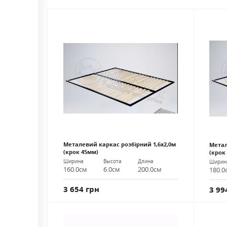
Металевий каркас розбірний 1,6х2,0м
Метал
(крок 45мм)
(крок
Ширина
Высота
Длина
Ширин
160.0см
6.0см
200.0см
180.0
3 654 грн
3 99