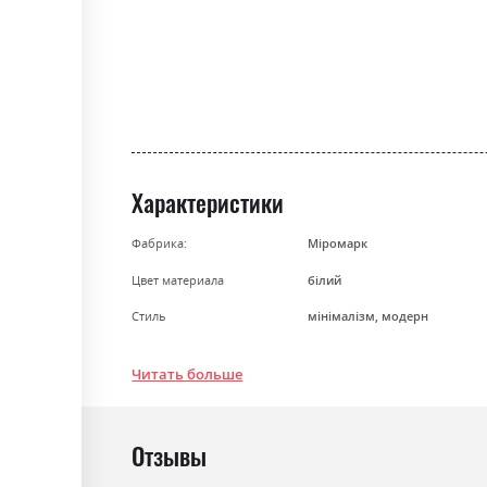
gallery
Характеристики
Фабрика:
Міромарк
Цвет материала
білий
Стиль
мінімалізм, модерн
Материал
лакована ДСП
Читать больше
Отзывы