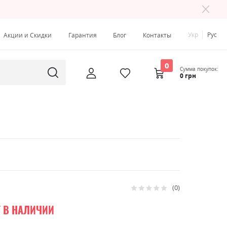
Укр
Рус
Акции и Скидки
Гарантия
Блог
Контакты
0
Сумма покупок:
0 грн
0
Рейтинг:
0
100
% of
Т В НАЛИЧИИ