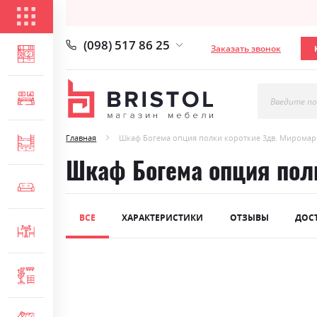
КАТАЛОГ ТОВАРОВ
(098) 517 86 25
Заказать звонок
ГОСТИНАЯ
СПАЛЬНЯ
Введите по
Главная
Шкаф Богема опция полки короткие 3дв. Миромар
ДЕТСКАЯ
Шкаф Богема опция пол
МЯГКАЯ МЕБЕЛЬ
ВСЕ
ХАРАКТЕРИСТИКИ
ОТЗЫВЫ
ДОС
СТОЛЫ И СТУЛЬЯ
Skip
ПРИХОЖАЯ
to
the
end