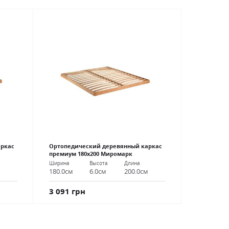
аркас
Ортопедический деревянный каркас
премиум 180х200 Миромарк
Ширина
Высота
Длина
м
180.0см
6.0см
200.0см
3 091 грн