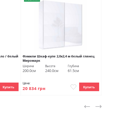
ало / белый
Фэмили Шкаф-купе 2,0х2,4 м белый глянец
Вива Прикрова
Миромарк
шиншилла Мі
Ширина
Высота
Глубина
Ширина
Вы
200.0см
240.0см
61.5см
55.0см
16
Цена:
Цена:
Купить
Купить
20 834 грн
2 286 грн