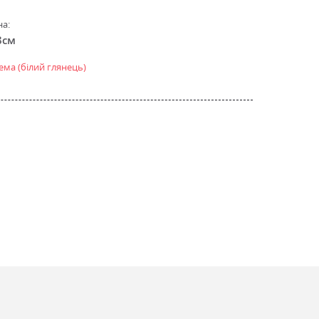
на:
8см
ема (білий глянець)