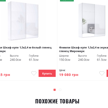
и Шкаф-купе 1,5х2,4 м белый глянец
Фэмили Шкаф-купе 1,5х2,4 м зерк
марк
глянец Миромарк
а
Высота
Глубина
Ширина
Высота
Глубина
см
240.0см
61.5см
150.0см
240.0см
61.5см
Цена:
Купить
45 грн
19 080 грн
ПОХОЖИЕ ТОВАРЫ