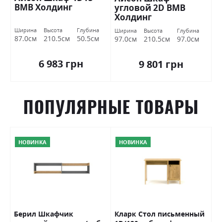
ВМВ Холдинг
угловой 2D ВМВ
Холдинг
Ширина
Высота
Глубина
Ширина
Высота
Глубина
87.0см
210.5см
50.5см
97.0см
210.5см
97.0см
6 983 грн
9 801 грн
ПОПУЛЯРНЫЕ ТОВАРЫ
НОВИНКА
НОВИНКА
я
Берил Шкафчик
Кларк Стол письменный
К