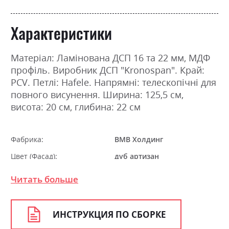
Характеристики
Матеріал: Ламінована ДСП 16 та 22 мм, МДФ
профіль. Виробник ДСП "Kronospan". Край:
PCV. Петлі: Hafele. Напрямні: телескопічні для
повного висунення. Ширина: 125,5 см,
висота: 20 см, глибина: 22 см
Фабрика:
ВМВ Холдинг
Цвет (Фасад):
дуб артизан
Цвет (Корпус):
дуб артизан
Читать больше
Цвет материала
дуб артизан
Стиль
мінімалізм, модерн
ИНСТРУКЦИЯ ПО СБОРКЕ
Материал
ламінована ДСП