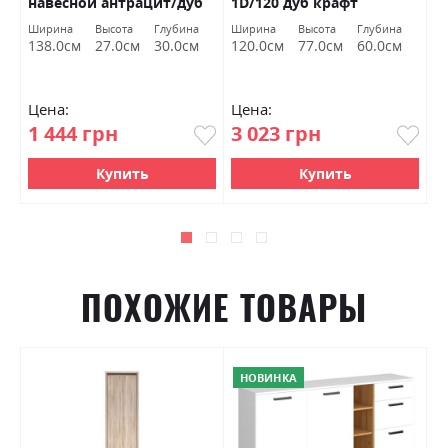
навесной антрацит/дуб
1D/120 дуб крафт
к
каменный ВМВ Холдинг
золотой ВМВ Холдинг
Х
Ширина
Высота
Глубина
Ширина
Высота
Глубина
С
138.0см
27.0см
30.0см
120.0см
77.0см
60.0см
Цена:
Цена:
Ц
1 444 грн
3 023 грн
1
Купить
Купить
ПОХОЖИЕ ТОВАРЫ
НОВИНКА