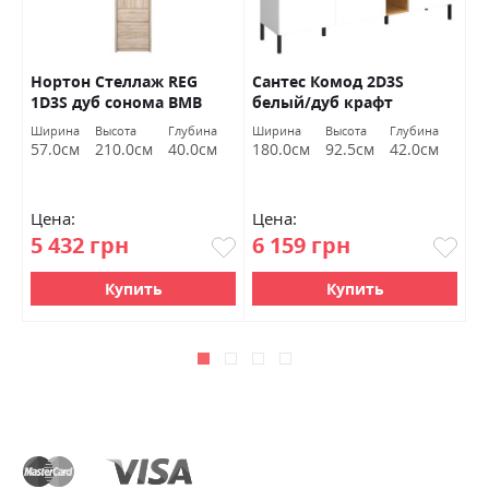
Нортон Стеллаж REG
Сантес Комод 2D3S
В
1D3S дуб cонома ВМВ
белый/дуб крафт
р
Холдинг
золотой ВМВ Холдинг
Х
Ширина
Высота
Глубина
Ширина
Высота
Глубина
Ш
57.0см
210.0см
40.0см
180.0см
92.5см
42.0см
1
Цена:
Цена:
Ц
5 432 грн
6 159 грн
5
Купить
Купить