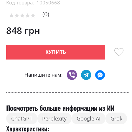
beginning
Код товара: l10050668
of
0
the
Рейтинг:
images
0
100
% of
gallery
848 грн
КУПИТЬ
Напишите нам:
Посмотреть больше информации из ИИ
ChatGPT
Perplexity
Google AI
Grok
Характеристики