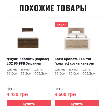
ПОХОЖИЕ ТОВАРЫ
АКЦИЯ
Джули Кровать (каркас)
Коен Кровать LOZ/90
И
LOZ 90 БРВ Украина
(корпус) сосна каньон/
К
дуб корабельный БРВ
д
Ширина
Высота
Длина
Ширина
Высота
Длина
Ш
Украина
96.0см
79.5см
205.5см
95.0см
90.0см
205.5см
9
Цена:
Цена:
Ц
4 420 грн
3 600 грн
4
Купить
Купить