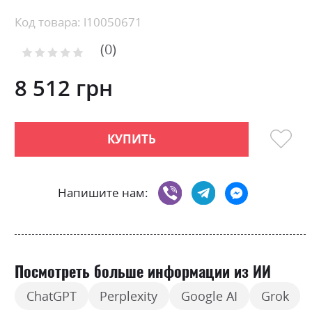
Skip
Код товара: l10050671
to
0
the
Рейтинг:
0
100
beginning
% of
of
8 512 грн
the
images
gallery
КУПИТЬ
Напишите нам:
Посмотреть больше информации из ИИ
ChatGPT
Perplexity
Google AI
Grok