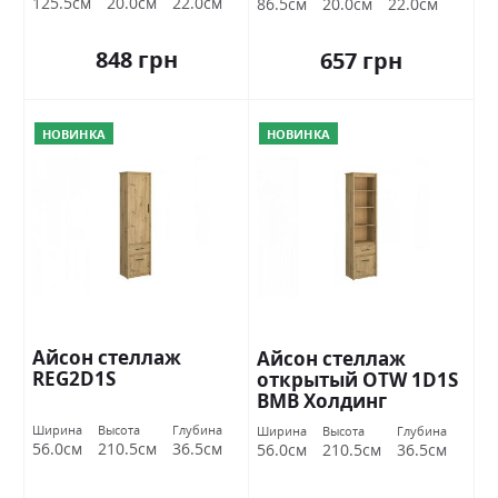
125.5см
20.0см
22.0см
86.5см
20.0см
22.0см
848 грн
657 грн
НОВИНКА
НОВИНКА
Айсон стеллаж
Айсон стеллаж
REG2D1S
открытый OTW 1D1S
ВМВ Холдинг
Ширина
Высота
Глубина
Ширина
Высота
Глубина
56.0см
210.5см
36.5см
56.0см
210.5см
36.5см