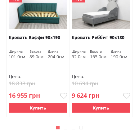
ас
Кровать Баффи 90х190
Кровать Реббит 90х180
К
Ширина
Высота
Длина
Ширина
Высота
Длина
Ш
м
101.0см
89.0см
204.0см
92.0см
165.0см
190.0см
9
Цена:
Цена:
Ц
18 838 грн
10 694 грн
1
16 955 грн
9 624 грн
9
Купить
Купить