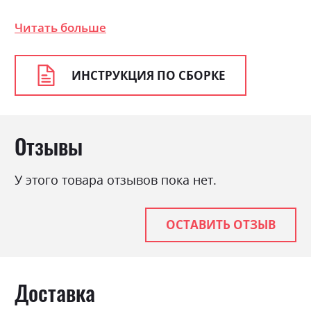
Цвет (Корпус):
дуб артизан
Читать больше
Цвет материала
дуб артизан
Стиль
мінімалізм, модерн
ИНСТРУКЦИЯ ПО СБОРКЕ
Материал
ламінована ДСП
Ниша для белья
так
Спальное место
90×200
Отзывы
С матрасом
ні
У этого товара отзывов пока нет.
С подставкой под матрас
так
ОСТАВИТЬ ОТЗЫВ
Доставка