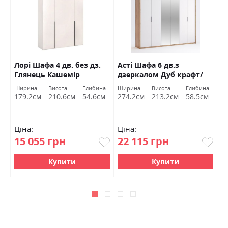
з
Лорі Шафа 4 дв. без дз.
Асті Шафа 6 дв.з
Т
Глянець Кашемір
дзеркалом Дуб крафт/
Міромарк
білий глянець Міромарк
Ширина
Висота
Глибина
Ширина
Висота
Глибина
Ш
179.2см
210.6см
54.6см
274.2см
213.2см
58.5см
2
Ціна:
Ціна:
Ц
15 055 грн
22 115 грн
3
Купити
Купити