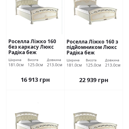
Роселла Ліжко 160
Роселла Ліжко 160 з
без каркасу Люкс
підйомником Люкс
Радіка беж
Радіка беж
Міромарк
Міромарк
Ширина
Висота
Довжина
Ширина
Висота
Довжина
181.0см
125.0см
213.0см
181.0см
125.0см
213.0см
16 913 грн
22 939 грн