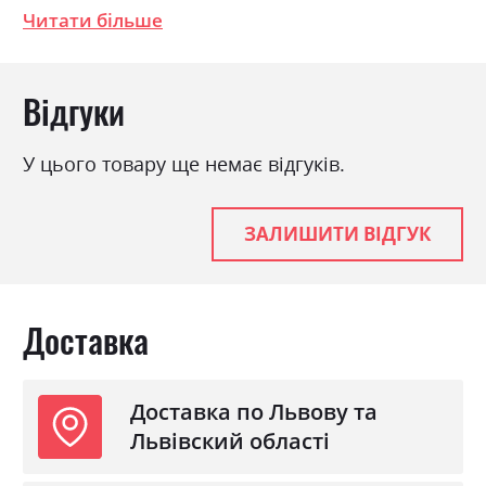
Читати більше
полкотримачі; З`єднання деталей за
допомогою ексцентрикової стяжки
(MINIFIX).Розміри: Ширина: 302.5см, Висота:
Відгуки
245.0см, Глибина: 72.0см
У цього товару ще немає відгуків.
Фабрика:
Міромарк
Колір (Фасад):
радіка беж
ЗАЛИШИТИ ВІДГУК
Колір (Корпус):
радіка беж
Колір матеріалу
радіка беж
Стиль
класика
Доставка
Матеріал
лакована ДСП
Доставка по Львову та
Львівский області