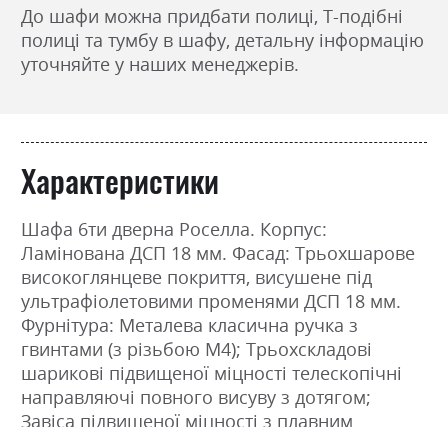
До шафи можна придбати полиці, Т-подібні
полиці та тумбу в шафу, детальну інформацію
уточняйте у наших менеджерів.
Характеристики
Шафа 6ти дверна Роселла. Корпус:
Ламінована ДСП 18 мм. Фасад: Трьохшарове
високоглянцеве покриття, висушене під
ультрафіолетовими променями ДСП 18 мм.
Фурнітура: Металева класична ручка з
гвинтами (з різьбою М4); Трьохскладові
шарикові підвищеної міцності телескопічні
направляючі повного висуву з дотягом;
Завіса підвищеної міцності з плавним
закриттям; Металеві фіксувальні, антивисувні