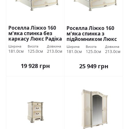
Роселла Ліжко 160
Роселла Ліжко 160
м'яка спинка без
м'яка спинка з
каркасу Люкс Радіка
підйомником Люкс
беж Міромарк
Радіка беж
Ширина
Висота
Довжина
Ширина
Висота
Довжина
Міромарк
181.0см
125.0см
213.0см
181.0см
125.0см
213.0см
19 928 грн
25 949 грн