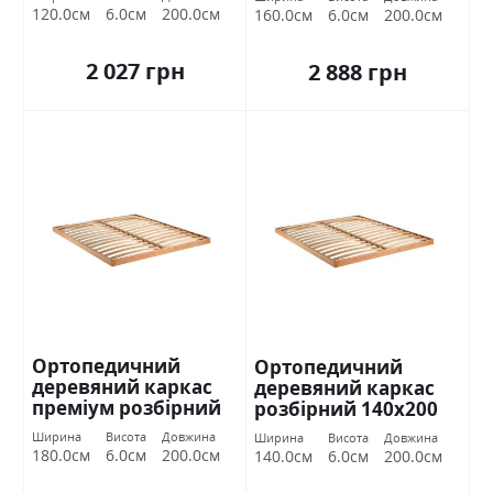
120.0см
6.0см
200.0см
160.0см
6.0см
200.0см
2 027 грн
2 888 грн
Ортопедичний
Ортопедичний
деревяний каркас
деревяний каркас
преміум розбірний
розбірний 140х200
180х200 Міромарк
Міромарк
Ширина
Висота
Довжина
Ширина
Висота
Довжина
180.0см
6.0см
200.0см
140.0см
6.0см
200.0см