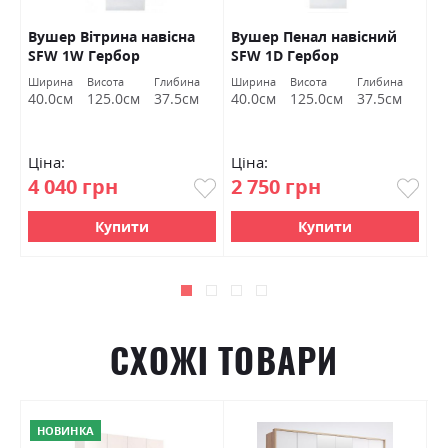
Вушер Вітрина навісна
Вушер Пенал навісний
В
SFW 1W Гербор
SFW 1D Гербор
2
а
Ширина
Висота
Глибина
Ширина
Висота
Глибина
Ш
м
40.0см
125.0см
37.5см
40.0см
125.0см
37.5см
9
Ціна:
Ціна:
Ц
4 040 грн
2 750 грн
7
Купити
Купити
СХОЖІ ТОВАРИ
НОВИНКА