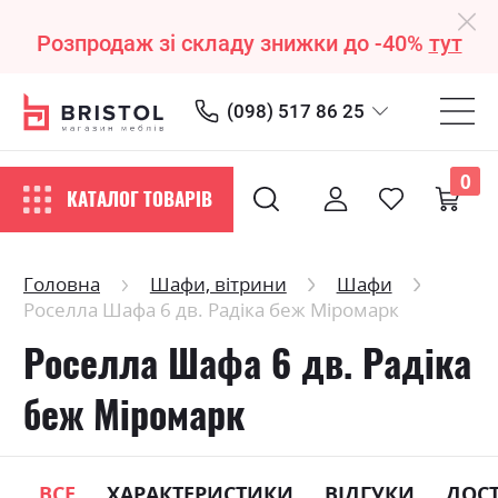
Розпродаж зі складу знижки до -40%
тут
(098) 517 86 25
0
КАТАЛОГ ТОВАРІВ
Головна
Шафи, вітрини
Шафи
Роселла Шафа 6 дв. Радіка беж Міромарк
Роселла Шафа 6 дв. Радіка
беж Міромарк
ВСЕ
ХАРАКТЕРИСТИКИ
ВІДГУКИ
ДОС