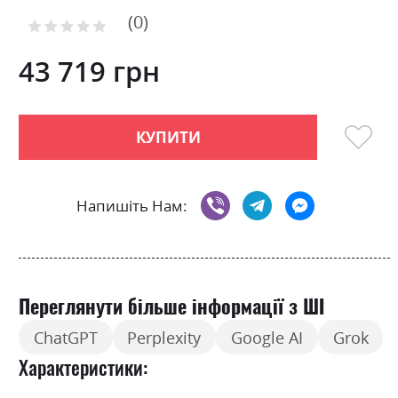
to
0
the
Рейтинг:
0
100
beginning
% of
of
43 719 грн
the
images
gallery
КУПИТИ
Напишіть Нам:
Переглянути більше інформації з ШІ
ChatGPT
Perplexity
Google AI
Grok
Характеристики