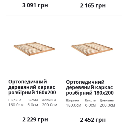
3 091 грн
2 165 грн
Ортопедичний
Ортопедичний
деревяний каркас
деревяний каркас
розбірний 160х200
розбірний 180х200
Міромарк
Міромарк
Ширина
Висота
Довжина
Ширина
Висота
Довжина
160.0см
6.0см
200.0см
180.0см
6.0см
200.0см
2 229 грн
2 452 грн