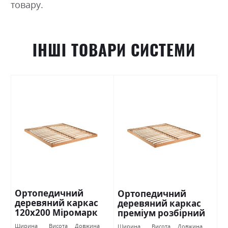
товару.
ІНШІ ТОВАРИ СИСТЕМИ
Ортопедичний
Ортопедичний
деревяний каркас
деревяний каркас
120х200 Міромарк
преміум розбірний
160х200 Міромарк
Ширина
Висота
Довжина
Ширина
Висота
Довжина