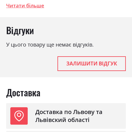
Читати більше
полкотримачі; З`єднання деталей за
допомогою ексцентрикової стяжки
(MINIFIX).Розміри: Ширина 211.6см, Висота:
Відгуки
245.0см, Глибина: 72.0см
У цього товару ще немає відгуків.
Фабрика:
Міромарк
Колір (Фасад):
радіка беж
ЗАЛИШИТИ ВІДГУК
Колір (Корпус):
радіка беж
Колір матеріалу
радіка беж
Стиль
класика
Доставка
Матеріал
лакована ДСП
Доставка по Львову та
Львівский області