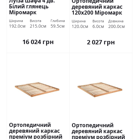
Луїза Шафа 4 дв.
Ортопедичний
Білий глянець
деревяний каркас
Міромарк
120х200 Міромарк
Ширина
Висота
Глибина
Ширина
Висота
Довжина
192.0см
215.0см
59.5см
120.0см
6.0см
200.0см
16 024 грн
2 027 грн
Ортопедичний
Ортопедичний
деревяний каркас
деревяний каркас
преміум розбірний
преміум розбірний