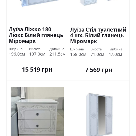
Луїза Ліжко 180
Луїза Стіл туалетний
Люкс Білий глянець
4 шх. Білий глянець
Міромарк
Міромарк
Ширина
Висота
Довжина
Ширина
Висота
Глибина
196.0см
107.0см
211.5см
158.0см
71.0см
47.0см
15 519 грн
7 569 грн