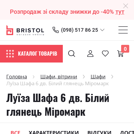
Розпродаж зі складу знижки до -40%
тут
(098) 517 86 25
0
КАТАЛОГ ТОВАРІВ
Головна
Шафи, вітрини
Шафи
Луїза Шафа 6 дв. Білий глянець Міромарк
Луїза Шафа 6 дв. Білий
глянець Міромарк
ВСЕ
ХАРАКТЕРИСТИКИ
ВІДГУКИ
ДОС