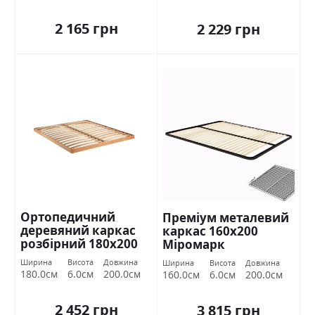
2 165 грн
2 229 грн
Ортопедичний
Преміум металевий
деревяний каркас
каркас 160х200
розбірний 180х200
Міромарк
Міромарк
Ширина
Висота
Довжина
Ширина
Висота
Довжина
180.0см
6.0см
200.0см
160.0см
6.0см
200.0см
2 452 грн
3 815 грн