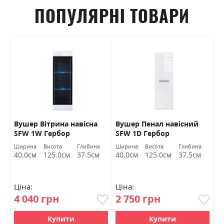
ПОПУЛЯРНІ ТОВАРИ
Вушер Вітрина навісна
Вушер Пенал навісний
В
SFW 1W Гербор
SFW 1D Гербор
2
а
Ширина
Висота
Глибина
Ширина
Висота
Глибина
Ш
м
40.0см
125.0см
37.5см
40.0см
125.0см
37.5см
9
Ціна:
Ціна:
Ц
4 040 грн
2 750 грн
7
Купити
Купити