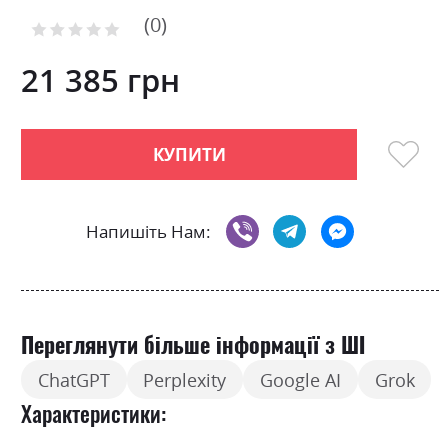
to
0
the
Рейтинг:
0
100
beginning
% of
of
21 385 грн
the
images
gallery
КУПИТИ
Напишіть Нам:
Переглянути більше інформації з ШІ
ChatGPT
Perplexity
Google AI
Grok
Характеристики