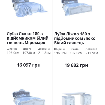
Луїза Ліжко 180 з
Луїза Ліжко 180 з
підйомником Білий
підйомником Люкс
глянець Міромарк
Білий глянець
Міромарк
Ширина
Висота
Довжина
Ширина
Висота
Довжина
196.0см
107.0см
211.5см
196.0см
107.0см
211.5см
16 097 грн
19 682 грн