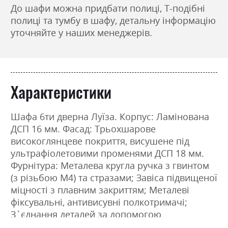
До шафи можна придбати полиці, Т-подібні
полиці та тумбу в шафу, детальну інформацію
уточняйте у наших менеджерів.
Характеристики
Шафа 6ти дверна Луїза. Корпус: Ламінована
ДСП 16 мм. Фасад: Трьохшарове
високоглянцеве покриття, висушене під
ультрафіолетовими променями ДСП 18 мм.
Фурнітура: Металева кругла ручка з гвинтом
(з різьбою М4) та стразами; Завіса підвищеної
міцності з плавним закриттям; Металеві
фіксувальні, антивисувні полкотримачі;
З`єднання деталей за допомогою
ексцентрикової стяжки (MINIFIX). Розміри: