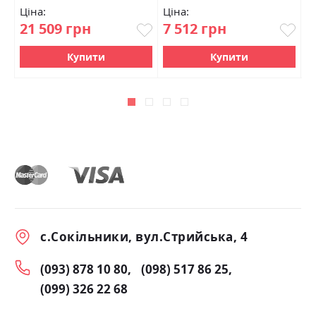
Ціна:
Ціна:
Ц
21 509 грн
7 512 грн
2
Купити
Купити
с.Сокільники, вул.Стрийська, 4
(093) 878 10 80
(098) 517 86 25
(099) 326 22 68