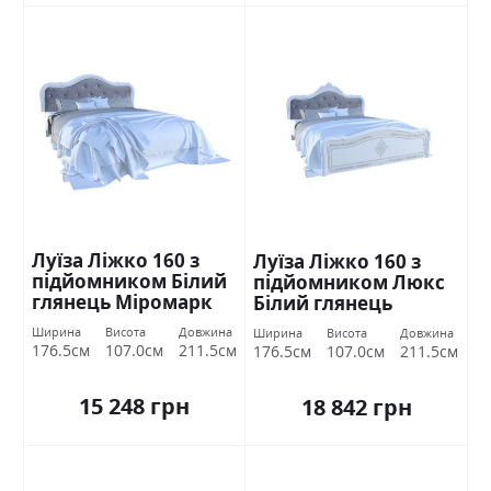
Луїза Ліжко 160 з
Луїза Ліжко 160 з
підйомником Білий
підйомником Люкс
глянець Міромарк
Білий глянець
Міромарк
Ширина
Висота
Довжина
Ширина
Висота
Довжина
176.5см
107.0см
211.5см
176.5см
107.0см
211.5см
15 248 грн
18 842 грн