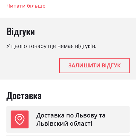
Читати більше
Ширина 279.0см, Висота 215.0см, Глибина
59.5см
Відгуки
Фабрика:
Міромарк
Колір (Фасад):
білий глянець
У цього товару ще немає відгуків.
Колір (Корпус):
білий
Колір матеріалу
білий глянець
ЗАЛИШИТИ ВІДГУК
Стиль
класика
Матеріал
лакована ДСП
Доставка
Доставка по Львову та
Львівский області