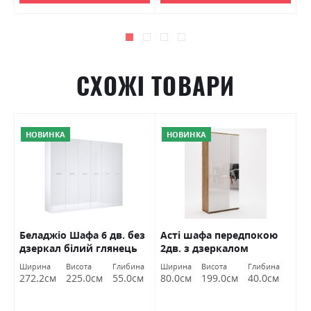
СХОЖІ ТОВАРИ
НОВИНКА
НОВИНКА
Беладжіо Шафа 6 дв. без
Асті шафа передпокою
А
дзеркал білий глянець
2дв. з дзеркалом
S
Міромарк
Міромарк
Ширина
Висота
Глибина
Ширина
Висота
Глибина
Ш
272.2см
225.0см
55.0см
80.0см
199.0см
40.0см
1