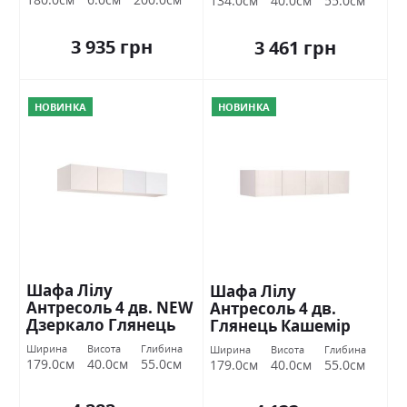
134.0см
40.0см
55.0см
3 935 грн
3 461 грн
НОВИНКА
НОВИНКА
Шафа Лілу
Шафа Лілу
Антресоль 4 дв. NEW
Антресоль 4 дв.
Дзеркало Глянець
Глянець Кашемір
Кашемір Міромарк
Міромарк
Ширина
Висота
Глибина
Ширина
Висота
Глибина
179.0см
40.0см
55.0см
179.0см
40.0см
55.0см