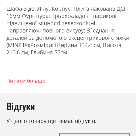
Шафа 3 дв. Лілу. Корпус: Плита лакована ДСП
16мм Фурнітура: Трьохскладові шарикові
підвищеної міцності телескопічні
направляючі повного висуву; З`єднання
деталей за допомогою ексцентрикової стяжки
(MINIFIX);Розміри: Ширина 134,4 см, Висота
210,6 см, Глибина 55см
Фабрика:
Міромарк
Читати більше
Колір (Фасад):
глянець кашемір
Колір (Корпус):
кашемір
Колір матеріалу
кашемір/глянець кашемір
Відгуки
Стиль
мінімалізм, модерн
У цього товару ще немає відгуків.
Матеріал
лакована ДСП