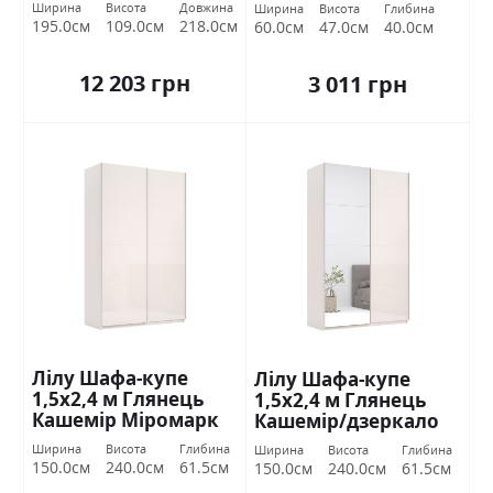
Кашемір Міромарк
Ширина
Висота
Довжина
Ширина
Висота
Глибина
195.0см
109.0см
218.0см
60.0см
47.0см
40.0см
12 203 грн
3 011 грн
Лілу Шафа-купе
Лілу Шафа-купе
1,5х2,4 м Глянець
1,5х2,4 м Глянець
Кашемір Міромарк
Кашемір/дзеркало
Міромарк
Ширина
Висота
Глибина
Ширина
Висота
Глибина
150.0см
240.0см
61.5см
150.0см
240.0см
61.5см