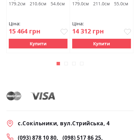
м
179.2см
210.6см
54.6см
179.0см
211.0см
55.0см
8
Ціна:
Ціна:
Ц
15 464 грн
14 312 грн
8
Купити
Купити
с.Сокільники, вул.Стрийська, 4
(093) 878 10 80
(098) 517 86 25