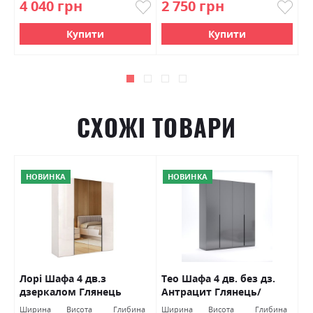
4 040 грн
2 750 грн
7
Купити
Купити
СХОЖІ ТОВАРИ
НОВИНКА
НОВИНКА
Лорі Шафа 4 дв.з
Тео Шафа 4 дв. без дз.
В
дзеркалом Глянець
Антрацит Глянець/
В
Кашемір Міромарк
Графіт Міромарк
а
Ширина
Висота
Глибина
Ширина
Висота
Глибина
Ш