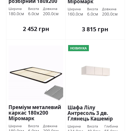
розбірний 180х200
Міромарк
Міромарк
Ширина
Висота
Довжина
Ширина
Висота
Довжина
180.0см
6.0см
200.0см
160.0см
6.0см
200.0см
2 452 грн
3 815 грн
НОВИНКА
Преміум металевий
Шафа Лілу
каркас 180х200
Антресоль 3 дв.
Міромарк
Глянець Кашемір
Міромарк
Ширина
Висота
Довжина
Ширина
Висота
Глибина
180.0см
6.0см
200.0см