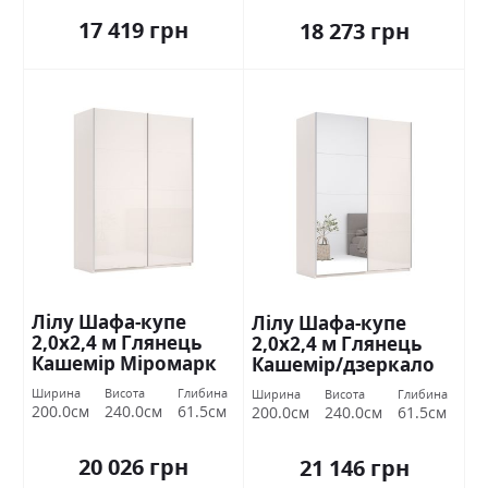
17 419 грн
18 273 грн
Лілу Шафа-купе
Лілу Шафа-купе
2,0х2,4 м Глянець
2,0х2,4 м Глянець
Кашемір Міромарк
Кашемір/дзеркало
Міромарк
Ширина
Висота
Глибина
Ширина
Висота
Глибина
200.0см
240.0см
61.5см
200.0см
240.0см
61.5см
20 026 грн
21 146 грн