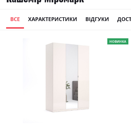
ВСЕ
ХАРАКТЕРИСТИКИ
ВІДГУКИ
ДОС
Skip
НОВИНКА
to
the
end
of
the
images
gallery