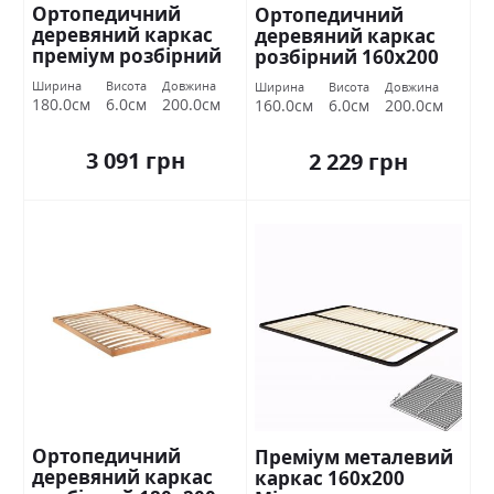
Ортопедичний
Ортопедичний
деревяний каркас
деревяний каркас
преміум розбірний
розбірний 160х200
180х200 Міромарк
Міромарк
Ширина
Висота
Довжина
Ширина
Висота
Довжина
180.0см
6.0см
200.0см
160.0см
6.0см
200.0см
3 091 грн
2 229 грн
Ортопедичний
Преміум металевий
деревяний каркас
каркас 160х200