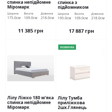
спинка непідйомне
спинка з
Міромарк
підйомником
Міромарк
Ширина
Висота
Довжина
Ширина
Висота
Довжина
175.0см
109.0см
218.0см
195.0см
109.0см
218.0см
11 385 грн
17 887 грн
НОВИНКА
Лілу Ліжко 180 м'яка
Лілу Тумба
спинка непідйомне
приліжкова
Міромарк
2шх.Глянець