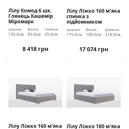
Лілу Комод 6 шх.
Лілу Ліжко 160 м'яка
Глянець Кашемір
спинка з
Міромарк
підйомником
Міромарк
Ширина
Висота
Глибина
Ширина
Висота
Довжина
150.0см
85.0см
45.0см
175.0см
109.0см
218.0см
8 418 грн
17 074 грн
Лілу Ліжко 160 м'яка
Лілу Ліжко 180 м'яка