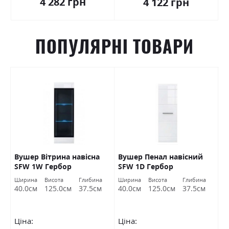
4 282 грн
4 122 грн
ПОПУЛЯРНІ ТОВАРИ
Вушер Вітрина навісна
Вушер Пенал навісний
В
SFW 1W Гербор
SFW 1D Гербор
2
а
Ширина
Висота
Глибина
Ширина
Висота
Глибина
Ш
м
40.0см
125.0см
37.5см
40.0см
125.0см
37.5см
9
Ціна:
Ціна:
Ц