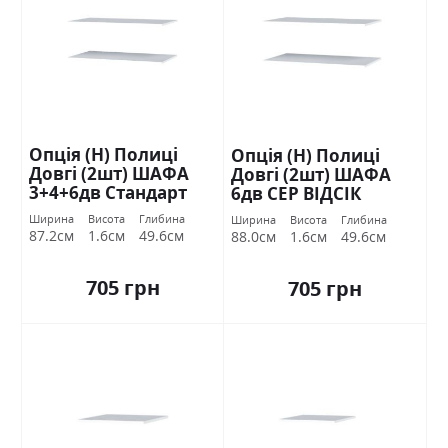
Опція (Н) Полиці
Опція (Н) Полиці
Довгі (2шт) ШАФА
Довгі (2шт) ШАФА
3+4+6дв Стандарт
6дв СЕР ВІДСІК
Стандарт
Ширина
Висота
Глибина
Ширина
Висота
Глибина
87.2см
1.6см
49.6см
88.0см
1.6см
49.6см
705 грн
705 грн