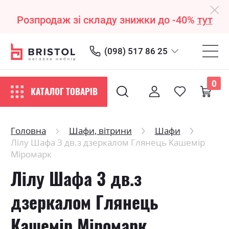
Розпродаж зі складу знижки до -40%
тут
(098) 517 86 25
0
КАТАЛОГ ТОВАРІВ
Головна
Шафи, вітрини
Шафи
Лілу Шафа 3 дв.з дзеркалом Глянець Кашемір
Міромарк
Лілу Шафа 3 дв.з
дзеркалом Глянець
Кашемір Міромарк