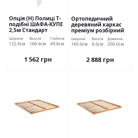
Опція (Н) Полиці Т-
Ортопедичний
подібні ШАФА-КУПЕ
деревяний каркас
2,5м Стандарт
преміум розбірний
160х200 Міромарк
Ширина
Висота
Глибина
Ширина
Висота
Довжина
122.6см
166.4см
49.6см
160.0см
6.0см
200.0см
1 562 грн
2 888 грн