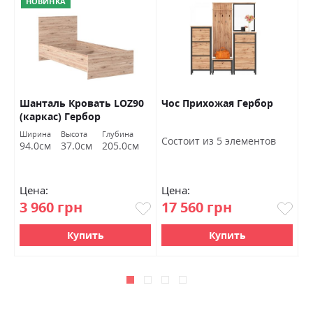
НОВИНКА
Шанталь Кровать LOZ90
Чос Прихожая Гербор
Ш
(каркас) Гербор
о
Ширина
Высота
Глубина
Ш
Состоит из 5 элементов
94.0см
37.0см
205.0см
7
Цена:
Цена:
Ц
3 960 грн
17 560 грн
4
Купить
Купить