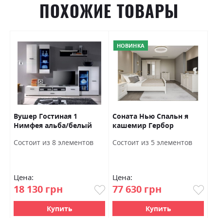
ПОХОЖИЕ ТОВАРЫ
НОВИНКА
ор
Вушер Гостиная 1
Соната Нью Спальн я
С
Нимфея альба/белый
кашемир Гербор
Г
глянец Гербор
Ш
Состоит из 8 элементов
Состоит из 5 элементов
8
Цена:
Цена:
Ц
18 130 грн
77 630 грн
9
Купить
Купить