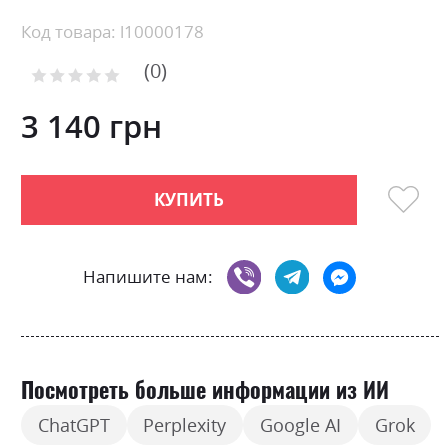
Skip
Код товара: l10000178
to
0
the
Рейтинг:
0
100
beginning
% of
of
3 140 грн
the
images
gallery
КУПИТЬ
Напишите нам:
Посмотреть больше информации из ИИ
ChatGPT
Perplexity
Google AI
Grok