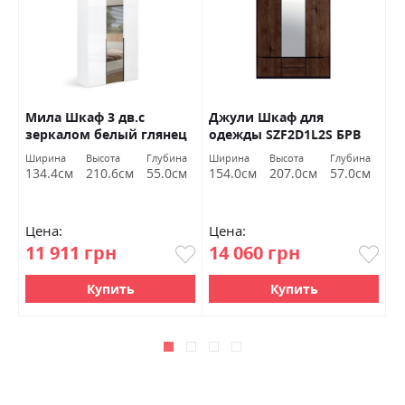
Мила Шкаф 3 дв.с
Джули Шкаф для
С
зеркалом белый глянец
одежды SZF2D1L2S БРВ
Г
Миромарк
Украина
а
Ширина
Высота
Глубина
Ширина
Высота
Глубина
Ш
м
134.4см
210.6см
55.0см
154.0см
207.0см
57.0см
8
Цена:
Цена:
Ц
11 911 грн
14 060 грн
1
Купить
Купить