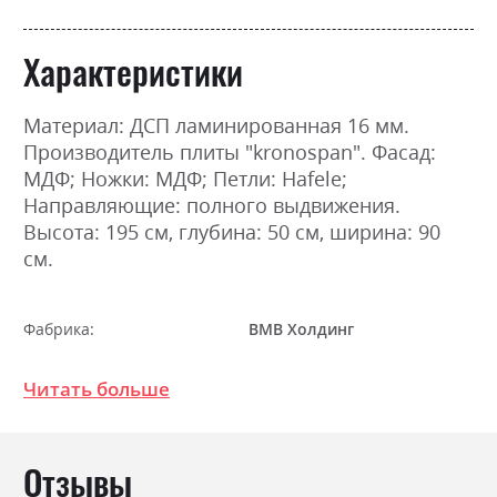
Характеристики
Материал: ДСП ламинированная 16 мм.
Производитель плиты "kronospan". Фасад:
МДФ; Ножки: МДФ; Петли: Hafele;
Направляющие: полного выдвижения.
Высота: 195 см, глубина: 50 см, ширина: 90
см.
Фабрика:
ВМВ Холдинг
Цвет (Фасад):
білий/дуб кам'яний
Читать больше
Цвет (Корпус):
білий/дуб кам'яний
Цвет материала
білий/дуб кам'яний
Отзывы
Стиль
мінімалізм, модерн