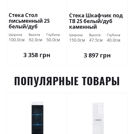
Стека Стол
Стека Шкафчик под
письменный 2S
ТВ 2S белый/дуб
белый/дуб
каменный
каменный
Ширина
Высота
Глубина
Ширина
Высота
Глубина
100.0см
92.0см
50.0см
150.0см
47.5см
40.0см
3 358 грн
3 897 грн
ПОПУЛЯРНЫЕ ТОВАРЫ