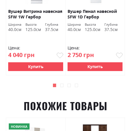
Вушер Витрина навесная
Вушер Пенал навесной
В
SFW 1W Гербор
SFW 1D Гербор
2
а
Ширина
Высота
Глубина
Ширина
Высота
Глубина
Ш
м
40.0см
125.0см
37.5см
40.0см
125.0см
37.5см
9
Цена:
Цена:
Ц
4 040 грн
2 750 грн
7
Купить
Купить
ПОХОЖИЕ ТОВАРЫ
НОВИНКА