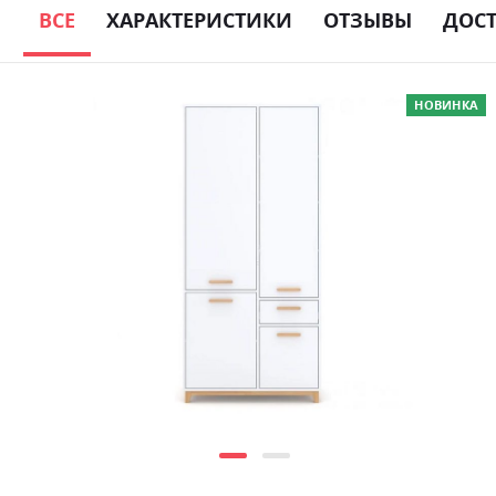
ВСЕ
ХАРАКТЕРИСТИКИ
ОТЗЫВЫ
ДОС
Skip
НОВИНКА
to
the
end
of
the
images
gallery