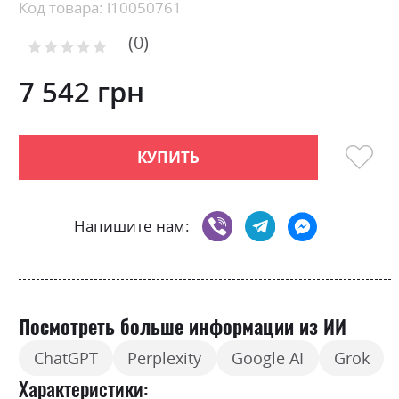
Skip
Код товара: l10050761
to
0
the
Рейтинг:
0
100
beginning
% of
of
7 542 грн
the
images
gallery
КУПИТЬ
Напишите нам:
Посмотреть больше информации из ИИ
ChatGPT
Perplexity
Google AI
Grok
Характеристики