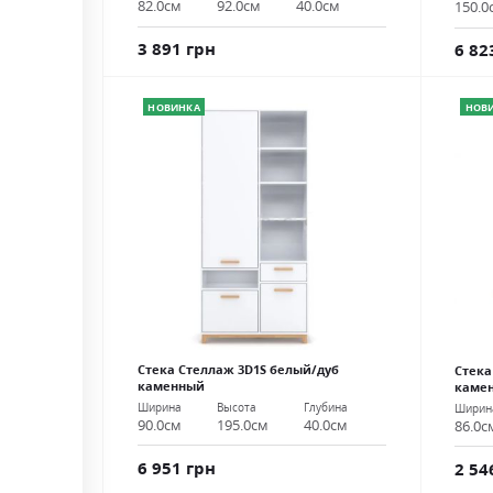
82.0см
92.0см
40.0см
150.0
3 891 грн
6 82
НОВИНКА
НОВ
Стека Стеллаж 3D1S белый/дуб
Стека
каменный
каме
Ширина
Высота
Глубина
Ширин
90.0см
195.0см
40.0см
86.0с
6 951 грн
2 54