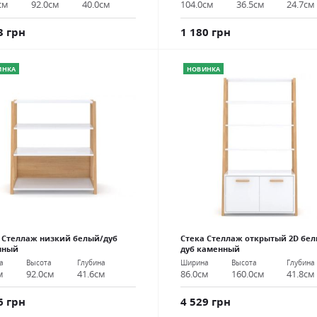
104.0см
36.5см
24.7см
см
92.0см
40.0см
1 180 грн
3 грн
ИНКА
НОВИНКА
 Стеллаж низкий белый/дуб
Стека Стеллаж открытый 2D бел
нный
дуб каменный
а
Высота
Глубина
Ширина
Высота
Глубина
м
92.0см
41.6см
86.0см
160.0см
41.8см
6 грн
4 529 грн