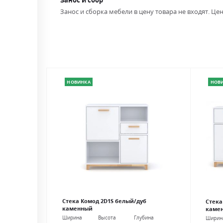
Занос и сбор
Занос и сборка мебели в цену товара не входят. Цен
НОВИНКА
НОВ
Стека Комод 2D1S белый/дуб
Стека
каменный
каме
Ширина
Высота
Глубина
Ширин