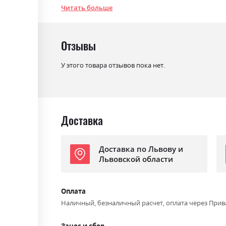
Читать больше
Цвет (Корпус):
білий/дуб кам'яний
Цвет материала
білий/дуб кам'яний
Отзывы
Стиль
мінімалізм, модерн
У этого товара отзывов пока нет.
Материал
ламінована ДСП
Ниша для белья
ні
Спальное место
120х200
Доставка
С матрасом
ні
С подставкой под матрас
ні
Доставка по Львову и
Львовской области
Оплата
Наличный, безналичный расчет, оплата через Прив