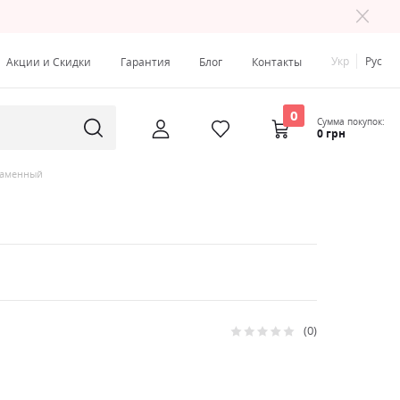
Укр
Рус
Акции и Скидки
Гарантия
Блог
Контакты
0
Сумма покупок:
0 грн
 каменный
0
Рейтинг:
0
100
% of