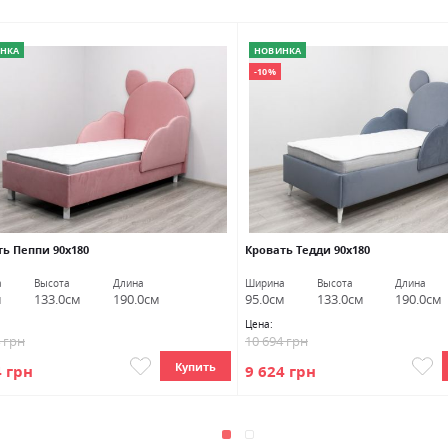
НКА
НОВИНКА
-10%
ть Пеппи 90х180
Кровать Тедди 90х180
а
Высота
Длина
Ширина
Высота
Длина
м
133.0см
190.0см
95.0см
133.0см
190.0см
Цена:
4 грн
10 694 грн
Купить
4 грн
9 624 грн