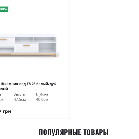
ИНКА
 Шкафчик под ТВ 2S белый/дуб
нный
а
Высота
Глубина
см
47.5см
40.0см
7 грн
ПОПУЛЯРНЫЕ ТОВАРЫ