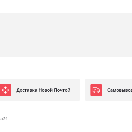
Доставка Новой Почтой
Самовыво
ат24