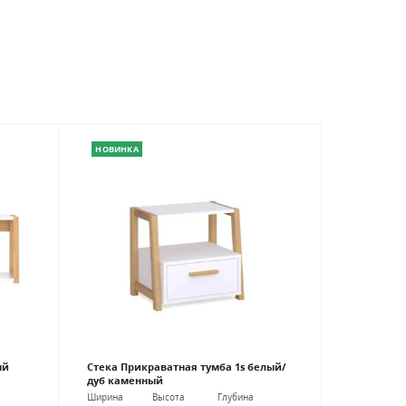
НОВИНКА
ый
Стека Прикраватная тумба 1s белый/
дуб каменный
Ширина
Высота
Глубина