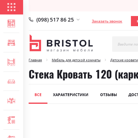
КАТАЛОГ ТОВАРОВ
(098) 517 86 25
Заказать звонок
ГОСТИНАЯ
СПАЛЬНЯ
Введите по
Главная
Мебель для детской комнаты
Детские кровати
ДЕТСКАЯ
Стека Кровать 120 (кар
МЯГКАЯ МЕБЕЛЬ
ВСЕ
ХАРАКТЕРИСТИКИ
ОТЗЫВЫ
ДОС
СТОЛЫ И СТУЛЬЯ
Skip
ПРИХОЖАЯ
to
the
end