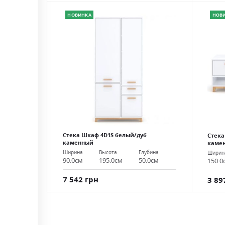
НОВИНКА
НОВ
Стека Шкаф 4D1S белый/дуб
Стека
каменный
каме
Ширина
Высота
Глубина
Ширин
90.0см
195.0см
50.0см
150.0
7 542 грн
3 89