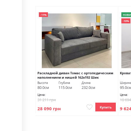
-11%
НОВИ
-10%
эмаль
Раскладной диван Томас с ортопедическим
Крова
наполнением и нишей 162х192 Шик
Галичина
лина
Высота
Глубина
Длина
Ширин
15.0см
80.0см
115.0см
232.0см
95.0с
Цена:
Цена:
31 211 грн
10 69
Купить
Купить
28 090 грн
9 62