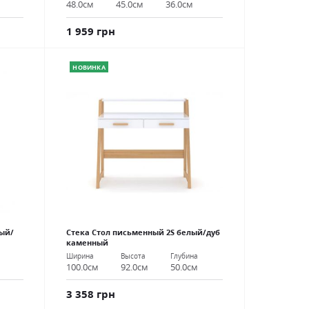
48.0см
45.0см
36.0см
1 959 грн
НОВИНКА
ый/
Стека Стол письменный 2S белый/дуб
каменный
Ширина
Высота
Глубина
100.0см
92.0см
50.0см
3 358 грн