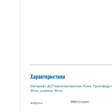
the
beginning
of
the
images
gallery
Характеристики
Материал: ДСП ламинированная 16 мм. Производител
40 см, ширина: 90 см.
ВМВ Холдинг
Фабрика:
Цвет (Фасад):
білий/дуб кам'яний