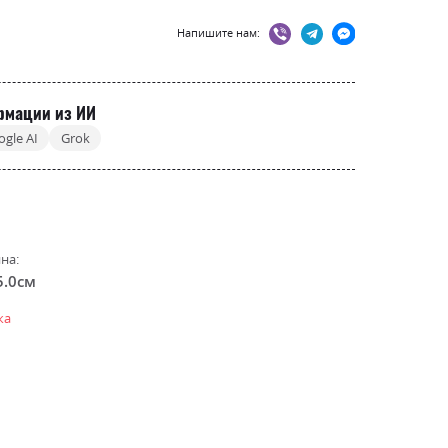
Напишите нам:
рмации из ИИ
ogle AI
Grok
на:
5.0см
ка