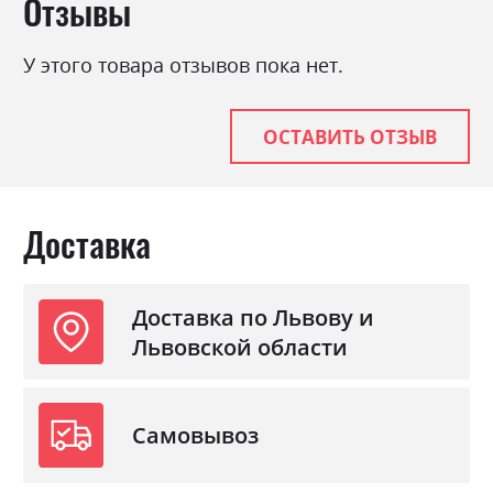
Отзывы
Фабрика:
Ultima sleep дивани
Тип
Пружина Бонель +
У этого товара отзывов пока нет.
Пінополіуретан
Нагрузка на одно спальное
120
место
ОСТАВИТЬ ОТЗЫВ
Стиль
класика, мінімалізм,
модерн
Механизм
Розкладка вперед
Доставка
Раскладной
так
Ниша для белья
так
Доставка по Львову и
Спальное место
140х200
Львовской области
Самовывоз