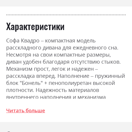
Характеристики
Софа Квадро – компактная модель
расскладного дивана для ежедневного сна.
Несмотря на свои компактные размеры,
диван удобен благодаря отсутствию стыков.
Механизм прост, легок и надежен –
расскладка вперед. Наполнение – пружинный
блок "Бонель" + пенополиуретан высокой
плотности. Надежность материалов
внутреннего наполнения и механизма
расскладывания дивана позволит Вам
Читать больше
наслаждаться комфортом дивана долгие
годы.