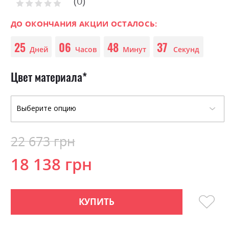
0
the
Рейтинг:
0
100
beginning
% of
of
ДО ОКОНЧАНИЯ АКЦИИ ОСТАЛОСЬ:
the
25
06
48
37
images
Дней
Часов
Минут
Секунд
gallery
Цвет материала
22 673 грн
18 138 грн
КУПИТЬ