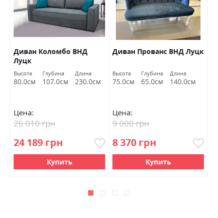
Диван Коломбо ВНД
Диван Прованс ВНД Луцк
П
Луцк
Высота
Глубина
Длина
Высота
Глубина
Длина
Вы
80.0см
107.0см
230.0см
75.0см
65.0см
140.0см
4
Цена:
Цена:
Ц
26 010 грн
9 000 грн
6
24 189 грн
8 370 грн
5
Купить
Купить