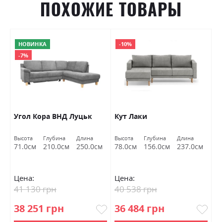
ПОХОЖИЕ ТОВАРЫ
НОВИНКА
-10%
-7%
к
Угол Кора ВНД Луцьк
Кут Лаки
Д
Высота
Глубина
Длина
Высота
Глубина
Длина
Вы
м
71.0см
210.0см
250.0см
78.0см
156.0см
237.0см
8
Цена:
Цена:
Ц
41 130 грн
40 538 грн
1
38 251 грн
36 484 грн
1