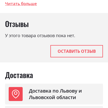
Читать больше
темний, Дуб к'янті, Сатин,
Шиншила
Цвет (Корпус):
Бетон світлий, Бетон
темний, Дуб к'янті, Сатин,
Отзывы
Шиншила
Цвет материала
Бетон світлий, Бетон
У этого товара отзывов пока нет.
темний, Дуб к'янті, Сатин,
Шиншила
Стиль
мінімалізм, модерн
ОСТАВИТЬ ОТЗЫВ
Материал
ламінована ДСП
Доставка
Доставка по Львову и
Львовской области