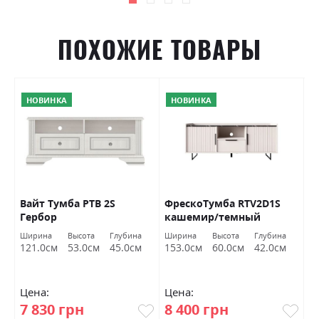
ПОХОЖИЕ ТОВАРЫ
НОВИНКА
НОВИНКА
Вайт Тумба РТВ 2S
ФрескоТумба RTV2D1S
П
В
Гербор
кашемир/темный
3
мармур БРВ Украина
з
Ширина
Высота
Глубина
Ширина
Высота
Глубина
Ш
а
121.0см
53.0см
45.0см
153.0см
60.0см
42.0см
1
Цена:
Цена:
Ц
7 830 грн
8 400 грн
1