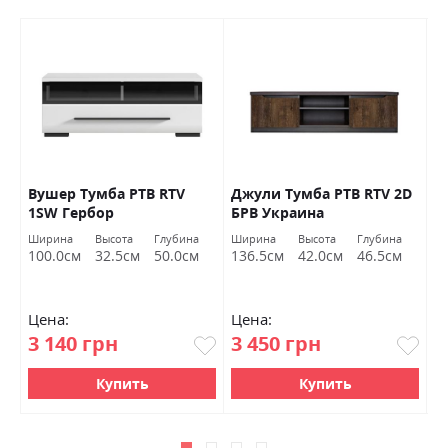
Вушер Тумба РТВ RTV
Джули Тумба РТВ RTV 2D
Д
1SW Гербор
БРВ ​​Украина
Б
Ширина
Высота
Глубина
Ширина
Высота
Глубина
Ш
100.0см
32.5см
50.0см
136.5см
42.0см
46.5см
9
Цена:
Цена:
Ц
3 140 грн
3 450 грн
4
Купить
Купить