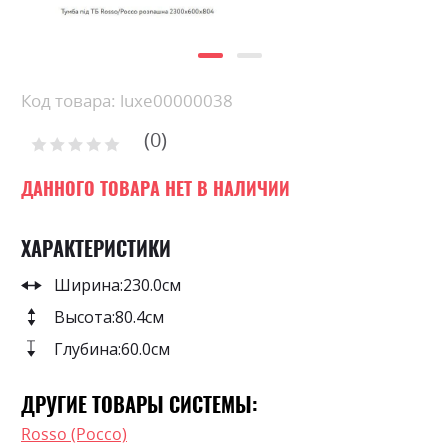
Skip
Код товара: luxe00000038
to
0
the
Рейтинг:
0
100
beginning
% of
of
ДАННОГО ТОВАРА НЕТ В НАЛИЧИИ
the
images
ХАРАКТЕРИСТИКИ
gallery
Ширина:
230.0см
Высота:
80.4см
Глубина:
60.0см
ДРУГИЕ ТОВАРЫ СИСТЕМЫ:
Rosso (Россо)