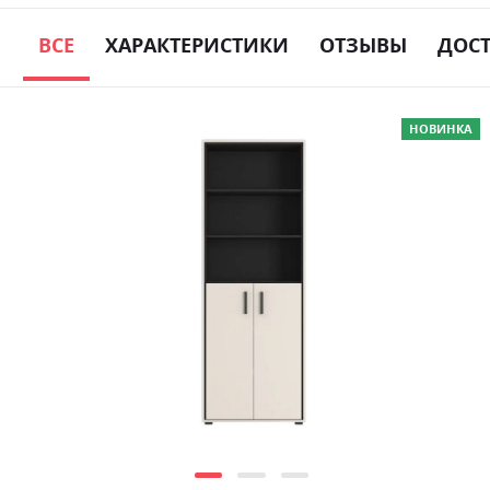
ВСЕ
ХАРАКТЕРИСТИКИ
ОТЗЫВЫ
ДОС
Skip
НОВИНКА
to
the
end
of
the
images
gallery