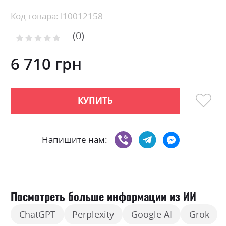
Skip
Код товара: l10012158
to
0
the
Рейтинг:
0
100
beginning
% of
of
6 710 грн
the
images
gallery
КУПИТЬ
Напишите нам:
Посмотреть больше информации из ИИ
ChatGPT
Perplexity
Google AI
Grok