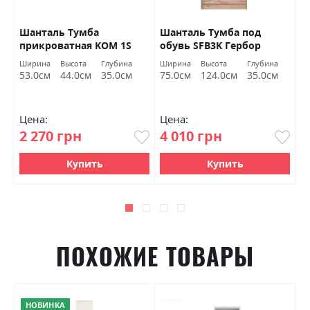
р
Шанталь Тумба
Шанталь Тумба под
Ш
прикроватная KOM 1S
обувь SFB3K Гербор
о
Гербор
а
Ширина
Высота
Глубина
Ширина
Высота
Глубина
Ш
м
53.0см
44.0см
35.0см
75.0см
124.0см
35.0см
7
Цена:
Цена:
Ц
2 270 грн
4 010 грн
2
Купить
Купить
ПОХОЖИЕ ТОВАРЫ
НОВИНКА