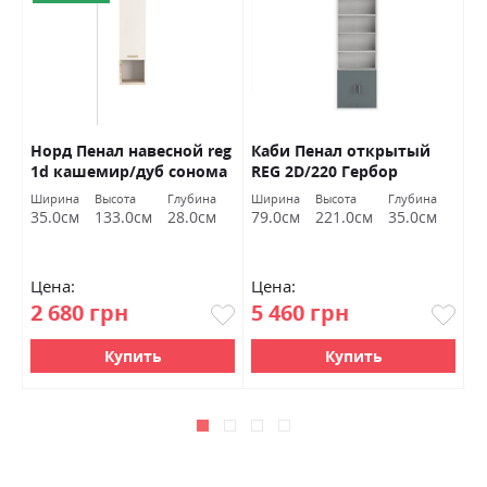
S
Норд Пенал навесной reg
Каби Пенал открытый
Ф
1d кашемир/дуб сонома
REG 2D/220 Гербор
к
Гербор
м
Ширина
Высота
Глубина
Ширина
Высота
Глубина
Ш
35.0см
133.0см
28.0см
79.0см
221.0см
35.0см
9
Цена:
Цена:
Ц
2 680 грн
5 460 грн
1
Купить
Купить