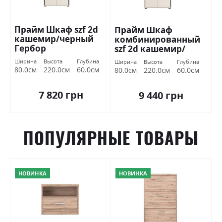
Прайм Шкаф szf 2d
Прайм Шкаф
кашемир/черный
комбинированный
Гербор
szf 2d кашемир/
черный Гербор
Ширина
Высота
Глубина
Ширина
Высота
Глубина
80.0см
220.0см
60.0см
80.0см
220.0см
60.0см
7 820 грн
9 440 грн
ПОПУЛЯРНЫЕ ТОВАРЫ
НОВИНКА
НОВИНКА