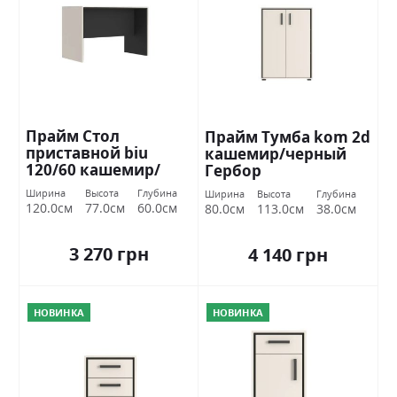
Прайм Стол
Прайм Тумба kom 2d
приставной biu
кашемир/черный
120/60 кашемир/
Гербор
черный Гербор
Ширина
Высота
Глубина
Ширина
Высота
Глубина
120.0см
77.0см
60.0см
80.0см
113.0см
38.0см
3 270 грн
4 140 грн
НОВИНКА
НОВИНКА