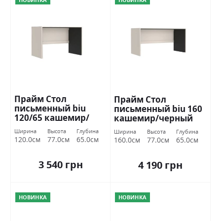
Прайм Стол
Прайм Стол
письменный biu
письменный biu 160
120/65 кашемир/
кашемир/черный
черный
Гербор
Ширина
Высота
Глубина
Ширина
Высота
Глубина
120.0см
77.0см
65.0см
160.0см
77.0см
65.0см
3 540 грн
4 190 грн
НОВИНКА
НОВИНКА