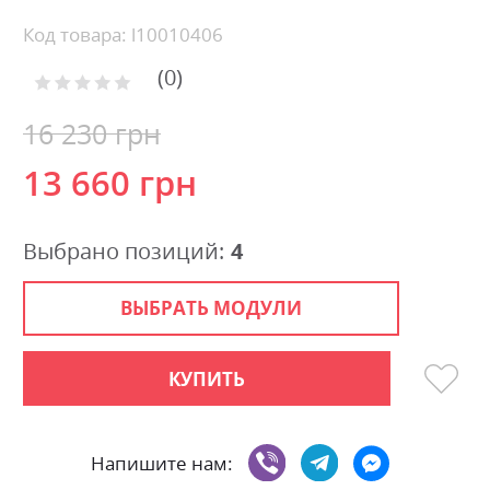
the
beginning
Код товара: l10010406
of
0
the
Рейтинг:
images
0
100
% of
gallery
16 230 грн
13 660 грн
Выбрано позиций:
4
ВЫБРАТЬ МОДУЛИ
КУПИТЬ
Напишите нам: