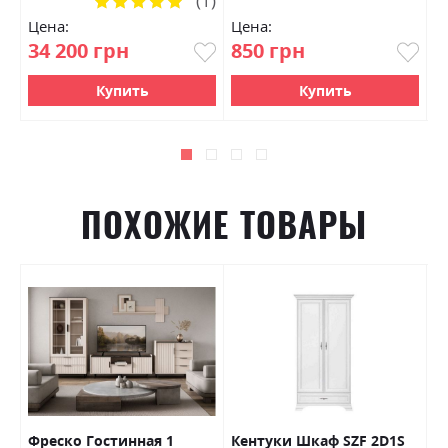
(1)
100%
Цена:
Цена:
Ц
34 200 грн
850 грн
1
Купить
Купить
ПОХОЖИЕ ТОВАРЫ
Фреско Гостинная 1
Кентуки Шкаф SZF 2D1S
О