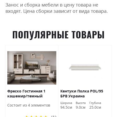
Занос и сборка мебели в цену товара не
входят. Цена сборки зависит от вида товара.
ПОПУЛЯРНЫЕ ТОВАРЫ
Фреско Гостинная 1
Кентуки Полка POL/95
К
кашемир/темный
БРВ Украина
S
мармур БРВ Украина
а
Ширина
Высота
Глубина
Ш
Состоит из 4 элементов
м
94.5см
9.0см
25.0см
9
Рейтинг: