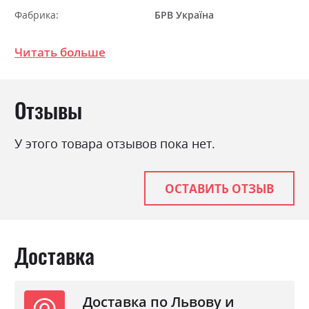
Фабрика:
БРВ Україна
Цвет (Фасад):
джанні/сосна ларіко
Читать больше
Цвет (Корпус):
джанні/сосна ларіко
Цвет материала
джанні/сосна ларіко
Отзывы
Стиль
класика, мінімалізм,
модерн, ретро
Материал
У этого товара отзывов пока нет.
ламінована ДСП
ОСТАВИТЬ ОТЗЫВ
Доставка
Доставка по Львову и