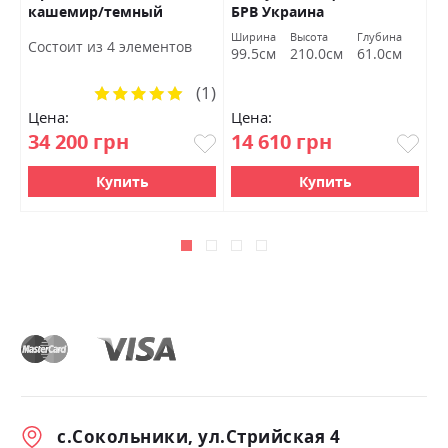
кашемир/темный
БРВ Украина
L
мармур БРВ Украина
Ширина
Высота
Глубина
Ш
Состоит из 4 элементов
99.5см
210.0см
61.0см
1
(1)
Рейтинг:
100%
Цена:
Цена:
Ц
34 200 грн
14 610 грн
6
Купить
Купить
с.Сокольники, ул.Стрийская 4