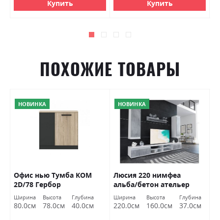
Купить
Купить
ПОХОЖИЕ ТОВАРЫ
НОВИНКА
НОВИНКА
/
Офис нью Тумба KOM
Люсия 220 нимфеа
Р
2D/78 Гербор
альба/бетон ательер
Г
Гербор
Ширина
Высота
Глубина
Ширина
Высота
Глубина
Ш
80.0см
78.0см
40.0см
220.0см
160.0см
37.0см
1