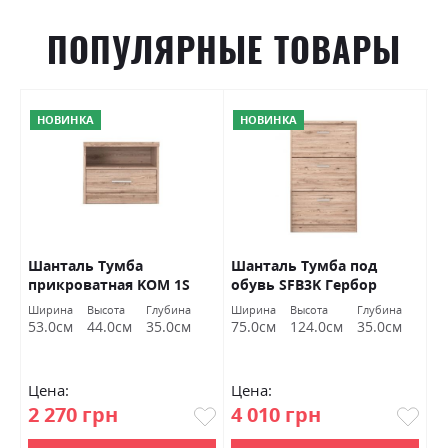
ПОПУЛЯРНЫЕ ТОВАРЫ
НОВИНКА
НОВИНКА
р
Шанталь Тумба
Шанталь Тумба под
Ш
прикроватная KOM 1S
обувь SFB3K Гербор
о
Гербор
а
Ширина
Высота
Глубина
Ширина
Высота
Глубина
Ш
м
53.0см
44.0см
35.0см
75.0см
124.0см
35.0см
7
Цена:
Цена:
Ц
2 270 грн
4 010 грн
2