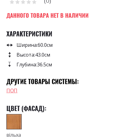
0
the
Рейтинг:
images
0
100
% of
gallery
ДАННОГО ТОВАРА НЕТ В НАЛИЧИИ
ХАРАКТЕРИСТИКИ
Ширина:
60.0см
Высота:
43.0см
Глубина:
36.5см
ДРУГИЕ ТОВАРЫ СИСТЕМЫ:
ПОП
ЦВЕТ (ФАСАД):
вільха