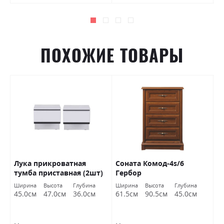
ПОХОЖИЕ ТОВАРЫ
Лука прикроватная
Соната Комод-4s/6
К
В
тумба приставная (2шт)
Гербор
2
белый глянец/антрацит
У
Ширина
Высота
Глубина
Ширина
Высота
Глубина
Ш
Миромарк
45.0см
47.0см
36.0см
61.5см
90.5см
45.0см
1