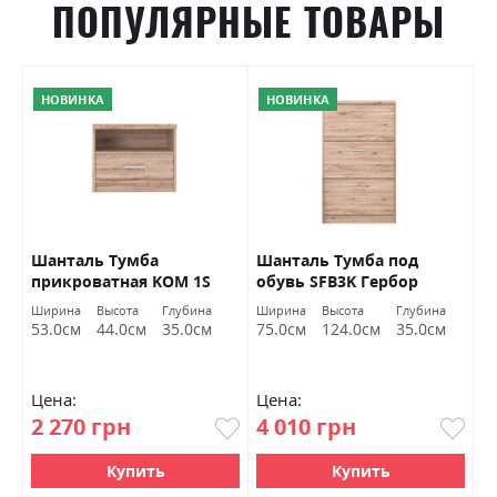
ПОПУЛЯРНЫЕ ТОВАРЫ
НОВИНКА
НОВИНКА
р
Шанталь Тумба
Шанталь Тумба под
Ш
прикроватная KOM 1S
обувь SFB3K Гербор
о
Гербор
а
Ширина
Высота
Глубина
Ширина
Высота
Глубина
Ш
м
53.0см
44.0см
35.0см
75.0см
124.0см
35.0см
7
Цена:
Цена:
Ц
2 270 грн
4 010 грн
2
Купить
Купить