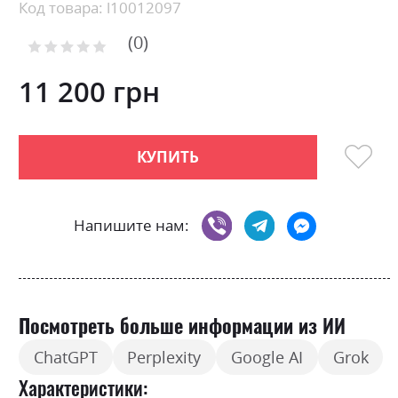
Skip
Код товара: l10012097
to
0
the
Рейтинг:
0
100
beginning
% of
of
11 200 грн
the
images
gallery
КУПИТЬ
Напишите нам:
Посмотреть больше информации из ИИ
ChatGPT
Perplexity
Google AI
Grok
Характеристики