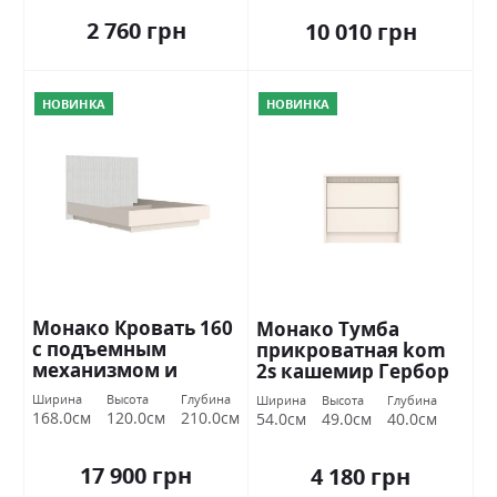
2 760 грн
10 010 грн
НОВИНКА
НОВИНКА
Монако Кровать 160
Монако Тумба
с подъемным
прикроватная kom
механизмом и
2s кашемир Гербор
вкладом кашемир
Ширина
Высота
Глубина
Ширина
Высота
Глубина
Гербор
168.0см
120.0см
210.0см
54.0см
49.0см
40.0см
17 900 грн
4 180 грн