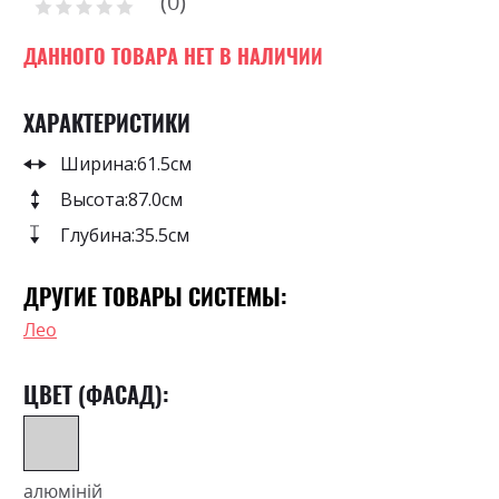
0
the
Рейтинг:
images
0
100
% of
gallery
ДАННОГО ТОВАРА НЕТ В НАЛИЧИИ
ХАРАКТЕРИСТИКИ
Ширина:
61.5см
Высота:
87.0см
Глубина:
35.5см
ДРУГИЕ ТОВАРЫ СИСТЕМЫ:
Лео
ЦВЕТ (ФАСАД):
алюміній