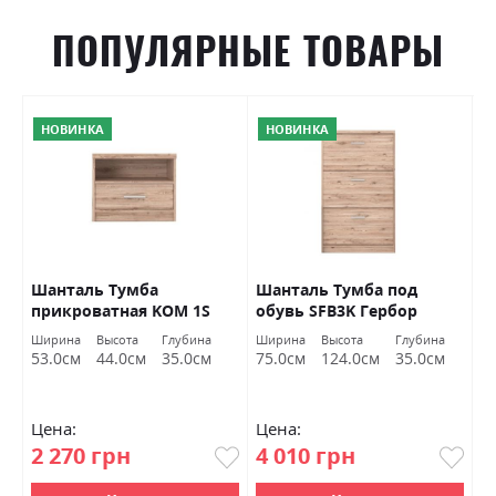
ПОПУЛЯРНЫЕ ТОВАРЫ
НОВИНКА
НОВИНКА
р
Шанталь Тумба
Шанталь Тумба под
Ш
прикроватная KOM 1S
обувь SFB3K Гербор
о
Гербор
а
Ширина
Высота
Глубина
Ширина
Высота
Глубина
Ш
м
53.0см
44.0см
35.0см
75.0см
124.0см
35.0см
7
Цена:
Цена:
Ц
2 270 грн
4 010 грн
2