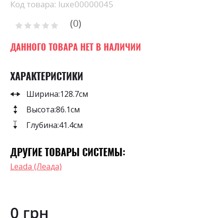
Skip
Код товара: luxe00000045
to
0
the
Рейтинг:
0
100
beginning
% of
of
ДАННОГО ТОВАРА НЕТ В НАЛИЧИИ
the
images
ХАРАКТЕРИСТИКИ
gallery
Ширина:
128.7см
Высота:
86.1см
Глубина:
41.4см
ДРУГИЕ ТОВАРЫ СИСТЕМЫ:
Leada (Леада)
0 грн