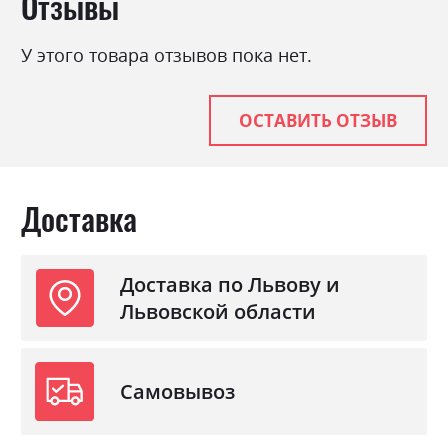
Отзывы
темний, Дуб к'янті, Сатин,
Шиншила
У этого товара отзывов пока нет.
Цвет материала
Бетон світлий, Бетон
темний, Дуб к'янті, Сатин,
Шиншила
ОСТАВИТЬ ОТЗЫВ
Стиль
мінімалізм, модерн
Материал
ламінована ДСП
Доставка
Доставка по Львову и
Львовской области
Самовывоз