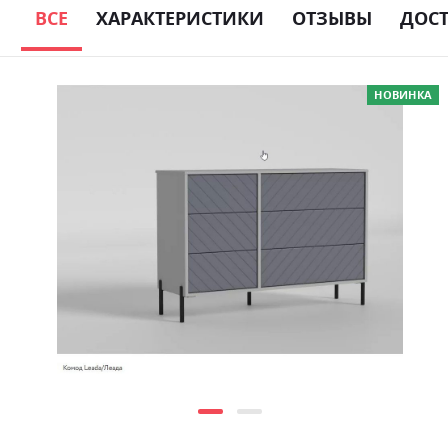
ВСЕ
ХАРАКТЕРИСТИКИ
ОТЗЫВЫ
ДОС
Skip
НОВИНКА
to
the
end
of
the
images
gallery