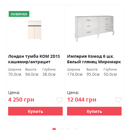
НОВИНКА
х
Лондон тумба KOM 2D1S
Империя Комод 6 шх.
Д
кашемир/антрацит
Белый глянец Миромарк
А
Гербор Україна
М
Ширина
Высота
Глубина
Ширина
Высота
Глубина
Ш
70.0см
94.0см
38.0см
174.0см
95.0см
50.0см
1
Цена:
Цена:
Ц
4 250 грн
12 044 грн
6
Купить
Купить