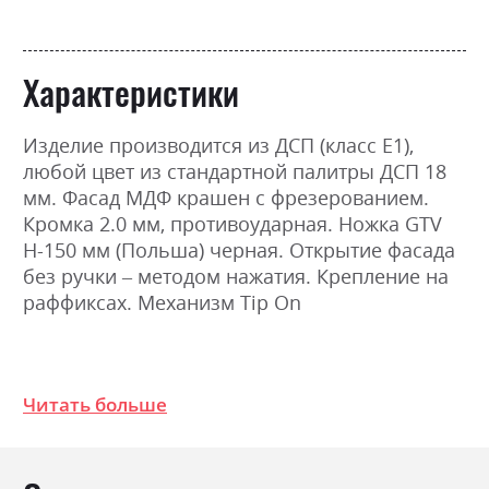
Характеристики
Изделие производится из ДСП (класс Е1),
любой цвет из стандартной палитры ДСП 18
мм. Фасад МДФ крашен с фрезерованием.
Кромка 2.0 мм, противоударная. Ножка GTV
H-150 мм (Польша) черная. Открытие фасада
без ручки – методом нажатия. Крепление на
раффиксах. Механизм Tip On
Фабрика:
Luxe Studio
Читать больше
Цвет (Фасад):
Бетон світлий, Бетон
темний, Дуб к'янті, Сатин,
Шиншила
Цвет (Корпус):
Бетон світлий, Бетон