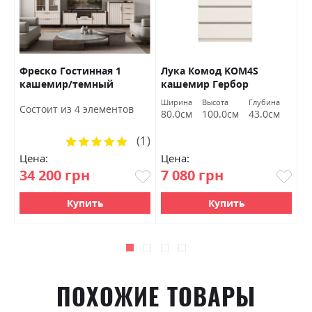
Фреско Гостинная 1
Лука Комод KOM4S
Л
кашемир/темный
кашемир Гербор
к
мармур БРВ Украина
Ширина
Высота
Глубина
Ш
Состоит из 4 элементов
80.0см
100.0см
43.0см
1
(1)
Рейтинг:
100%
Цена:
Цена:
Ц
34 200 грн
7 080 грн
9
Купить
Купить
ПОХОЖИЕ ТОВАРЫ