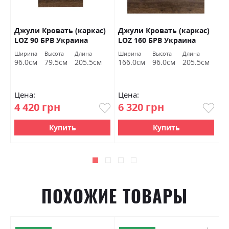
0
Джули Кровать (каркас)
Джули Кровать (каркас)
К
В
LOZ 90 БРВ Украина
LOZ 160 БРВ Украина
(
Ширина
Высота
Длина
Ширина
Высота
Длина
Ш
96.0см
79.5см
205.5см
166.0см
96.0см
205.5см
1
Цена:
Цена:
Ц
4 420 грн
6 320 грн
7
Купить
Купить
ПОХОЖИЕ ТОВАРЫ