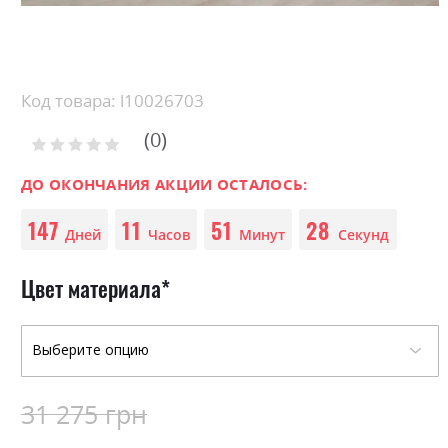
Skip
to
the
beginning
Код товара: l10026703
of
0
the
Рейтинг:
images
0
100
% of
gallery
ДО ОКОНЧАНИЯ АКЦИИ ОСТАЛОСЬ:
147
11
51
28
Дней
Часов
Минут
Секунд
Цвет материала
31 275 грн