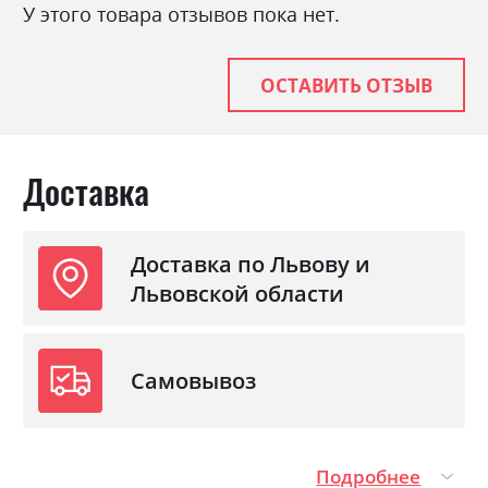
У этого товара отзывов пока нет.
Нагрузка на одно спальное
120
место
ОСТАВИТЬ ОТЗЫВ
Стиль
класика, модерн
Ниша для белья
так
Спальное место
140х200
Доставка
С матрасом
так
С подставкой под матрас
так
Доставка по Львову и
Львовской области
Самовывоз
Подробнее