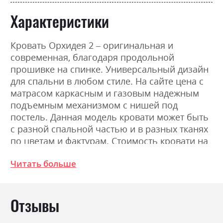
Характеристики
Кровать Орхидея 2 – оригинальная и
современная, благодаря продольной
прошивке на спинке. Универсальный дизайн
для спальни в любом стиле. На сайте цена с
матрасом каркасным и газовым надежным
подъемным механизмом с нишей под
постель. Данная модель кровати может быть
с разной спальной частью и в разных тканях
по цветам и фактурам. Стоимость кровати на
сайте указана в начальной категории обивки
Читать больше
и соответственно может расти, в зависимости
от выбранной обивки. Детальнее узнавайте у
наших менеджеров.
Отзывы
Фабрика:
ВНД Луцьк