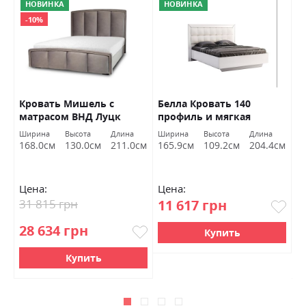
НОВИНКА
НОВИНКА
-10%
Кровать Мишель с
Белла Кровать 140
К
матрасом ВНД Луцк
профиль и мягкая
п
спинка без каркаса
Ширина
Высота
Длина
Ширина
Высота
Длина
Ш
белый глянец Миромарк
см
168.0см
130.0см
211.0см
165.9см
109.2см
204.4см
1
Цена:
Цена:
Ц
31 815 грн
11 617 грн
2
28 634 грн
2
Купить
Купить