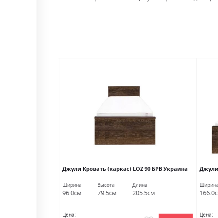
каркас) дуб сонома
Джули Кровать (каркас) LOZ 90 БРВ Украина
Джули
лина
Ширина
Высота
Длина
Ширин
06.5см
96.0см
79.5см
205.5см
166.0
Цена:
Цена: