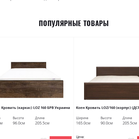
ПОПУЛЯРНЫЕ ТОВАРЫ
 Кровать (каркас) LOZ 160 БРВ Украина
Коен Кровать LOZ/160 (корпус) (ДС
а
Высота
Длина
Ширина
Высота
Длина
см
96.0см
205.5см
165.0см
90.0см
205.5см
Цена: