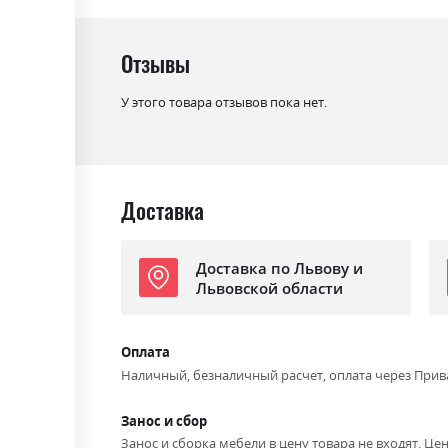
Ниша для белья
так
Спальное место
160х200
Отзывы
С матрасом
ні
У этого товара отзывов пока нет.
С подставкой под матрас
так
Доставка
Доставка по Львову и
Львовской области
Оплата
Наличный, безналичный расчет, оплата через Прив
Занос и сбор
Занос и сборка мебели в цену товара не входят. Цен