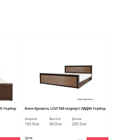
АКЦИЯ
П) Гербор
Коен Кровать LOZ/160 (корпус) (МДФ) Гербор
Лорен Кровать
Ширина
Высота
Длина
Ширина
В
165.0см
90.0см
205.5см
167.5см
9
Цена:
Цена: