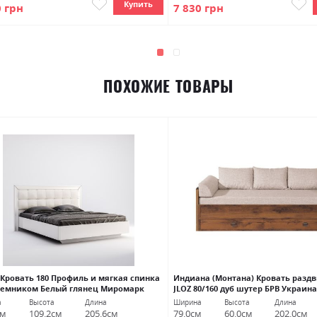
Купить
0 грн
7 830 грн
ПОХОЖИЕ ТОВАРЫ
 Кровать 180 Профиль и мягкая спинка
Индиана (Монтана) Кровать разд
ъемником Белый глянец Миромарк
JLOZ 80/160 дуб шутер БРВ Украина
а
Высота
Длина
Ширина
Высота
Длина
см
109.2см
205.6см
79.0см
60.0см
202.0см