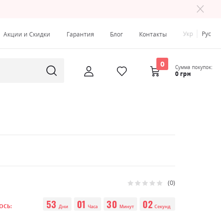
Укр
Рус
Акции и Скидки
Гарантия
Блог
Контакты
0
Сумма покупок:
0 грн
0
Рейтинг:
0
100
% of
53
01
30
01
ОСЬ:
Дни
Часа
Минут
Секунд