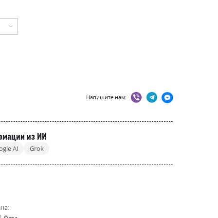
Напишите нам:
рмации из ИИ
ogle AI
Grok
на:
6.0см