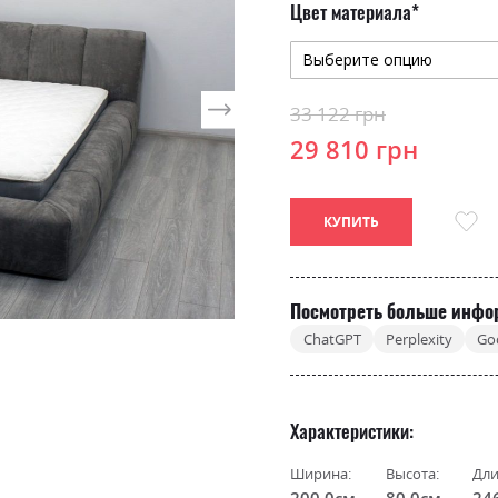
Цвет материала
33 122 грн
29 810 грн
КУПИТЬ
Посмотреть больше инфо
ChatGPT
Perplexity
Go
Характеристики
Ширина:
Высота:
Дли
200.0см
80.0см
24