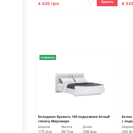
Купить
Купить
4 420 грн
6 32
НОВИНКА
ическим каркасом
Беладжио Кровать 160 подъемная белый
Белла
глянец Миромарк
с под
Длина
Ширина
Высота
Длина
Ширин
218.0см
175.2см
99.7см
208.4см
205.9