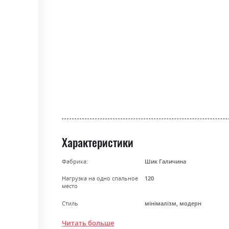
the
beginning
of
the
images
gallery
Характеристики
Фабрика:
Шик Галичина
Нагрузка на одно спальное
120
место
Стиль
мінімалізм, модерн
Материал
багатошарова фанера
Читать больше