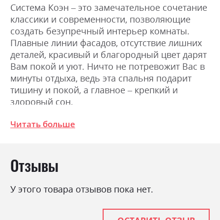
Система Коэн – это замечательное сочетание
классики и современности, позволяющие
создать безупречный интерьер комнаты.
Плавные линии фасадов, отсутствие лишних
деталей, красивый и благородный цвет дарят
Вам покой и уют. Ничто не потревожит Вас в
минуты отдыха, ведь эта спальня подарит
тишину и покой, а главное – крепкий и
здоровый сон.
Читать больше
Фабрика:
Гербор
Цвет (Фасад):
венге магія
Отзывы
Цвет (Корпус):
венге магія
Цвет материала
венге магія
У этого товара отзывов пока нет.
Стиль
класика, мінімалізм,
модерн, ретро