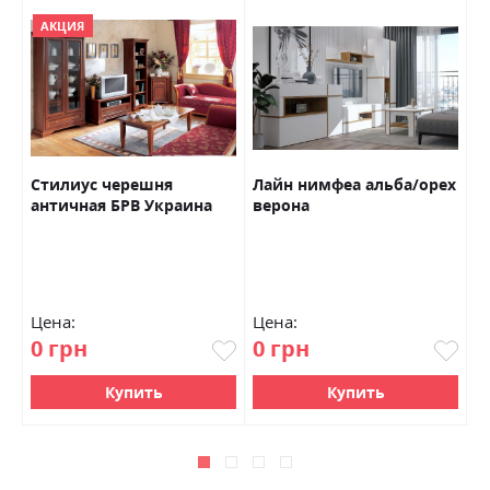
АКЦИЯ
Стилиус черешня
Лайн нимфеа альба/орех
М
античная БРВ Украина
верона
а
Г
Цена:
Цена:
Ц
0 грн
0 грн
0
Купить
Купить