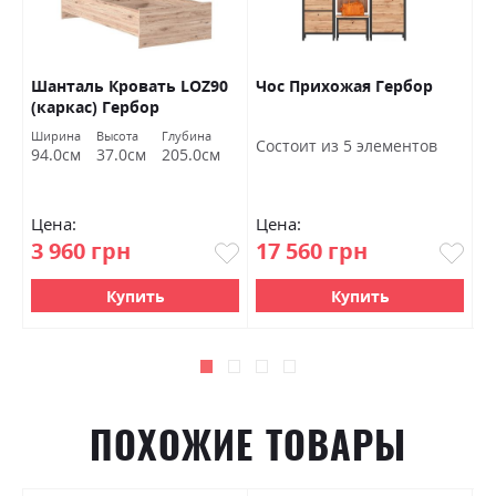
Шанталь Кровать LOZ90
Чос Прихожая Гербор
Ш
(каркас) Гербор
о
Ширина
Высота
Глубина
Ш
Состоит из 5 элементов
94.0см
37.0см
205.0см
7
Цена:
Цена:
Ц
3 960 грн
17 560 грн
4
Купить
Купить
ПОХОЖИЕ ТОВАРЫ