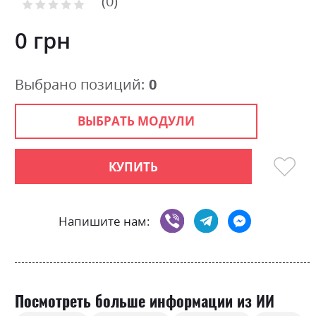
0
the
Рейтинг:
0
100
beginning
% of
of
0 грн
the
images
gallery
Выбрано позиций:
0
ВЫБРАТЬ МОДУЛИ
КУПИТЬ
Напишите нам:
Посмотреть больше информации из ИИ