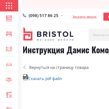
КАТАЛОГ ТОВАРОВ
(098) 517 86 25
Заказать звонок
ГОСТИНАЯ
СПАЛЬНЯ
Введите по
Инструкция Дамис Ком
ДЕТСКАЯ
МЯГКАЯ МЕБЕЛЬ
Вернуться на страницу товара
Скачать pdf файл
СТОЛЫ И СТУЛЬЯ
ПРИХОЖАЯ