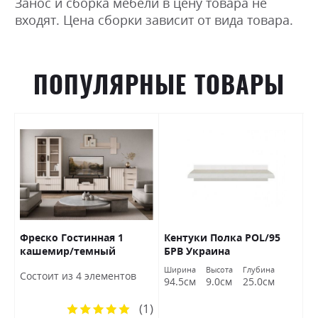
Занос и сборка мебели в цену товара не
входят. Цена сборки зависит от вида товара.
ПОПУЛЯРНЫЕ ТОВАРЫ
Фреско Гостинная 1
Кентуки Полка POL/95
К
кашемир/темный
БРВ Украина
S
мармур БРВ Украина
а
Ширина
Высота
Глубина
Ш
Состоит из 4 элементов
м
94.5см
9.0см
25.0см
9
(1)
Рейтинг: