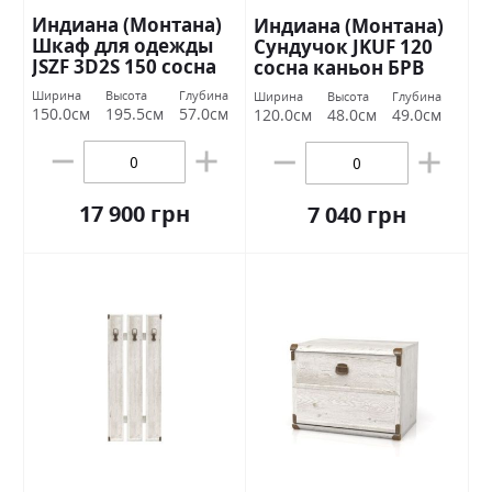
Индиана (Монтана)
Индиана (Монтана)
Шкаф для одежды
Сундучок JKUF 120
JSZF 3D2S 150 сосна
сосна каньон БРВ
каньон БРВ Украина
Украина
Ширина
Высота
Глубина
Ширина
Высота
Глубина
150.0см
195.5см
57.0см
120.0см
48.0см
49.0см
17 900 грн
7 040 грн