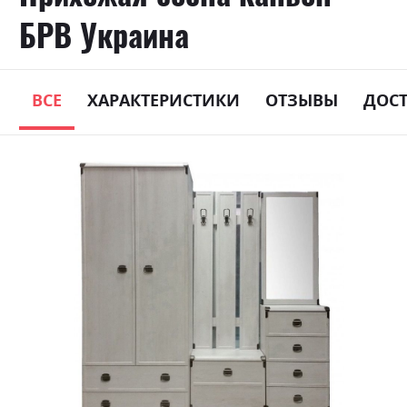
БРВ Украина
ВСЕ
ХАРАКТЕРИСТИКИ
ОТЗЫВЫ
ДОС
Skip
to
the
end
of
the
images
gallery