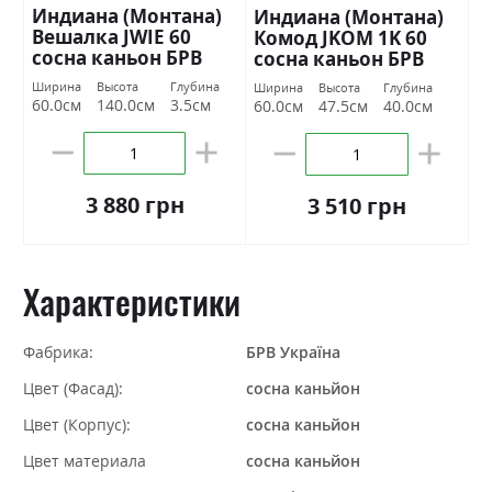
Индиана (Монтана)
Индиана (Монтана)
Вешалка JWIE 60
Комод JKOM 1K 60
сосна каньон БРВ
сосна каньон БРВ
Украина
Украина
Ширина
Высота
Глубина
Ширина
Высота
Глубина
60.0см
140.0см
3.5см
60.0см
47.5см
40.0см
3 880 грн
3 510 грн
Характеристики
Фабрика:
БРВ Україна
Цвет (Фасад):
сосна каньйон
Цвет (Корпус):
сосна каньйон
Цвет материала
сосна каньйон