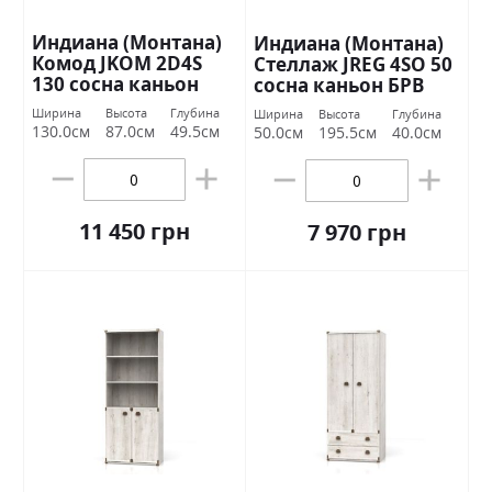
Индиана (Монтана)
Индиана (Монтана)
Комод JKOM 2D4S
Стеллаж JREG 4SO 50
130 сосна каньон
сосна каньон БРВ
БРВ Украина
Украина
Ширина
Высота
Глубина
Ширина
Высота
Глубина
130.0см
87.0см
49.5см
50.0см
195.5см
40.0см
11 450 грн
7 970 грн