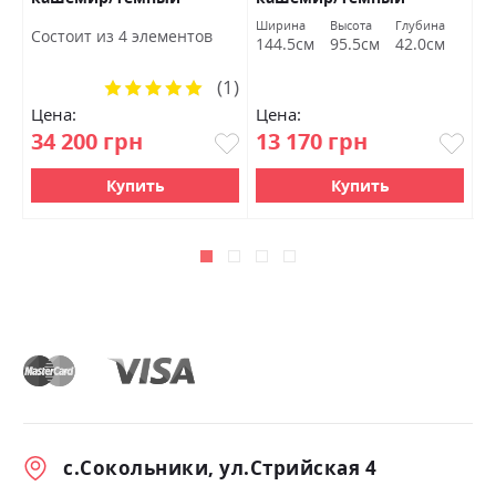
мармур БРВ Украина
мармур БРВ Украина
к
Ширина
Высота
Глубина
Ш
Состоит из 4 элементов
144.5см
95.5см
42.0см
1
(1)
Рейтинг:
100%
Цена:
Цена:
Ц
34 200 грн
13 170 грн
2
Купить
Купить
с.Сокольники, ул.Стрийская 4