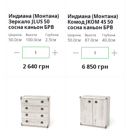
Индиана (Монтана)
Индиана (Монтана)
Зеркало JLUS 50
Комод JKOM 4S 50
сосна каньон БРВ
сосна каньон БРВ
Украина
Украина
Ширина
Высота
Глубина
Ширина
Высота
Глубина
50.0см
100.0см
2.5см
50.0см
87.0см
40.0см
2 640 грн
6 850 грн