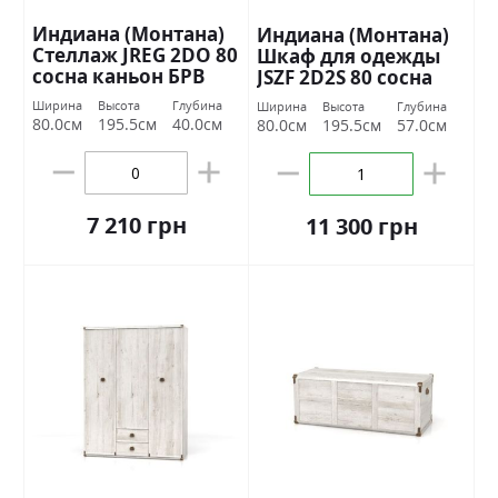
Индиана (Монтана)
Индиана (Монтана)
Стеллаж JREG 2DO 80
Шкаф для одежды
сосна каньон БРВ
JSZF 2D2S 80 сосна
Украина
каньон БРВ Украина
Ширина
Высота
Глубина
Ширина
Высота
Глубина
80.0см
195.5см
40.0см
80.0см
195.5см
57.0см
7 210 грн
11 300 грн