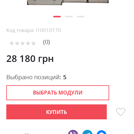
Skip
Код товара: l10010170
to
0
the
Рейтинг:
0
100
beginning
% of
of
28 180 грн
the
images
gallery
Выбрано позиций:
5
ВЫБРАТЬ МОДУЛИ
КУПИТЬ