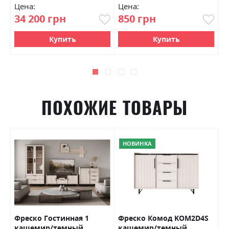
100%
Цена:
Цена:
Ц
34 200 грн
850 грн
1
Купить
Купить
ПОХОЖИЕ ТОВАРЫ
НОВИНКА
Фреско Гостинная 1
Фреско Комод KOM2D4S
М
кашемир/темный
кашемир/темный
ж