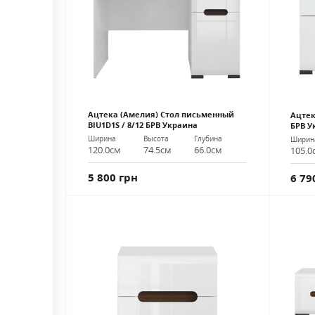
Ацтека (Амелия) Стол письменный
Ацтек
BIU1D1S / 8/12 БРВ Украина
БРВ У
Ширина
Высота
Глубина
Ширин
120.0см
74.5см
66.0см
105.0
5 800 грн
6 79