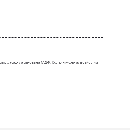
6 мм, фасад- ламінована МДФ. Колір німфея альба/білий