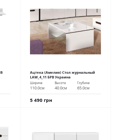
РВ
Ацтека (Амелия) Стол журнальный
LAW_4_11 БРВ Украина
Ширина
Высота
Глубина
110.0см
40.0см
65.0см
5 490 грн