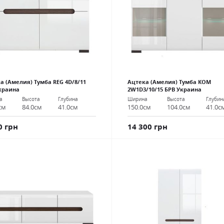
а (Амелия) Тумба REG 4D/8/11
Ацтека (Амелия) Тумба КОМ
краина
2W1D3/10/15 БРВ Украина
а
Высота
Глубина
Ширина
Высота
Глубин
см
84.0см
41.0см
150.0см
104.0см
41.0с
0 грн
14 300 грн