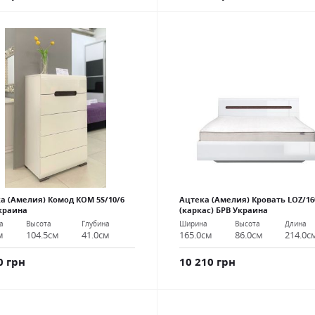
а (Амелия) Комод КОМ 5S/10/6
Ацтека (Амелия) Кровать LOZ/16
краина
(каркас) БРВ Украина
а
Высота
Глубина
Ширина
Высота
Длина
м
104.5см
41.0см
165.0см
86.0см
214.0с
0 грн
10 210 грн