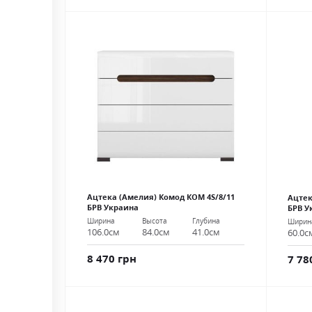
Ацтека (Амелия) Комод КОМ 4S/8/11
Ацтек
БРВ Украина
БРВ У
Ширина
Высота
Глубина
Ширин
106.0см
84.0см
41.0см
60.0с
8 470 грн
7 78