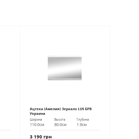
Ацтека (Амелия) Зеркало LUS БРВ
Украина
Ширина
Высота
Глубина
110.0см
80.0см
1.9см
3 190 грн