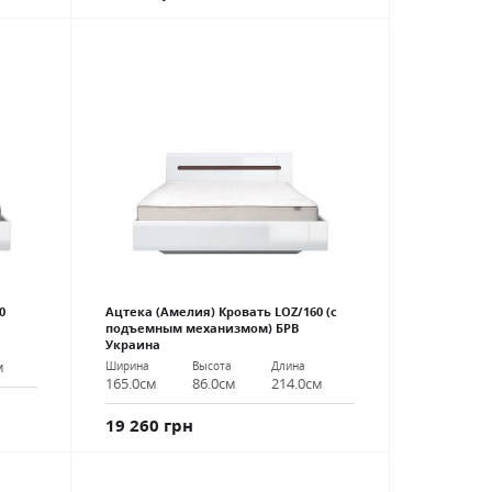
0
Ацтека (Амелия) Кровать LOZ/160 (с
подъемным механизмом) БРВ
Украина
м
Ширина
Высота
Длина
165.0см
86.0см
214.0см
19 260 грн