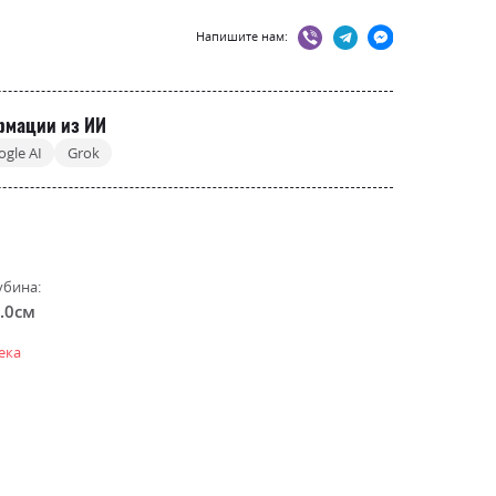
Напишите нам:
рмации из ИИ
ogle AI
Grok
убина:
.0см
ека