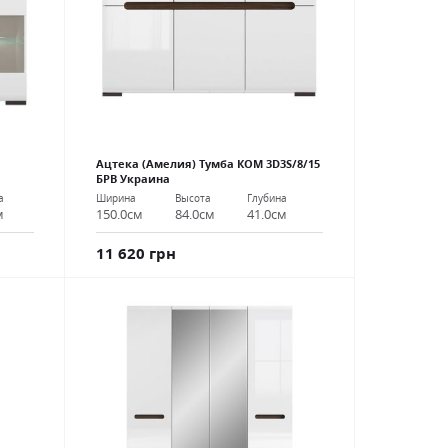
Ацтека (Амелия) Тумба КОМ 3D3S/8/15
БРВ Украина
а
Ширина
Высота
Глубина
м
150.0см
84.0см
41.0см
11 620 грн