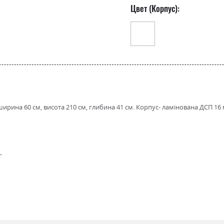
Цвет (Корпус):
 ширина 60 см, висота 210 см, глибина 41 см. Корпус- ламінована ДСП 1
я
е магія