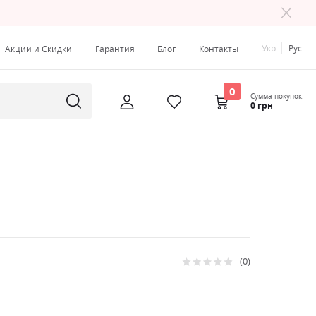
Укр
Рус
Акции и Скидки
Гарантия
Блог
Контакты
0
Сумма покупок:
0 грн
0
Рейтинг:
0
100
% of