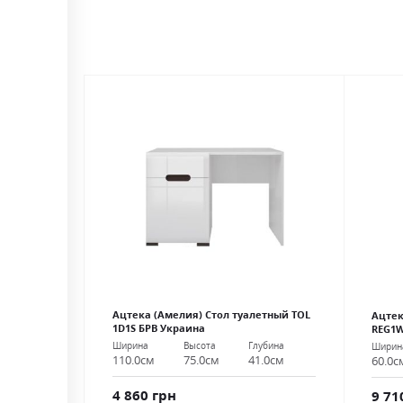
Ацтека (Амелия) Стол туалетный TOL
Ацтек
1D1S БРВ Украина
REG1W
Ширина
Высота
Глубина
Ширин
110.0см
75.0см
41.0см
60.0с
4 860 грн
9 71