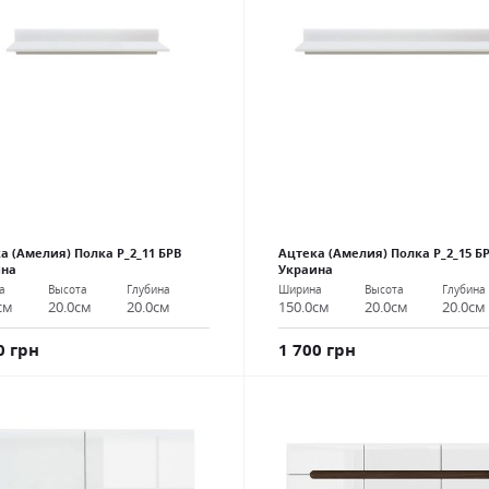
а (Амелия) Полка Р_2_11 БРВ
Ацтека (Амелия) Полка Р_2_15 Б
ина
Украина
а
Высота
Глубина
Ширина
Высота
Глубина
см
20.0см
20.0см
150.0см
20.0см
20.0см
0 грн
1 700 грн