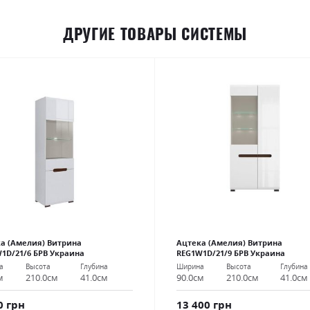
ДРУГИЕ ТОВАРЫ СИСТЕМЫ
а (Амелия) Витрина
Ацтека (Амелия) Витрина
1D/21/6 БРВ Украина
REG1W1D/21/9 БРВ Украина
а
Высота
Глубина
Ширина
Высота
Глубина
м
210.0см
41.0см
90.0см
210.0см
41.0см
0 грн
13 400 грн