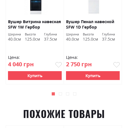
Вушер Витрина навесная
Вушер Пенал навесной
В
SFW 1W Гербор
SFW 1D Гербор
2
а
Ширина
Высота
Глубина
Ширина
Высота
Глубина
Ш
м
40.0см
125.0см
37.5см
40.0см
125.0см
37.5см
9
Цена:
Цена:
Ц
4 040 грн
2 750 грн
7
Купить
Купить
ПОХОЖИЕ ТОВАРЫ