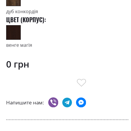
дуб конкордія
ЦВЕТ (КОРПУС):
венге магія
0 грн
Напишите нам: