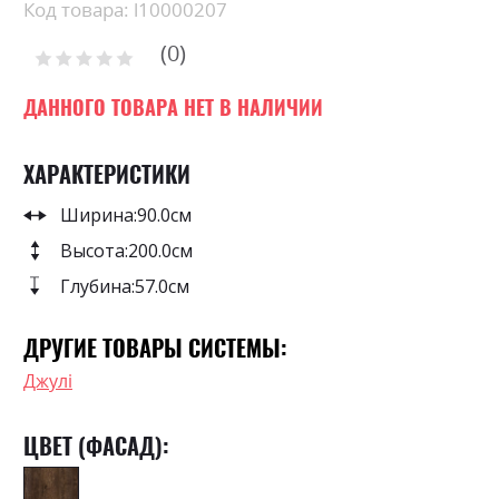
Skip
Код товара: l10000207
to
0
the
Рейтинг:
0
100
beginning
% of
of
ДАННОГО ТОВАРА НЕТ В НАЛИЧИИ
the
images
ХАРАКТЕРИСТИКИ
gallery
Ширина:
90.0см
Высота:
200.0см
Глубина:
57.0см
ДРУГИЕ ТОВАРЫ СИСТЕМЫ:
Джулі
ЦВЕТ (ФАСАД):