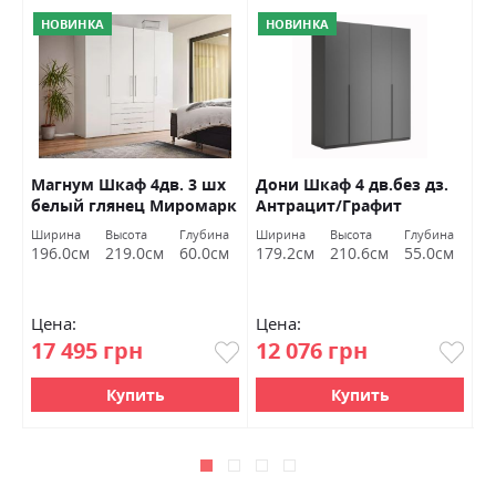
НОВИНКА
НОВИНКА
в.
Магнум Шкаф 4дв. 3 шх
Дони Шкаф 4 дв.без дз.
Т
белый глянец Миромарк
Антрацит/Графит
8
Миромарк
а
Ширина
Высота
Глубина
Ширина
Высота
Глубина
Ш
м
196.0см
219.0см
60.0см
179.2см
210.6см
55.0см
8
Цена:
Цена:
Ц
17 495 грн
12 076 грн
4
Купить
Купить