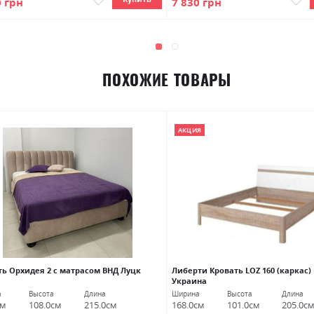
0 грн
7 830 грн
ПОХОЖИЕ ТОВАРЫ
АКЦИЯ
ть Орхидея 2 с матрасом ВНД Луцк
Либерти Кровать LOZ 160 (каркас)
Украина
а
Высота
Длина
Ширина
Высота
Длина
см
108.0см
215.0см
168.0см
101.0см
205.0с