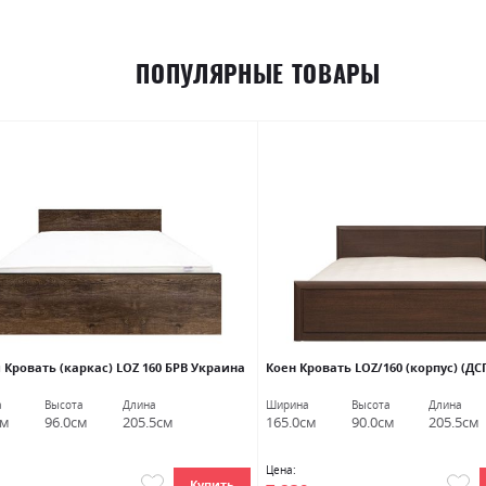
ПОПУЛЯРНЫЕ ТОВАРЫ
 Кровать (каркас) LOZ 160 БРВ Украина
Коен Кровать LOZ/160 (корпус) (ДС
а
Высота
Длина
Ширина
Высота
Длина
см
96.0см
205.5см
165.0см
90.0см
205.5см
Цена:
Купить