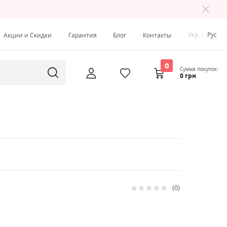
Укр
Рус
Акции и Скидки
Гарантия
Блог
Контакты
0
Сумма покупок:
0 грн
0
Рейтинг:
0
100
% of