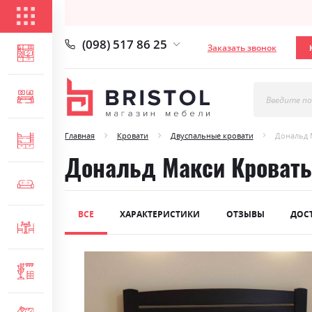
КАТАЛОГ ТОВАРОВ
(098) 517 86 25
Заказать звонок
ГОСТИНАЯ
СПАЛЬНЯ
Введите по
Главная
Кровати
Двуспальные кровати
Дональд 
ДЕТСКАЯ
Дональд Макси Кровать
МЯГКАЯ МЕБЕЛЬ
ВСЕ
ХАРАКТЕРИСТИКИ
ОТЗЫВЫ
ДОС
СТОЛЫ И СТУЛЬЯ
Skip
ПРИХОЖАЯ
to
the
end