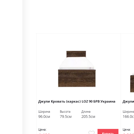
каркас) дуб сонома
Джули Кровать (каркас) LOZ 90 БРВ Украина
Джули
лина
Ширина
Высота
Длина
Ширин
06.5см
96.0см
79.5см
205.5см
166.0
Цена:
Цена:
Купить
Купить