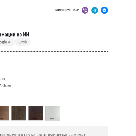
Напишите нам:
рмации из ИИ
ogle AI
Grok
на:
7.0см
спользуется гнутая ортопедическая ламель с