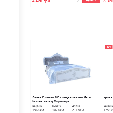
4 420 грн
6 32
-10%
спинка
Луиза Кровать 180 с подъемником Люкс
Крова
Белый глянец Миромарк
Длина
Ширина
Высота
Длина
Ширин
218.0см
196.0см
107.0см
211.5см
175.0