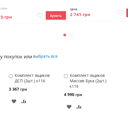
5 грн
Цена:
2 741 грн
Купить
73 грн
ну покупок или
выбрать все
Комплект ящиков
Комплект ящиков
Добавить
Добавить
ДСП (2шт.) к116
Массив Бука (2шт.)
в
в
к116
корзину
корзину
3 367 грн
4 990 грн
ДОБАВИТЬ
ДОБАВИТЬ
В
В
СРАВНЕНИЕ
СРАВНЕНИЕ