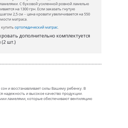
 ламелями. С буковой усиленной ровной ламелью
ивается на 1300 грн. Если заказать гнутую
агом 2,5 см – цена кровати увеличивается на 550
имости матраса.
о купить
ортопедический матрас
.
 кровать дополнительно комплектуется
(2 шт.)
 сон и восстанавливает силы Вашему ребенку. В
ся надежность и высокое качество продукции.
ными ламелями, которые обеспечивают вентиляцию
ка119, Дрімка120