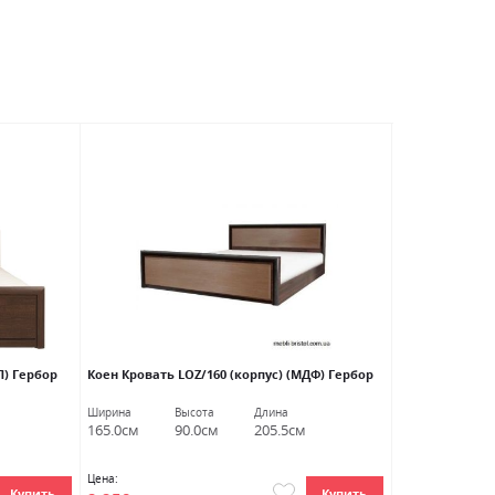
АКЦИЯ
П) Гербор
Коен Кровать LOZ/160 (корпус) (МДФ) Гербор
Лорен Кровать
Ширина
Высота
Длина
Ширина
В
165.0см
90.0см
205.5см
167.5см
9
Цена:
Цена:
Купить
Купить