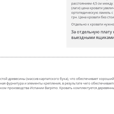
расстоянием 4,5 см между
(лаги) цена кровати увелич
ортопедическую ламель с ш
грн. Цена кровати без сто
Отдельно к кровати нужн
За отдельную плату
выездными ящиками 
чистой древесины (массив карпатского бука), что обеспечивает хороший
ная фурнитура и элементы крепления, в результате чего обеспечивает
ком производства Испании Barpimo. Кровать комплектуется деревян
Дрімка венге/білий, Дрімка натуральний, Дрімка101, Дрімка114, Дрімка116, Дрім