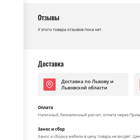
Цвет материала
к116
Отзывы
Материал
дерево масив бука
У этого товара отзывов пока нет.
Ниша для белья
ні
Спальное место
160х200
С матрасом
ні
Доставка
С подставкой под матрас
так
Доставка по Львову и
Львовской области
Оплата
Наличный, безналичный расчет, оплата через Прив
Занос и сбор
Занос и сборка мебели в цену товара не входят. Цен