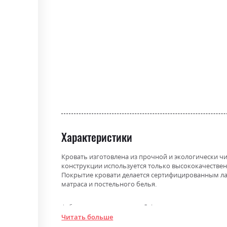
the
beginning
of
the
images
gallery
Характеристики
Кровать изготовлена ​​из прочной и экологически 
конструкции используется только высококачествен
Покрытие кровати делается сертифицированным ла
матраса и постельного белья.
Фабрика:
Дрімка
Читать больше
Цвет (Корпус):
Дрімка білий, Дрімка венге, 