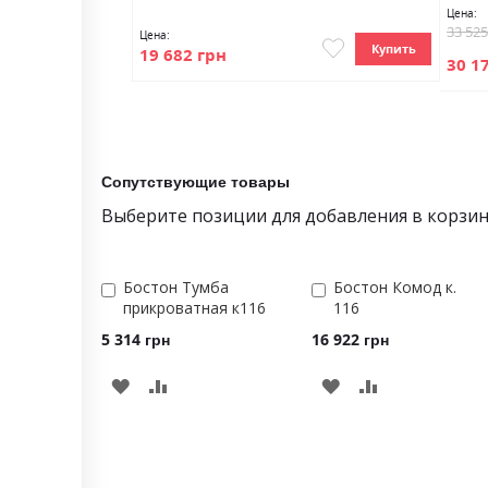
Цена:
33 52
Цена:
Купить
Купить
19 682 грн
30 1
Сопутствующие товары
Выберите позиции для добавления в корзи
Бостон Тумба
Бостон Комод к.
Добавить
Добавить
прикроватная к116
116
в
в
корзину
корзину
5 314 грн
16 922 грн
ДОБАВИТЬ
ДОБАВИТЬ
В
В
СРАВНЕНИЕ
СРАВНЕНИЕ