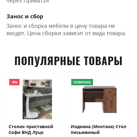
через Приват24
Занос и сбор
Занос и сборка мебели в цену товара не
входят. Цена сборки зависит от вида товара.
ПОПУЛЯРНЫЕ ТОВАРЫ
-8%
НОВИНКА
y
Столик приставной
Индиана (Монтана) Стол
С
Софи ВНД Луцк
письменный
ж