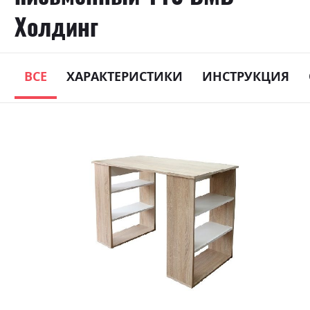
Холдинг
ВСЕ
ХАРАКТЕРИСТИКИ
ИНСТРУКЦИЯ
Skip
to
the
end
of
the
images
gallery