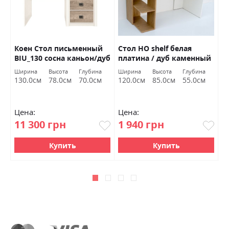
Коен Стол письменный
Стол HO shelf белая
К
BIU_130 сосна каньон/дуб
платина / дуб каменный
п
корабельный БРВ
ВМВ Холдинг
Б
Ширина
Высота
Глубина
Ширина
Высота
Глубина
Ш
Украина
130.0см
78.0см
70.0см
120.0см
85.0см
55.0см
1
Цена:
Цена:
Ц
11 300 грн
1 940 грн
1
Купить
Купить