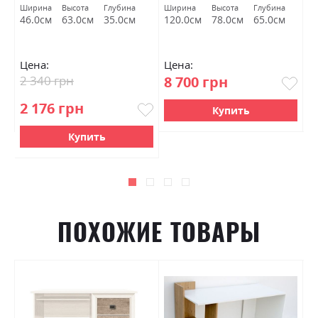
JBIU1D1S/120 дуб шутер
Г
Ширина
Высота
Глубина
Ширина
Высота
Глубина
Ш
БРВ Украина
46.0см
63.0см
35.0см
120.0см
78.0см
65.0см
7
Цена:
Цена:
Ц
2 340 грн
8 700 грн
2
2 176 грн
Купить
Купить
ПОХОЖИЕ ТОВАРЫ