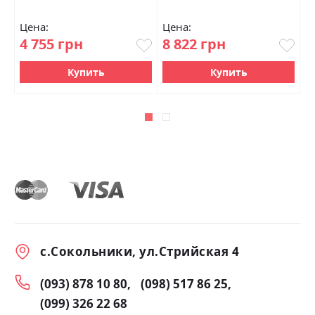
Цена:
Цена:
Ц
4 755 грн
8 822 грн
6
Купить
Купить
с.Сокольники, ул.Стрийская 4
(093) 878 10 80
(098) 517 86 25
(099) 326 22 68