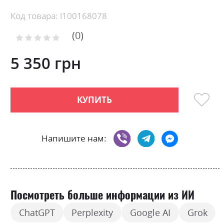
Skip
Код товара: l100168078
to
0
the
Рейтинг:
0
100
beginning
% of
of
5 350 грн
the
images
gallery
КУПИТЬ
Напишите нам:
Посмотреть больше информации из ИИ
ChatGPT
Perplexity
Google AI
Grok