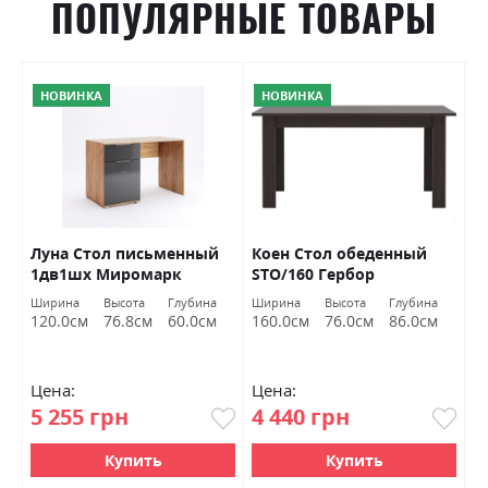
ПОПУЛЯРНЫЕ ТОВАРЫ
Фабрика:
Art In Head
Цвет (Корпус):
білий/білий діамант, венге/
НОВИНКА
НОВИНКА
венге, венге/дуб сонома
Цвет материала
вибір при оформленні
замовлення
Стиль
модерн
Материал
ламінована ДСП
Луна Стол письменный
Коен Стол обеденный
И
Механизм
Пружинний
1дв1шх Миромарк
STO/160 Гербор
п
J
Ширина
Высота
Глубина
Ширина
Высота
Глубина
Ш
Б
120.0см
76.8см
60.0см
160.0см
76.0см
86.0см
1
Цена:
Цена:
Ц
5 255 грн
4 440 грн
8
Купить
Купить