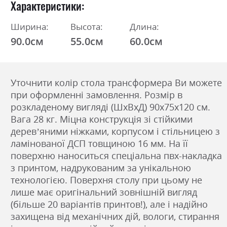
Характеристики
Ширина:
Высота:
Длина:
90.0см
55.0см
60.0см
Уточнити колір стола трансформера Ви можете
при оформленні замовлення. Розмір в
розкладеному вигляді (ШxВxД) 90х75х120 см.
Вага 28 кг. Міцна конструкція зі стійкими
дерев’яними ніжками, корпусом і стільницею з
ламінованої ДСП товщиною 16 мм. На її
поверхню наноситься спеціальна пвх-накладка
з принтом, надрукованим за унікальною
технологією. Поверхня столу при цьому не
лише має оригінальний зовнішній вигляд
(більше 20 варіантів принтов!), але і надійно
захищена від механічних дій, вологи, стирання