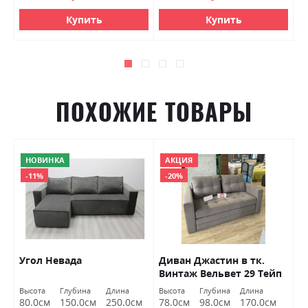
Купить
Купить
ПОХОЖИЕ ТОВАРЫ
НОВИНКА
АКЦИЯ
-11%
-20%
Угол Невада
Диван Джастин в тк.
Д
Винтаж Вельвет 29 Тейп
ВНД Луцк Акция
Высота
Глубина
Длина
Высота
Глубина
Длина
Вы
80.0см
150.0см
250.0см
78.0см
98.0см
170.0см
1