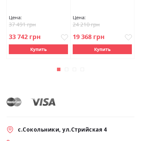
Цена:
Цена:
Ц
37 491 грн
24 210 грн
2
33 742 грн
19 368 грн
2
Купить
Купить
с.Сокольники, ул.Стрийская 4