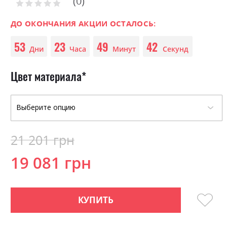
0
the
Рейтинг:
images
0
100
% of
gallery
ДО ОКОНЧАНИЯ АКЦИИ ОСТАЛОСЬ:
53
23
49
42
Дни
Часа
Минут
Секунд
Цвет материала
21 201 грн
19 081 грн
КУПИТЬ