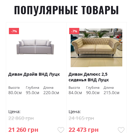
ПОПУЛЯРНЫЕ ТОВАРЫ
-7%
-7%
Диван Драйв ВНД Луцк
Диван Делюкс 2,5
Д
сиденья ВНД Луцк
Высота
Глубина
Длина
Высота
Глубина
Длина
Вы
80.0см
95.0см
220.0см
84.0см
90.0см
215.0см
7
Цена:
Цена:
Ц
22 860 грн
24 165 грн
9
21 260 грн
22 473 грн
8