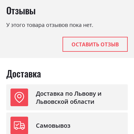
Отзывы
Тип
Пружина Бонель +
Пінополіуретан
Нагрузка на одно спальное
120
У этого товара отзывов пока нет.
место
Стиль
класика, мінімалізм,
ОСТАВИТЬ ОТЗЫВ
модерн
Механизм
Книжка
Раскладной
так
Доставка
Ниша для белья
так
Спальное место
116х190
Доставка по Львову и
Львовской области
Самовывоз