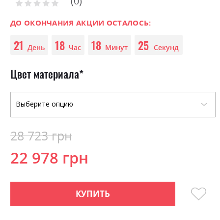
0
the
Рейтинг:
0
100
beginning
% of
of
ДО ОКОНЧАНИЯ АКЦИИ ОСТАЛОСЬ:
the
21
18
18
25
images
День
Час
Минут
Секунд
gallery
Цвет материала
28 723 грн
22 978 грн
КУПИТЬ