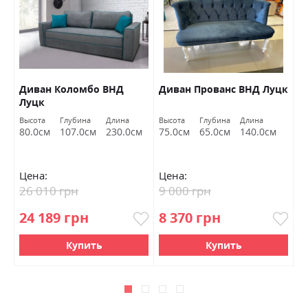
Диван Коломбо ВНД
Диван Прованс ВНД Луцк
П
Луцк
Высота
Глубина
Длина
Высота
Глубина
Длина
Вы
80.0см
107.0см
230.0см
75.0см
65.0см
140.0см
4
Цена:
Цена:
Ц
26 010 грн
9 000 грн
6
24 189 грн
8 370 грн
5
Купить
Купить