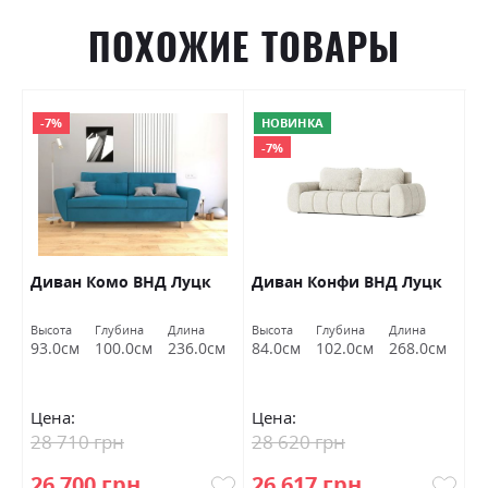
ПОХОЖИЕ ТОВАРЫ
-7%
НОВИНКА
-7%
й
Диван Комо ВНД Луцк
Диван Конфи ВНД Луцк
Д
Высота
Глубина
Длина
Высота
Глубина
Длина
Вы
м
93.0см
100.0см
236.0см
84.0см
102.0см
268.0см
7
Цена:
Цена:
Ц
28 710 грн
28 620 грн
1
26 700 грн
26 617 грн
1