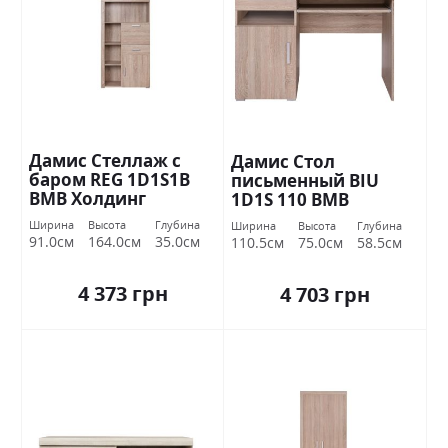
Дамис Стеллаж с
Дамис Стол
баром REG 1D1S1В
письменный BIU
ВМВ Холдинг
1D1S 110 ВМВ
Холдинг
Ширина
Высота
Глубина
Ширина
Высота
Глубина
91.0см
164.0см
35.0см
110.5см
75.0см
58.5см
4 373 грн
4 703 грн