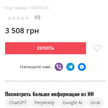
the
beginning
Код товара: l10050226
of
0
the
Рейтинг:
images
0
100
% of
gallery
3 508 грн
КУПИТЬ
Напишите нам:
Посмотреть больше информации из ИИ
ChatGPT
Perplexity
Google AI
Grok