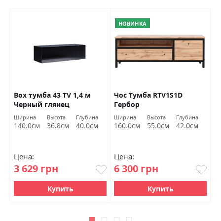
НОВИНКА
Box тумба 43 TV 1,4 м
Чос Тумба RTV1S1D
С
Черный глянец
Гербор
1
Миромарк
т
Ширина
Высота
Глубина
Ширина
Высота
Глубина
Ш
Х
140.0см
36.8см
40.0см
160.0см
55.0см
42.0см
1
Цена:
Цена:
Ц
3 629 грн
6 300 грн
4
Купить
Купить