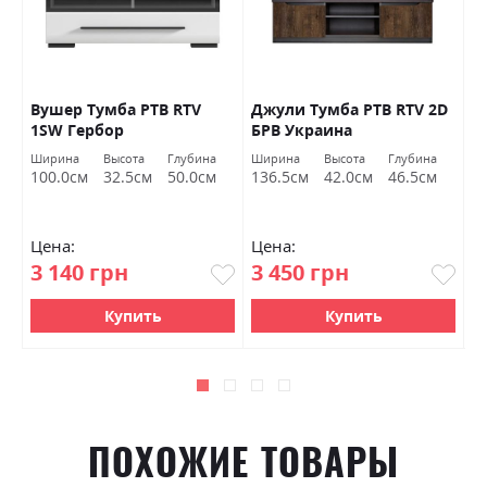
Вушер Тумба РТВ RTV
Джули Тумба РТВ RTV 2D
Д
1SW Гербор
БРВ ​​Украина
Б
Ширина
Высота
Глубина
Ширина
Высота
Глубина
Ш
100.0см
32.5см
50.0см
136.5см
42.0см
46.5см
9
Цена:
Цена:
Ц
3 140 грн
3 450 грн
4
Купить
Купить
ПОХОЖИЕ ТОВАРЫ