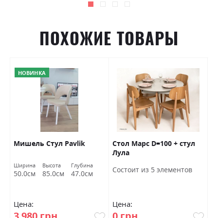
ПОХОЖИЕ ТОВАРЫ
НОВИНКА
Мишель Стул Pavlik
Стол Марс D=100 + стул
М
Лула
Ширина
Высота
Глубина
Ш
Состоит из 5 элементов
50.0см
85.0см
47.0см
4
Цена:
Цена:
Ц
3 980 грн
0 грн
2