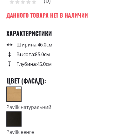
0
the
Рейтинг:
0
100
beginning
% of
of
ДАННОГО ТОВАРА НЕТ В НАЛИЧИИ
the
images
ХАРАКТЕРИСТИКИ
gallery
Ширина:
46.0см
Высота:
85.0см
Глубина:
45.0см
ЦВЕТ (ФАСАД):
Pavlik натуральний
Pavlik венге