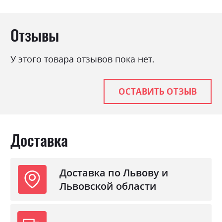
натуральний
Цвет (Корпус):
Pavlik венге, Pavlik
Отзывы
натуральний
Цвет материала
вибір при оформленні
замовлення
У этого товара отзывов пока нет.
Стиль
кантрі, класика, мінімалізм,
модерн, ретро
ОСТАВИТЬ ОТЗЫВ
Материал
дерево масив бука
Доставка
Доставка по Львову и
Львовской области