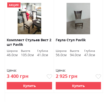
АКЦИЯ
Комплект Стульев Вест 2
Геула Стул Pavlik
Г
шт Pavlik
Ширина
Высота
Глубина
Ширина
Высота
Глубина
Ш
46.0см
105.0см
41.0см
56.0см
94.0см
47.0см
4
Цена:
Цена:
Ц
3 400 грн
2 925 грн
3
Купить
Купить