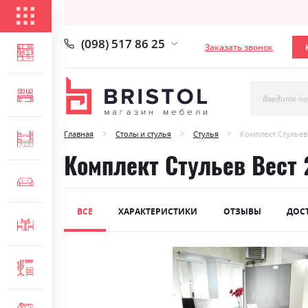
КАТАЛОГ ТОВАРОВ
(098) 517 86 25
Заказать звонок
ГОСТИНАЯ
СПАЛЬНЯ
Введите по
Главная
Столы и стулья
Стулья
Комплект Стульев 
ДЕТСКАЯ
Комплект Стульев Вест 2
МЯГКАЯ МЕБЕЛЬ
ВСЕ
ХАРАКТЕРИСТИКИ
ОТЗЫВЫ
ДОС
СТОЛЫ И СТУЛЬЯ
Skip
ПРИХОЖАЯ
to
the
end