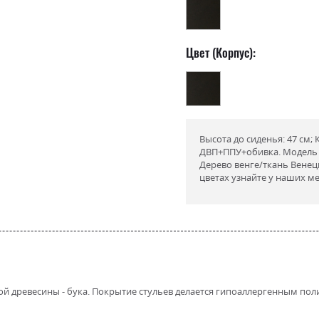
Цвет (Корпус):
Высота до сиденья: 47 см; 
ДВП+ППУ+обивка. Модель с
Дерево венге/ткань Венеци
цветах узнайте у наших м
той древесины - бука. Покрытие стульев делается гипоаллергенным 