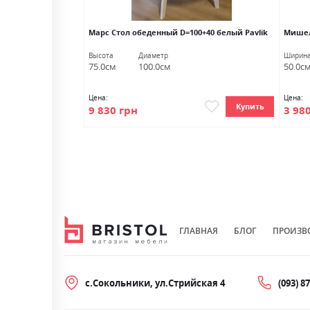
Марс Стол обеденный D=100+40 белый Pavlik
Мишел
лубина
Высота
Диаметр
Ширин
3.0см
75.0см
100.0см
50.0с
Цена:
Цена:
Купить
Купить
9 830 грн
3 98
ГЛАВНАЯ
БЛОГ
ПРОИЗВ
с.Сокольники, ул.Стрийская 4
(093) 8