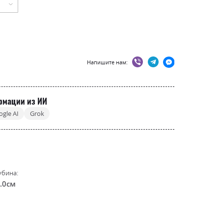
Напишите нам:
рмации из ИИ
ogle AI
Grok
убина:
.0см