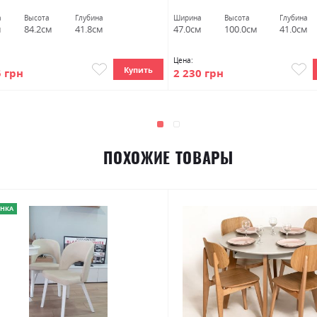
а
Высота
Глубина
Ширина
Высота
Глубина
м
84.2см
41.8см
47.0см
100.0см
41.0см
Цена:
Купить
5 грн
2 230 грн
ПОХОЖИЕ ТОВАРЫ
НКА