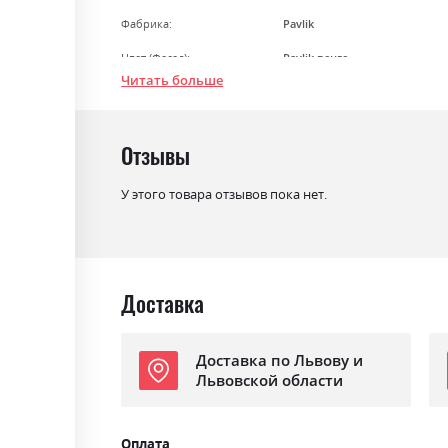
Фабрика:
Pavlik
Цвет (Фасад):
Pavlik венге
Читать больше
Цвет (Корпус):
Pavlik венге
Стиль
класика, мінімалізм, модерн
Отзывы
Материал
дерево масив бука
У этого товара отзывов пока нет.
Доставка
Доставка по Львову и
Львовской области
Оплата