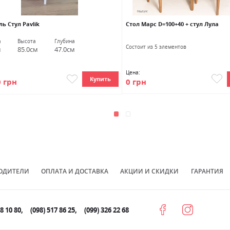
ь Стул Pavlik
Стол Марс D=100+40 + стул Лула
а
Высота
Глубина
Состоит из 5 элементов
м
85.0см
47.0см
Цена:
Купить
0 грн
0 грн
ОДИТЕЛИ
ОПЛАТА И ДОСТАВКА
АКЦИИ И СКИДКИ
ГАРАНТИЯ
78 10 80
(098) 517 86 25
(099) 326 22 68