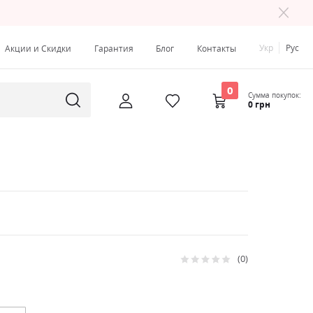
Укр
Рус
Акции и Скидки
Гарантия
Блог
Контакты
0
Сумма покупок:
0 грн
0
Рейтинг:
0
100
% of