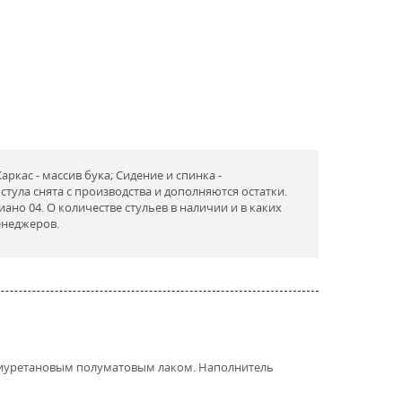
Каркас - массив бука; Сидение и спинка -
тула снята с производства и дополняются остатки.
ано 04. О количестве стульев в наличии и в каких
енеджеров.
полиуретановым полуматовым лаком. Наполнитель