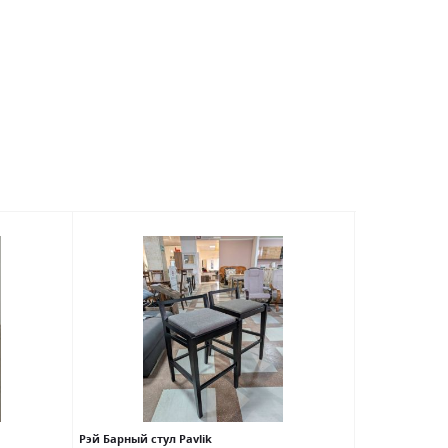
Рэй Барный стул Pavlik
Софи Стол обе