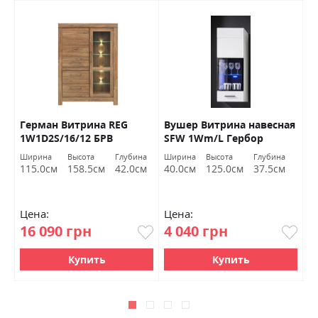
уб
Герман Витрина REG
Вушер Витрина навесная
Э
1W1D2S/16/12 БРВ
SFW 1Wm/L Гербор
Г
Украина
Ширина
Высота
Глубина
Ширина
Высота
Глубина
Ш
115.0см
158.5см
42.0см
40.0см
125.0см
37.5см
1
Цена:
Цена:
Ц
16 090 грн
4 040 грн
5
Купить
Купить