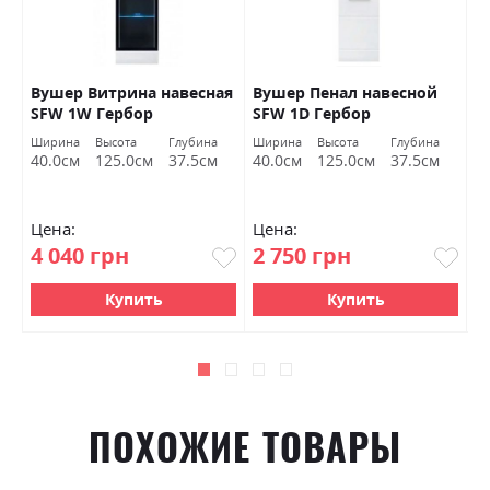
Вушер Витрина навесная
Вушер Пенал навесной
В
SFW 1W Гербор
SFW 1D Гербор
2
а
Ширина
Высота
Глубина
Ширина
Высота
Глубина
Ш
м
40.0см
125.0см
37.5см
40.0см
125.0см
37.5см
9
Цена:
Цена:
Ц
4 040 грн
2 750 грн
7
Купить
Купить
ПОХОЖИЕ ТОВАРЫ