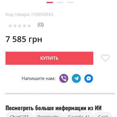
Skip
Код товара: l10050843
to
0
the
Рейтинг:
0
100
beginning
% of
of
7 585 грн
the
images
gallery
КУПИТЬ
Напишите нам:
Посмотреть больше информации из ИИ