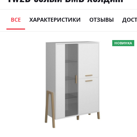
ВСЕ
ХАРАКТЕРИСТИКИ
ОТЗЫВЫ
ДОС
Skip
НОВИНКА
to
the
end
of
the
images
gallery