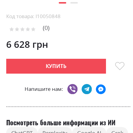
Skip
Код товара: l10050848
to
0
the
Рейтинг:
0
100
beginning
% of
of
6 628 грн
the
images
gallery
КУПИТЬ
Напишите нам:
Посмотреть больше информации из ИИ