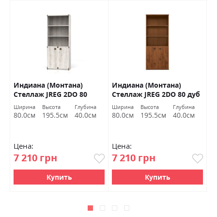
Индиана (Монтана)
Индиана (Монтана)
Д
Стеллаж JREG 2DO 80
Стеллаж JREG 2DO 80 дуб
В
сосна каньон БРВ
шутер БРВ Украина
Ширина
Высота
Глубина
Ширина
Высота
Глубина
Ш
Украина
80.0см
195.5см
40.0см
80.0см
195.5см
40.0см
9
Цена:
Цена:
Ц
7 210 грн
7 210 грн
5
Купить
Купить