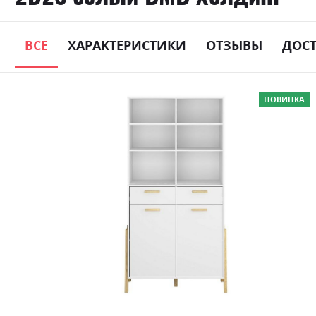
ВСЕ
ХАРАКТЕРИСТИКИ
ОТЗЫВЫ
ДОС
Skip
НОВИНКА
to
the
end
of
the
images
gallery