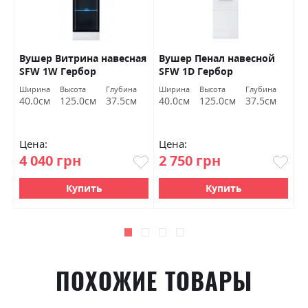
Вушер Витрина навесная
Вушер Пенал навесной
В
SFW 1W Гербор
SFW 1D Гербор
2
а
Ширина
Высота
Глубина
Ширина
Высота
Глубина
Ш
м
40.0см
125.0см
37.5см
40.0см
125.0см
37.5см
9
Цена:
Цена:
Ц
4 040 грн
2 750 грн
7
Купить
Купить
ПОХОЖИЕ ТОВАРЫ